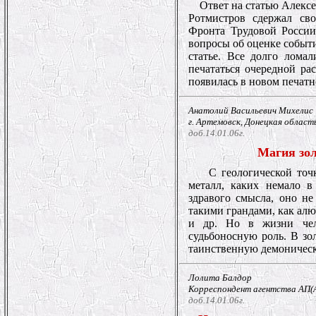
Ответ на статью Алекс
Ротмистров сдержал сво
Фронта Трудовой России
вопросы об оценке событ
статье. Все долго ломал
печататься очередной ра
появилась в новом печат
Анатолий Васильевич Михелис
г. Артемовск, Донецкая област
доб.14.01.06г.
Магия зо
С геологической точ
металл, каких немало в
здравого смысла, оно не
такими грандами, как алю
и др. Но в жизни чело
судьбоносную роль. В зо
таинственную демоничес
Лолита Балдор
Корреспондент агентства АП(As
доб.14.01.06г.