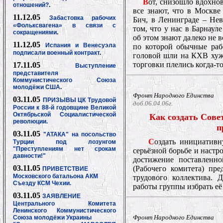
В
от, снизошло вдохнов
отношений?
.
все знают, что в Москве
11.12.05
Забастовка рабочих
Бич, в Ленинграде – Нев
«Фольксвагена» в связи с
том, что у нас в Барнаул
сокращениями
.
об этом знают далеко не в
11.12.05
Испания и Венесуэла
по которой обычные раб
подписали военный контракт
.
головой шли на КХВ хуже
торговки плелись когда-т
17.11.05
Выступление
представителя
Коммунистического Союза
молодёжи США
.
Фронт Народного Единства
03.11.05
ПРИЗЫВЫ ЦК Трудовой
доб.06.04.06г.
России к 88-й годовщине Великой
Октябрьской Социалистической
Как создать Сове
революции.
п
03.11.05
"АТАКА" на посольство
С
оздать инициативн
Турции под лозунгом
"Преступлениям нет срокам
серьёзной борьбе и наст
давности!"
достижение поставленн
03.11.05
(Рабочего комитета) пре
ПРИВЕТСТВИЕ
Московского батальона АКМ
трудового коллектива. 
Съезду КСМ Чехии.
работы группы избрать её
03.11.05
ЗАЯВЛЕНИЕ
Центрального Комитета
Ленинского Коммунистического
Фронт Народного Единства
Союза молодёжи Украины