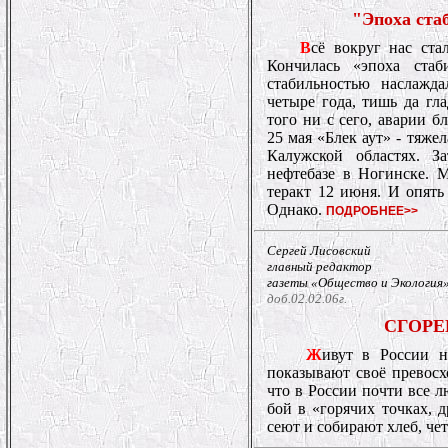
"Эпоха ста
В
сё вокруг нас ста
Кончилась «эпоха ста
стабильностью наслажд
четыре года, тишь да гл
того ни с сего, аварии б
25 мая «Блек аут» - тяже
Калужской областях. 
нефтебазе в Ногинске. 
теракт 12 июня. И опят
Однако.
ПОДРОБНЕЕ>>
Сергей Лисовский
главный редактор
газеты «Общество и Экология
доб.02.02.06г.
СГОРЕ
Ж
ивут в России н
показывают своё превосх
что в России почти все л
бой в «горячих точках, д
сеют и собирают хлеб, чет