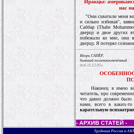
Иракцы: американс
нас н
"Они схватили меня воз
и сильно избивая", зая
Саббар (Thahe Mohammed
дверцу и двое других в
побежали ко мне, они 
дверцу. Я потерял сознан
Игорь САПЁР,
бывший политзаключённый
доб.11.12.05г.
ОСОБЕННО
ПС
Наконец я имею во
читатель, про современно
что давно должно было 
нами, всего в каких-т
карательную психиатри
- АРХИВ СТАТЕЙ -
Трудовая Россия и АК