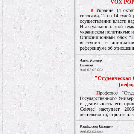
VOX POPU
В
Украине 14 октяб
голосами 12 из 14 судей
осуществлении власти на
И актуальность этой тем
украинском политикуме и
Оппозиционный блок “Н
выступил с инициатив
референдума об отношен
Алекс Кинзер
Виктор
доб.02.02.06г.
"Студенческая 
(нефо
П
рофсоюз "Студ
Государственного Универс
и деятельность его при
Сейчас наступает 200
деятельности, строить пл
Владислав Колотев
доб.02.02.06г.