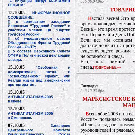
"О ситуации вокруг МАВЗОЛЕЯ
доб.06.04.06г.
ЛЕНИНА"
ТОВАРИ
15.10.05
ИНФОРМАЦИОННОЕ
СООБЩЕНИЕ:
Н
астала весна! Это в
[] о совместном заседании
время половодья, сметающ
Исполкома “Трудовой России” с
Весна – это время проте
участием членов ЦК “Партии
Это Первомай и День По
трудовой России”;
[] об учредительном съезде
Если все мы осознаем 
Объединенного Фронта Трудовой
достаточно выйти с проте
России – ОФТР;
существующего режима э
[] о составе Верховного Совета
ОФТР и Политической декларации
не останется и следа.
съезда
.
Его, как зимний му
15.10.05
гнева.
"Свободная и
ПОДРОБНЕЕ>>
демократичная жизнь в
"освобождённом" Ираке", или
Реалии жизни под американским
протекторатом.
Староруз
доб.15.03.06г.
15.10.05
АНТИКАПИТАЛИЗМ-2005
МАРКСИСТСКОЕ К
в Киеве.
МА
15.10.05
В
сентябре 2006 г. на 
АНТИКАПИТАЛИЗМ-2005
в Смоленске.
Россия» появилась нема
«Цели и задачи коммун
07.10.05
Заявление
руководителей и рядовых
Центрального Комитета
Коммунистического Союза