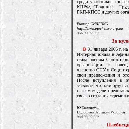
среди участников конф
КПРФ, "Родины", "Труд
РКП-КПСС и других орг
Виктор СИЛЕНКО
http://www.otechestvo.org.ua
доб.03.02.06г.
За кул
В
31 января 2006 г. н
Интернационала в Афина
стала членом Социнтерн
организации с совеща
членство СПУ в Социнтер
свои предложения и отс
После вступления в э
заявлять, что они будут 
на самом деле представл
своего создания стремил
Ю.Соломатин
Народный депутат Украины
доб.03.02.06г.
Плебисци