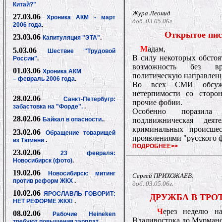
Китай?"
Жура Леонид
27.03.06
Хроника АКМ - март
доб. 03.05.06г.
2006 года
.
Открытое пис
23.03.06
Капитуляция "ЭТА"
.
М
адам,
5.03.06
Шествие "Трудовой
В силу некоторых обстоя
России"
.
возможность без вр
01.03.06
Хроника АКМ
политическую направленн
– февраль 2006
года
.
Во всех СМИ обсужда
нетерпимости со сторо
28.02.06
Санкт-Петербугр:
прочие фобии.
забастовка на "Форде".
.
Особенно поразила
28.02.06
Байкал в опасности.
.
подлвижническая дея
криминальных происшес
23.02.06
Обращение товарищей
проявлениями "русского 
из Тюмени
.
ПОДРОБНЕЕ>>
23.02.06
23 февраля:
Новосибирск (фото)
.
19.02.06
Новосибирск: митинг
Сергей ПРИХОЖАЕВ.
против реформ ЖКХ
.
доб. 03.05.06г.
10.02.06
ЯРОСЛАВЛЬ ГОВОРИТ:
ДРУЖБА В ТРО
НЕТ РЕФОРМЕ ЖКХ!
.
Ч
ерез неделю на
08.02.06
Рабочие Heineken
Владивостока до Мурман
требуют повышения зарплат
.