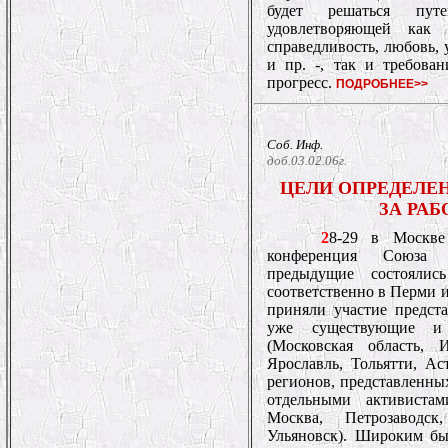
будет решаться пут
удовлетворяющей как 
справедливость, любовь, 
и пр. -, так и требова
прогресс.
ПОДРОБНЕЕ>>
Соб. Инф.
доб.03.02.06г.
ЦЕЛИ ОПРЕДЕЛЕН
ЗА РАБ
2
8-29 в Москве 
конференция Союза 
предыдущие состояли
соответственно в Перми и
приняли участие предста
уже существующие и 
(Московская область, 
Ярославль, Тольятти, Ас
регионов, представленн
отдельными активистам
Москва, Петрозаводск
Ульяновск). Широким бы