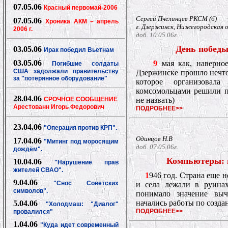
07.05.06
Красный первомай-2006
Сергей Пчелинцев РКСМ (б)
07.05.06
Хроника АКМ – апрель
г. Дзержинск, Нижегородская 
2006 г.
доб. 10.05.06г.
День победы
03.05.06
Ирак победил Вьетнам
03.05.06
9
мая как, наверное
Погибшие солдаты
США задолжали правительству
Дзержинске прошло нечто
за "потерянное оборудование"
которое организовал
комсомольцами решили п
28.04.06
СРОЧНОЕ СООБЩЕНИЕ
не назвать)
Арестованн Игорь Федорович
ПОДРОБНЕЕ>>
23.04.06
"Операция против КРП".
Одинцов Н.В
17.04.06
"Митинг под моросящим
доб. 07.05.06г.
дождём".
Компьютеры: 
10.04.06
"Нарушение прав
жителей СВАО".
1
946 год. Страна еще н
9.04.06
"Снос Советских
и села лежали в руинах
символов".
понимало значение выч
начались работы по созд
5.04.06
"Холодмаш: "Диалог"
ПОДРОБНЕЕ>>
провалился"
1.04.06
"Куда идет современный