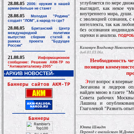
углубляется по мере дви
28.08.05
2006: оружия в нашей
выглядит, как некое чу
армии больше не станет
внутреннего мира, души.
28.08.05
Молодая "Родина"
с эволюцией сознания, с 
создаёт "ЛОМ", а народ-то где?
интеллекта, так как люб
28.08.05
Британский Центр
без осознания индивидо
международной политики
оценки и анализа.
ПОДРОБ
выпустил сборник статей в
рамках проекта "Будущее
России"
Казанцев Владимир Николаевич
доб.01.03.06г.
21.08.05
Информационное
Необходимость ч
сообщение: Решение АКМ-ТР по
позиции коммунисто
"Антикапитализму-2005"
пр
-АРХИВ НОВОСТЕЙ-
Э
тот вопрос я впервые
Баннеры сайтов АКМ-ТР
Зюганова и лидеров оп
найден мною в газете "Мы
Совета рабочих Москв
Лашина и опубликован
Глаголевой "Развить опыт
Баннеры
Ютта Шмидт
Перевод с английского М.Донче