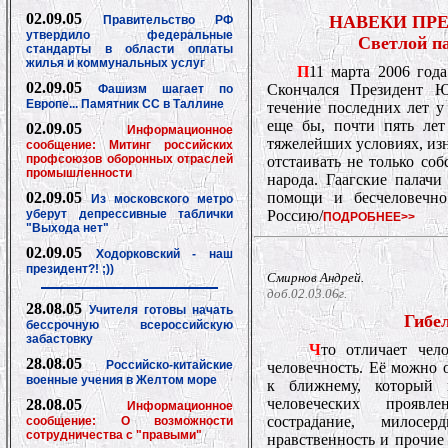
02.09.05
НАВЕКИ ПР
Правительство РФ
утвердило федеральные
Светлой п
стандарты в области оплаты
жилья и коммунальных услуг
П
11 марта 2006 год
02.09.05
Скончался Президент 
Фашизм шагает по
Европе... Памятник СС в Таллине
течение последних лет у
еще бы, почти пять лет
02.09.05
Информационное
тяжелейших условиях, из
сообщение: Митинг российских
профсоюзов оборонных отраслей
отстаивать не только со
промышленности
народа. Гаагские палач
02.09.05
помощи и бесчеловечно
Из московского метро
уберут депрессивные таблички
Россию/
ПОДРОБНЕЕ>>
"Выхода нет"
02.09.05
Ходорковский - наш
президент?! ;))
Смирнов Андрей.
доб.02.03.06г.
28.08.05
Учителя готовы начать
Гибе
бессрочную всероссийскую
забастовку
Ч
то отличает чел
28.08.05
Российско-китайские
человечность. Её можно 
военные учения в Желтом море
к ближнему, который 
человеческих проявле
28.08.05
Информационное
сострадание, милосе
сообщение: О возможности
сотрудничества с "правыми"
нравственность и прочие