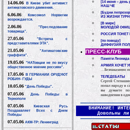
[14 июня – день
14.06.06
В Киеве убит активист
НАШ ЧЕ
антинатовского движения.
[Будни лепрозор
6.06.06
Комсомол Норвегии
ИЗ ЖИЗНИ ТУР
возрождается.
[В мире]
2.06.06
"Преследование
МОЛОДОЙ ОФИЦ
товарища".
РОССИЯ ТОНЕТ 
27.05.06
"Встреча с
[по поводу]
представителями ЭТА".
ДИФФУЗИЯ ПОЛ
21.05.06
ПРЕСС-КЛУБ
"Антинатовские
граффити".
Памяти Леонида
19.05.06
"НАТовцам не по вкусу
АРМИЯ ХОЧЕТ У
общественное мнение россиян".
…Безнаказанно п
17.05.06
В ГЕРМАНИИ ОРУДУЮТ
ТЕЛЕДЕБАТЫ
РОБИН- ГУДЫ
Сергей Степашин,
попал народу в са
10.05.06
"День Победы".
вы думаете по
07.05.06
День Победы в
наводнения в одн
Тернополе
07.05.06
Киевская Русь
ВНИМАНИЕ! ИНТЕ
Поздравляет Всех с Днем
Довольны ли
Победы
07.05.06
АКМ-ТР: Ленинград