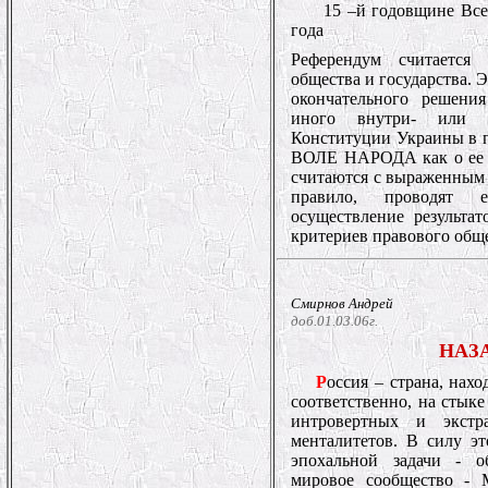
15 –й годовщине Все
года
Референдум считается
общества и государства. 
окончательного решения
иного внутри- или в
Конституции Украины в
ВОЛЕ НАРОДА как о ее о
считаются с выраженным 
правило, проводят 
осуществление результа
критериев правового общ
Смирнов Андрей
доб.01.03.06г.
НАЗ
Р
оссия – страна, нахо
соответственно, на стык
интровертных и экстр
менталитетов. В силу э
эпохальной задачи - о
мировое сообщество - 