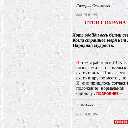
Дмитрий Станкевич
доб.19.01.06г.
СТОИТ ОХРАНА
Хоть обойди весь белый све
Козла страшнее зверя нет 
Народная мудрость.
Л
етом я работал в ИСК "О
познакомился с гомельс
ехать опять . Поняв , что
ехать в другое место , но
И мне пришлось согласить
положение нормальной 
одиночу .
ПОДРОБНЕЕ>>
А. Фёдоров
доб.14.01.06г.
ВШИР