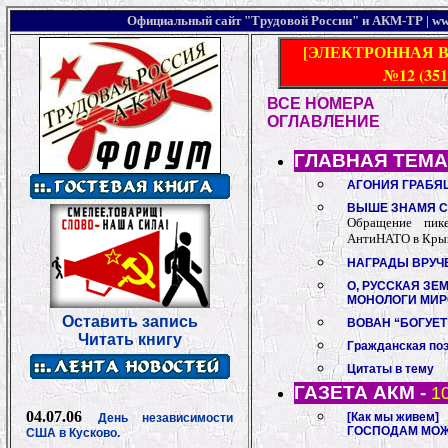
Официальный сайт "Трудовой России" и АКМ-ТР | w
[ЭЛЕКТРОННАЯ 
№12 (35
ВСЕ НОМЕРА
ОГЛАВЛЕНИЕ
ГЛАВНАЯ ТЕМА
АГОНИЯ ГРАБЯ
ВЫШЕ ЗНАМЯ С
Обращение пик
АнтиНАТО в Кры
НАГРАДЫ ВРУЧ
О, РУССКАЯ ЗЕМ
МОНОЛОГИ МИ
Оставить запись
ВОВАН “БОГУЕ
Читать книгу
Гражданская по
Цитаты в тему
ГАЗЕТА АКМ -
1
04.07.06
[Как мы живем]
День независимости
ГОСПОДАМ МОЖ
США в Кусково.