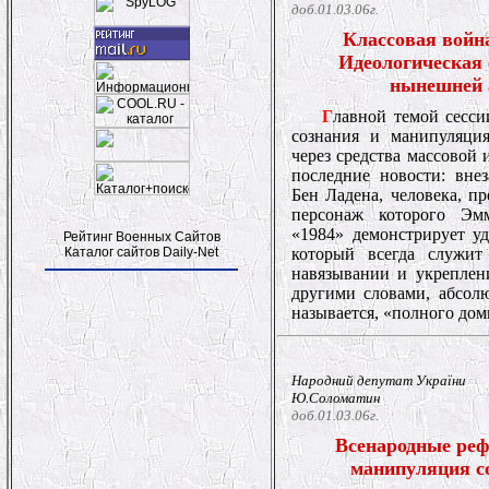
доб.01.03.06г.
Классовая война
Идеологическая 
нынешней 
Г
лавной темой сесси
сознания и манипуляци
через средства массовой 
последние новости: вне
Бен Ладена, человека, п
персонаж которого Эм
«1984» демонстрирует уд
Рейтинг Военных Сайтов
Каталог сайтов Daily-Net
который всегда служит
навязывании и укреплени
другими словами, абсол
называется, «полного до
Народний депутат України
Ю.Соломатин
доб.01.03.06г.
Всенародные реф
манипуляция с