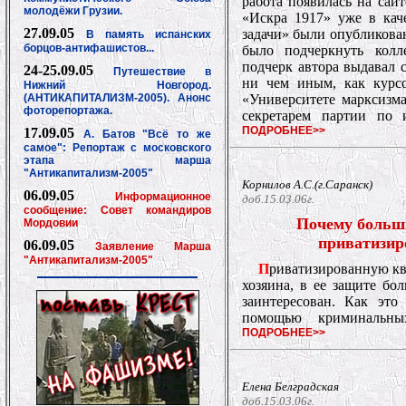
работа появилась на сай
молодёжи Грузии.
«Искра 1917» уже в кач
27.09.05
задачи» были опубликова
В память испанских
борцов-антифашистов...
было подчеркнуть колл
подчерк автора выдавал с
24-25.09.05
Путешествие в
ни чем иным, как курс
Нижний Новгород.
(АНТИКАПИТАЛИЗМ-2005). Анонс
«Университете марксизм
фоторепортажа.
секретарем партии по 
ПОДРОБНЕЕ>>
17.09.05
А. Батов "Всё то же
самое": Репортаж с московского
этапа марша
"Антикапитализм-2005"
Корнилов А.С.(г.Саранск)
06.09.05
Информационное
доб.15.03.06г.
сообщение: Совет командиров
Почему больш
Мордовии
приватизир
06.09.05
Заявление Марша
"Антикапитализм-2005"
П
риватизированную ква
хозяина, в ее защите бо
заинтересован. Как это
помощью криминальны
ПОДРОБНЕЕ>>
Елена Белградская
доб.15.03.06г.