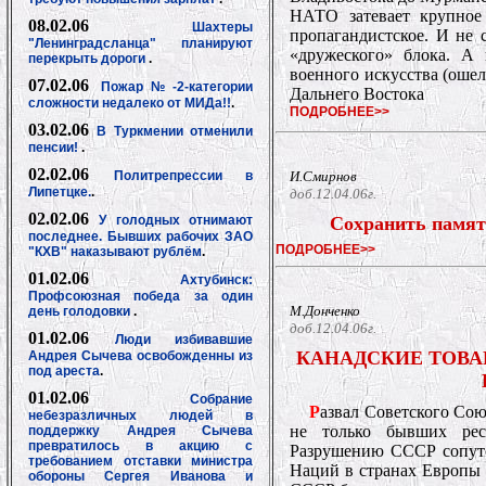
НАТО затевает крупное
08.02.06
Шахтеры
пропагандистское. И не 
"Ленинградсланца" планируют
«дружеского» блока. А
перекрыть дороги
.
военного искусства (оше
07.02.06
Пожар№-2-категории
Дальнего Востока
сложности недалеко от МИДа!!
.
ПОДРОБНЕЕ>>
03.02.06
В Туркмении отменили
пенсии!
.
02.02.06
Политрепрессии в
И.Смирнов
Липетцке.
.
доб.12.04.06г.
02.02.06
У голодных отнимают
Сохранить памят
последнее. Бывших рабочих ЗАО
ПОДРОБНЕЕ>>
"КХВ" наказывают рублём
.
01.02.06
Ахтубинск:
Профсоюзная победа за один
М.Донченко
день голодовки
.
доб.12.04.06г.
01.02.06
Люди избивавшие
КАНАДСКИЕ ТОВА
Андрея Сычева освобожденны из
под ареста
.
01.02.06
Собрание
Р
азвал Советского Сою
небезразличных людей в
не только бывших ре
поддержку Андрея Сычева
превратилось в акцию с
Разрушению СССР сопутс
требованием отставки министра
Наций в странах Европы 
обороны Сергея Иванова и