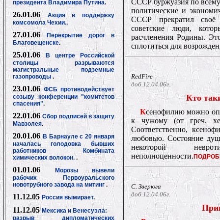
СССР буржуазия по всему 
президента Владимира Путина
.
политические и экономич
26.01.06
Акция в поддержку
СССР прекратил своё 
комсомола Чехии.
.
советские люди, кото
27.01.06
Перекрытие дорог в
расчленения Родины. Это
Благовещенске
.
сплотиться для возрожден
25.01.06
В центре Российской
столицы разрываются
магистральные подземные
RedFire
газопроводы
.
доб.12.04.06г.
23.01.06
ФСБ противодействует
Кто та
созыву конференции "комитетов
спасения"
.
К
сенофилию можно опр
22.01.06
Сбор подписей в защиту
к чужому (от греч. x
Мавзолея
.
Соответственно, ксеноф
20.01.06
В Барнауле с 20 января
любовью. Состояние душ
началась голодовка бывших
некоторой невро
работников Комбината
неполноценности.
ПОДРОБ
химических волокон.
.
01.01.06
Морозы вывели
рабочих Первоуральского
новотрубного завода на митинг
.
С. Зверюга
доб.12.04.06г.
11.12.05
Россия вымирает
.
При
11.12.05
Мексика и Венесуэла:
разрыв дипломатических