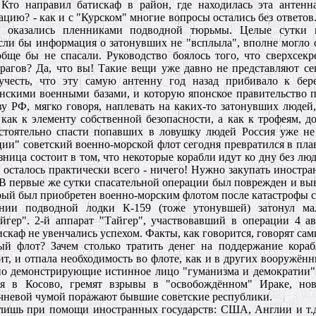
 Кто направил батискаф в район, где находилась эта антен
цию? - как и с "Курском" многие вопросы остались без ответов.
к оказались пленниками подводной тюрьмы. Целые сутки 
сли бы информация о затонувших не "всплыла", вполне могло с
бще бы не спасали. Руководство боялось того, что сверхсекр
рагов? Да, что вы! Такие вещи уже давно не представляют се
учесть, что эту самую антенну год назад прибивало к бер
скими военными базами, и которую японское правительство п
у РФ, мягко говоря, наплевать на каких-то затонувших людей,
ак к элементу собственной безопасности, а как к трофеям, д
остоятельно спасти попавших в ловушку людей Россия уже не 
ации" советский военно-морской флот сегодня превратился в пл
зница состоит в том, что некоторые корабли идут ко дну без люд
осталось практически всего - ничего! Нужно закупать иностра
 В первые же сутки спасательной операции был поврежден и выв
рый был приобретен военно-морским флотом после катастрофы с
нии подводной лодки К-159 (тоже утонувшей) затонул ма
гер". 2-й аппарат "Тайгер", участвовавший в операции 4 ав
скаф не увенчались успехом. Факты, как говорится, говорят сами
ый флот? Зачем столько тратить денег на поддержание кора
т, и отпала необходимость во флоте, как и в других вооружённ
дно демонстрирующие истинное лицо "гуманизма и демократии
я в Косово, гремят взрывы в "освобождённом" Ираке, нов
чневой чумой поражают бывшие советские республики.
ь лишь при помощи иностранных государств: США, Англии и т.