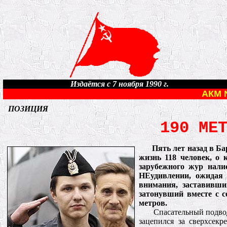
Издаётся с 7 ноября 1990 г.
АКМ 
ПОЗИЦИЯ
190 МЕ
Пять лет назад в Б
жизнь 118 человек, о 
зарубежного жур налис
НЕудивлении, ожидая 
внимания, заставивши
затонувший вместе с 
метров.
Спасательный подво
зацепился за сверхсек