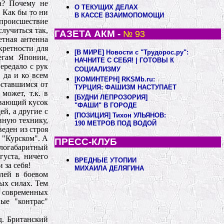
на? Почему не
О ТЕКУЩИХ ДЕЛАХ
 Как бы то ни
В КАССЕ ВЗАИМОПОМОЩИ
происшествие
лучиться так,
ГАЗЕТА АКМ -
№ 93
етная антенна
кретности для
[В МИРЕ] Новости с "Трудорос.ру":
егам Японии,
НАЧНИТЕ С СЕБЯ! | ГОТОВЫ К
ередало с рук
СОЦИАЛИЗМУ
 да и ко всем
[КОМИНТЕРН] RKSMb.ru:
оставшимся от
ТУРЦИЯ: ФАШИЗМ НАСТУПАЕТ
может, т.к. в
[БУДНИ ЛЕПРОЗОРИЯ]
авающий кусок
"ФАШИ" В ГОРОДЕ
ей, а другие с
[ПОЗИЦИЯ] Тихон УЛЬЯНОВ:
нную технику,
190 МЕТРОВ ПОД ВОДОЙ
еден из строя
 "Курском". А
ПРЕСС-КЛУБ
логабаритный
густа, ничего
ВРЕДНЫЕ УТОПИИ
 за себя!
МИХАИЛА ДЕЛЯГИНА
блей в боевом
ых силах. Тем
" современных
ые "контрас"
д. Британский