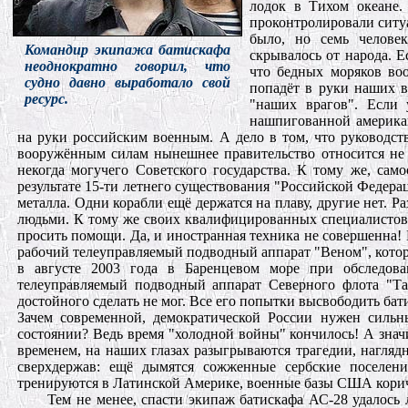
лодок в Тихом океане.
проконтролировали ситуа
было, но семь челове
Командир экипажа батискафа
скрывалось от народа. Е
неоднократно говорил, что
что бедных моряков воо
судно давно выработало свой
попадёт в руки наших в
ресурс.
"наших врагов". Если 
нашпигованной американ
на руки российским военным. А дело в том, что руководств
вооружённым силам нынешнее правительство относится не к
некогда могучего Советского государства. К тому же, сам
результате 15-ти летнего существования "Российской Федер
металла. Одни корабли ещё держатся на плаву, другие нет. Ра
людьми. К тому же своих квалифицированных специалистов 
просить помощи. Да, и иностранная техника не совершенна!
рабочий телеуправляемый подводный аппарат "Веном", кото
в августе 2003 года в Баренцевом море при обследова
телеуправляемый подводный аппарат Северного флота "Тай
достойного сделать не мог. Все его попытки высвободить бати
Зачем современной, демократической России нужен сильн
состоянии? Ведь время "холодной войны" кончилось! А значи
временем, на наших глазах разыгрываются трагедии, нагля
сверхдержав: ещё дымятся сожженные сербские поселени
тренируются в Латинской Америке, военные базы США кори
Тем не менее, спасти экипаж батискафа АС-28 удалос