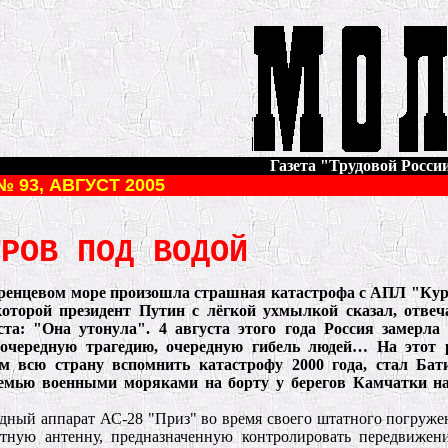
Газета "Трудовой России"
№ 93, АВГУСТ 2005
ТРОВ ПОД ВОДОЙ
аренцевом море произошла страшная катастрофа с АПЛ "Кур
которой президент Путин с лёгкой ухмылкой сказал, отвеч
та: "Она утонула". 4 августа этого года Россия замерла
очередную трагедию, очередную гибель людей… На этот 
м всю страну вспомнить катастрофу 2000 года, стал Бат
семью военными моряками на борту у берегов Камчатки на
дный аппарат АС-28 "Приз" во время своего штатного погружен
ретную антенну, предназначенную контролировать передвиже