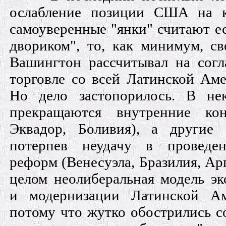
ослабление позиции США на к
самоуверенные "янки" считают е
двориком", то, как минимум, св
Вашингтон рассчитывал на сог
торговле со всей Латинской Аме
Но дело застопорилось. В не
прекращаются внутренние кон
Эквадор, Боливия), а другие 
потерпев неудачу в проведен
реформ (Венесуэла, Бразилия, Арг
целом неолиберальная модель э
и модернизации Латинской Ам
потому что жутко обострились с