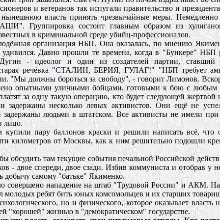
онеров и ветеранов так испугали правительство и президента, 
 нынешнюю власть принять чрезвычайные меры. Немедленно 
ШИ". Группировка состоит главным образом из хулиганов
звестных в криминальной среде убийц-профессионалов.
одёжная организация НБП. Она оказалась, по мнению Якимен
о удивился. Давно прошли те времена, когда в "Бункере" НБП 
 Дугин - идеолог и один из создателей партии, ставший 
старая речёвка "СТАЛИН, БЕРИЯ, ГУЛАГ!" "НБП требует амн
и. "Мы должны бороться за свободу", - говорит Лимонов. Вскор
шено опытными уличными бойцами, готовыми к бою с любым 
латят за одну такую операцию, кто будет следующей жертвой
задержаны несколько левых активистов. Они ещё не успе
и задержаны людьми в штатском. Все активисты не имели при
в лицо.
 купили пару баллонов краски и решили написать всё, что 
пяти километров от Москвы, как к ним решительно подошли кр
бы обсудить там текущие события печальной Российской действ
в - двое спереди, двое сзади. Избив коммуниста и отобрав у н
ь добычу самому "батьке" Якименко.
ло совершено нападение на штаб "Трудовой России" и АКМ. Н
ал молодых ребят бить юных комсомольцев и их старших товари
ихологического, но и физического, которое оказывает власть 
ей "хорошей" жизнью в "демократическом" государстве.