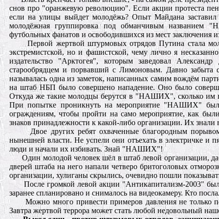
снов про "оранжевую революцию". Если акции протеста пенси
если на улицы выйдет молодёжь? Опыт Майдана заставил
молодёжная группировка под обманчивым названием "НА
футбольных фанатов и освободившихся из мecт заключения и
Первой жертвой штурмовых отрядов Путина стала мол
экстремистской, но и фашистской, чему лично я несказанн
издательство "Арктогея", которым заведовал Александр
старообрядцем и порвавший с Лимоновым. Давно забыта 
называлась одна из заметок, написанных самим вождём парти
на штаб НБП было совершено нападение. Оно было совер
Откуда же такие молодцы берутся в "НАШИХ", сколько им п
При попытке проникнуть на мероприятие "НАШИХ" были 
ограждениям, чтобы пройти на само мероприятие, как был
знаков принадлежности к какой-либо организации. Их знали 
Двое других ребят охваченные благородным порывом
нынешней власти. Не успели они отъехать в электричке и 
люди и начали их избивать. Знай "НАШИХ"!
Один молодой человек шёл в штаб левой организации, да
дверей штаба на него напали четверо бритоголовых отморозко
организации, хулиганы скрылись, очевидно пошли показыват
После громкой левой акции "Антикапитализм-2003" бы
заранее спланировано и снималось на видеокамеру. Кто посл
Можно много привести примеров давления не только пс
Завтра жертвой террора может стать любой недовольный наш