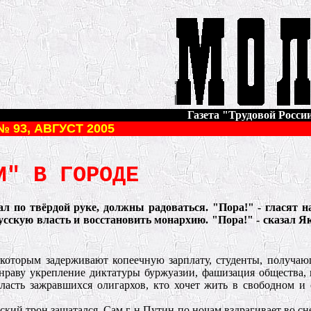
Газета "Трудовой России"
№ 93, АВГУСТ 2005
И" В ГОРОДЕ
вал по твёрдой руке, должны радоваться. "Пора!" - гласят 
сскую власть и восстановить монархию. "Пopa!" - сказал Я
, которым задерживают копеечную зарплату, студенты, получ
 нраву укрепление диктатуры буржуазии, фашизация общества, 
власть зажравшихся олигархов, кто хочет жить в свободном и
тский трон зашатался. Сам г-н Путин по ночам вздрагивает во с