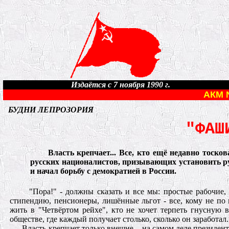
Издаётся с 7 ноября 1990 г.
АКМ 
БУДНИ ЛЕПРОЗОРИЯ
"ФАШ
Власть крепчает... Все, кто ещё недавно тоско
русских националистов, призывающих установить ру
и начал борьбу с демократией в России.
"Пора!" - должны сказать и все мы: простые рабочие
стипендию, пенсионеры, лишённые льгот - все, кому не по
жить в "Четвёртом рейхе", кто не хочет терпеть гнусную 
обществе, где каждый получает столько, сколько он заработал.
Власть крепчает только внешне, - на самом деле президен