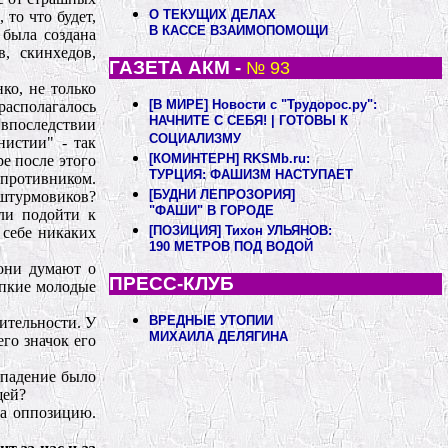
О ТЕКУЩИХ ДЕЛАХ
то что будет,
В КАССЕ ВЗАИМОПОМОЩИ
была создана
, скинхедов,
ГАЗЕТА АКМ -
№ 93
ко, не только
[В МИРЕ] Новости с "Трудорос.ру":
располагалось
НАЧНИТЕ С СЕБЯ! | ГОТОВЫ К
впоследствии
СОЦИАЛИЗМУ
истии" - так
[КОМИНТЕРН] RKSMb.ru:
е после этого
ТУРЦИЯ: ФАШИЗМ НАСТУПАЕТ
противником.
[БУДНИ ЛЕПРОЗОРИЯ]
 штурмовиков?
"ФАШИ" В ГОРОДЕ
ли подойти к
[ПОЗИЦИЯ] Тихон УЛЬЯНОВ:
 себе никаких
190 МЕТРОВ ПОД ВОДОЙ
они думают о
ПРЕСС-КЛУБ
епкие молодые
ВРЕДНЫЕ УТОПИИ
ительности. У
МИХАИЛА ДЕЛЯГИНА
его значок его
ападение было
щей?
на оппозицию.