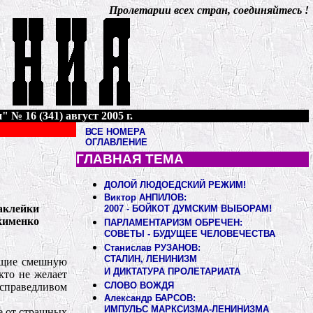
Пролетарии всех стран, соединяйтесь !
 № 16 (341) август 2005 г.
ВСЕ НОМЕРА
ОГЛАВЛЕНИЕ
ГЛАВНАЯ ТЕМА
ДОЛОЙ ЛЮДОЕДСКИЙ РЕЖИМ!
Виктор АНПИЛОВ:
наклейки
2007 - БОЙКОТ ДУМСКИМ ВЫБОРАМ!
кименко
ПАРЛАМЕНТАРИЗМ ОБРЕЧЕН:
СОВЕТЫ - БУДУЩЕЕ ЧЕЛОВЕЧЕСТВА
Станислав РУЗАНОВ:
СТАЛИН, ЛЕНИНИЗМ
ающие смешную
И ДИКТАТУРА ПРОЛЕТАРИАТА
кто не желает
СЛОВО ВОЖДЯ
 справедливом
Александр БАРСОВ:
ИМПУЛЬС МАРКСИЗМА-ЛЕНИНИЗМА
не от страшных