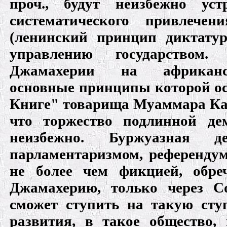
проч., будут неизбежно ус
систематического привлече
(ленинский принцип диктатур
управлению государством.
Джамахерии на африканс
основные принципы которой о
Книге" товарища Муаммара Ка
что торжество подлинной де
неизбежно. Буржуазная 
парламентаризмом, референду
не более чем фикцией, обреч
Джамахерию, только через Со
сможет ступить на такую сту
развития, в такое общество, 