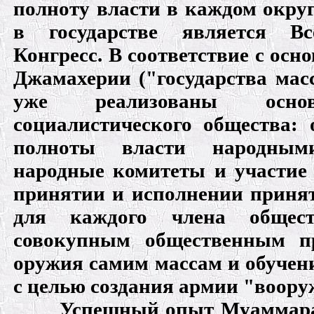
полноту власти в каждом окру
в государстве является В
Конгресс. В соответствие с о
Джамахерии ("государства мас
уже реализованы осно
социалистического общества: 
полноты власти народным
народные комитеты и участие
принятии и исполнении приня
для каждого члена общест
совокупным общественным пр
оружия самим массам и обучен
с целью создания армии "воору
Успешный опыт Муаммара