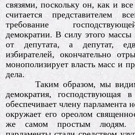
связями, поскольку он, как и все
считается представителем вс
требование господствующ
демократии. В силу этого массы
от депутата, а депутат, ед
избирателей, окончательно отр
монополизирует власть масс и пр
дела.
Таким образом, мы види
демократия, господствующая в
обеспечивает члену парламента 
окружает его ореолом священнос
же самом простым людям. Э
парламенты стали средством узу