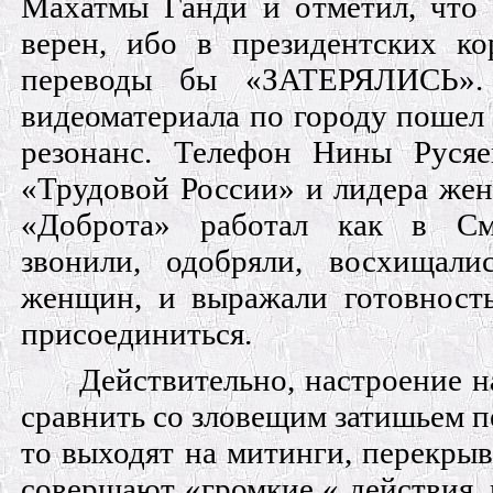
Махатмы Ганди и отметил, что 
верен, ибо в президентских ко
переводы бы «ЗАТЕРЯЛИСЬ».
видеоматериала по городу пошел
резонанс. Телефон Нины Руся
«Трудовой России» и лидера жен
«Доброта» работал как в С
звонили, одобряли, восхищал
женщин, и выражали готовност
присоединиться.
Действительно, настроение 
сравнить со зловещим затишьем пе
то выходят на митинги, перекрыва
совершают «громкие « действия,