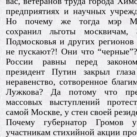
вас, ветеранов труда города Химо
предприятиях и научных учреж
Но почему же тогда мэр М
сохранил льготы москвичам, 
Подмосковья и других регионов 
не пускают?! Они что “черные”?
России равны перед законо
президент Путин закрыл глаз
неравенство, сотворенное благи
Лужкова? Да потому что пре
массовых выступлений протес
самой Москве, у стен своей резид
Почему губернатор Громов у
участникам стихийной акции про