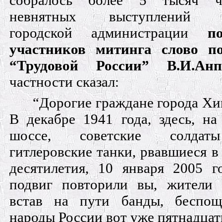
собралось более 5 тысяч ч
невнятных выступлений пр
городской администрации
п
участников митинга слово п
“Трудовой России” В.И.Анп
частности сказал:
“Дорогие граждане города Х
В декабре 1941 года, здесь, на
шоссе, советские солдат
гитлеровские танки, рвавшиеся в
десятилетия, 10 января 2005 го
подвиг повторили вы, жители
встав на пути банды, беспощ
народы России вот уже пятнадцат