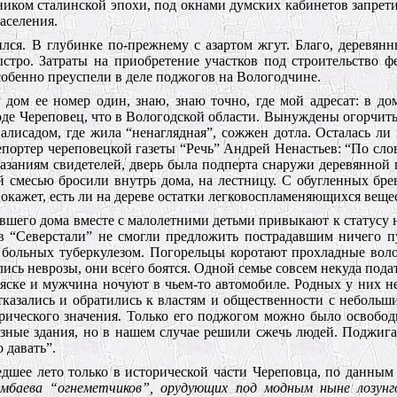
ником сталинской эпохи, под окнами думских кабинетов запрет
аселения.
ся. В глубинке по-прежнему с азартом жгут. Благо, деревян
ыстро. Затраты на приобретение участков под строительство 
собенно преуспели в деле поджогов на Вологодчине.
дом ее номер один, знаю, знаю точно, где мой адресат: в дом
роде Череповец, что в Вологодской области. Вынуждены огорчит
лисадом, где жила “ненаглядная”, сожжен дотла. Осталась ли
репортер череповецкой газеты “Речь” Андрей Ненастьев: “По сл
казаниям свидетелей, дверь была подперта снаружи деревянной 
ой смесью бросили внутрь дома, на лестницу. С обугленных бр
покажет, есть ли на дереве остатки легковоспламеняющихся веще
вшего дома вместе с малолетними детьми привыкают к статусу
в “Северстали” не смогли предложить пострадавшим ничего п
 больных туберкулезом. Погорельцы коротают прохладные вол
ись неврозы, они всего боятся. Одной семье совсем некуда пода
ляске и мужчина ночуют в чьем-то автомобиле. Родных у них не
тказались и обратились к властям и общественности с небольш
орического значения. Только его поджогом можно было освобод
озные здания, но в нашем случае решили сжечь людей. Поджига
 давать”.
едшее лето только в исторической части Череповца, по данным 
имбаева “огнеметчиков”, орудующих под модным ныне лозун