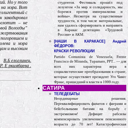
ий. Но у того
студентов. Фестиваль прошёл под
к на мэра. Вот
лозунгом «За мир и солидарность, мы
боремся против империализма и
еллигентный с
войны». Несмотря на существенные
н закодировал
трудности, в том числе материальные,
оглотит – не
нам удалось сформировать и направить
овой Вологды”
в Каракас делегацию «Трудовой
пожертвования
России» и АКМ.
в погоревшем и
[
НАШИ В КАРАКАСЕ
] Андрей
олева и мэра
ФЁДОРОВ:
цам и высоким
КРАСКИ РЕВОЛЮЦИИ
Partido Comunista de Venezuela, Frente
В.Б елоглинец.
Francisco de Miranda, Tupamaro, PPT... — для
 Р. Е ркимбаева .
всех них характерна вера в
социалистические преобразования в стране,
которые осуществляет президент Уго Чавес
Фриас, пришедший к власти в 1999 году.
САТИРА
ТЕЛЕДЕБАТЫ
Неординарные решения.
Переквалифицировать фанатов с фаерами и
бейсбольными битами на борьбу с
экстремизмом! Дефицит рабсилы
компенсировать увеличением пенсионного
возраста до 70 лет! Катастрофическая