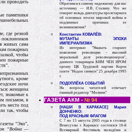
или проводить
Обратимся к самому надежному для нас
источнику — И.В. Сталину. Что же
говорит вождь диктатуры пролетариата
ные памятники
об основных итогах мировой войны и
фешенебельных
подлинных причинах ее
возникновения?
е, где резной
Константин КОВАЛЁВ:
ь поклонников
МУТАНТЫ ЭПОХИ
ИМПЕРИАЛИЗМА
 в живых сама
Из интервью "Уважать старшее
овам пожарных
поколение революции - высокий
палкой, чтобы
моральный долг революционеров",
евен пожарные
данного товарищем КИМ ЧЕН ИРОМ
ств”.
органу ЦК Трудовой партии Кореи
газете "Нодон синмун" 25 декабря 1995
 непризнанных
г.
утного, кроме
ПОДОПЛЁКА СОБЫТИЙ
огодские ночи
На вопросы читателей отвечает
ться: женщина
главный редактор “Молнии”
т, знакомые к
ГАЗЕТА АКМ -
№ 94
им письмом, в
ить место под
[НАШИ В КАРАКАСЕ] Мария
ли так, чтобы
ДОНЧЕНКО:
ПОД КРАСНЫМ ФЛАГОМ
С 7 по 15 августа 2005 года в столице
газеты “Эко”,
Венесуэлы г. Каракасе состоялся 16-й
гом “Война —
Всемирный Фестиваль молодёжи и