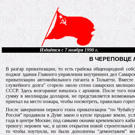
Издаётся с 7 ноября 1990 г.
В ЧЕРЕПОВЦЕ
В разгар приватизации, то есть грабежа общенародной соб
поджог здания Главного управления внутренних дел Самарско
приватизации автомобильного гиганта в Тольятти. Вмест
служебного долга” сгорело около сотни самарских милицио
СССР. Здесь возгорание началось с архивов. После того по
сумму в миллиарды долларов, не представляется возможны
приехал на место пожара, чтобы посмотреть, правильно горит
После завершения первого этапа приватизации “по Чубайсу
Россия” продавила в Думе закон о купле продаже земли, ус
года в центре Москве, под самыми окнами кремлевского каби
тревогу: неровен час, в целях открытия новой строительной
то чтобы поутихли, но были дополнены “демонтажем” мо