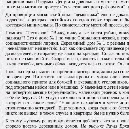
напротив окон Госдумы. Депутаты довольны: вместе с памят
пикеты и митинги протеста “осчастливленного реформами” н
До провинции московский опыт “демонтажа” еще не докатил
зодчества в центрах российских городов горят хорошо и б
коттеджей минимальны. По свидетельству местной прессы, о
Помните “Песняров”: “Вижу, вижу алые кисти рябин, вижу 
палисад”? Это о доме № 1 по улице Социалистической, в го
социалистической лирики. Деревянный дом № 1 с резным па
“ненаглядная” неизвестно. Вот как описывает случившееся 
дознавателей, возгорание началось на крыльце. Согласно по
никто не смог выйти. Скорее всего, емкость с зажигательн
взяли соскобы, которые сейчас находятся на экспертизе. Она 
Пока эксперты выясняют причины возгорания, жильцы сгоре
погорельцев. Ни власти, ни филантропы из числа олигархо
социального приюта для бомжей и вчерашних уголовников,
под открытым небом или в машинах. У маленьких детей начал
на четвертом месяце беременности, маленький ребенок в ко
себе не берут… От услуг психологов и попов погорельцы о
котором есть такие слова: “Наш дом находился в месте ист
строительство коттеджей. Еще терпимо, когда сжигают бесх
никто не вышел: в таком случае и квартиры бы не нужно было
К этому жуткому репортажу остается добавить, что за прош
сгорело восемь деревянных домов.
На рисунке Рауля Ерк