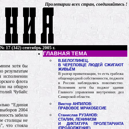
Пролетарии всех стран, соединяйтесь !
 17 (342) сентябрь 2005 г.
ГЛАВНАЯ ТЕМА
В.БЕЛОГЛИНЕЦ.
В ЧЕРЕПОВЦЕ ЛЮДЕЙ СЖИГАЮТ
омним хотя бы
ЖИВЬЁМ
о результатам
В разгар приватизации, то есть грабежа
ри исполнении
общенародной собственности, поджоги
орского флота
в России наблюдались повсеместно.
абли на общую
Вспомним хотя бы поджог здания
атолий Чубайс
Главного управления внутренних дел
Самарской области.
Виктор АНПИЛОВ:
олько “Единая
ПРАВОВОЕ МРАКОБЕСИЕ
 выборов 2004
нность забила
Станислав РУЗАНОВ:
СТАЛИН, ЛЕНИНИЗМ
ре столицы не
И ДИКТАТУРА ПРОЛЕТАРИАТА
, что стояла
(ПРОДОЛЖЕНИЕ)