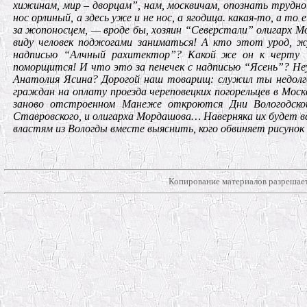
хижинам, мир – дворцам”, нам, москвичам, опознать трудно.
нос орлиный, а здесь уже и не нос, а ягодица. какая-то, а т
за жопоносцем, — вроде бы, хозяин “Северстали” олигарх 
виду человек поджогами заниматься! А кто этот урод, ж
надписью “Алчный рахитектор”? Какой же он к черту “
поморщится! И что это за пенечек с надписью “Ясень”? Не
Анатолия Ясина? Дорогой наш товарищ: служил ты недолго
граждан на оплату проезда череповецких погорельцев в Москв
заново отстроенном Манеже откроются Дни Вологодской
Ставровского, и олигарха Мордашова… Наверняка их будет
властям из Вологды вместе выяснить, кого обвиняет рисунок
Копирование материалов разрешает