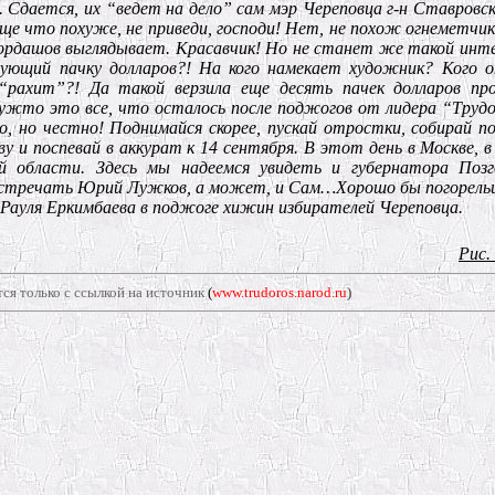
 Сдается, их “ведет на дело” сам мэр Череповца г-н Ставровск
о еще что похуже, не приведи, господи! Нет, не похож огнеметчи
Мордашов выглядывает. Красавчик! Но не станет же такой инт
ующий пачку долларов?! На кого намекает художник? Кого о
рахит”?! Да такой верзила еще десять пачек долларов пр
ужто это все, что осталось после поджогов от лидера “Труд
, но честно! Поднимайся скорее, пускай отростки, собирай 
у и поспевай в аккурат к 14 сентября. В этот день в Москве, 
 области. Здесь мы надеемся увидеть и губернатора Позг
 встречать Юрий Лужков, а может, и Сам…Хорошо бы погорель
 Рауля Еркимбаева в поджоге хижин избирателей Череповца.
Рис.
ся только с ссылкой на источник
(
www.trudoros.narod.ru
)