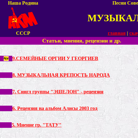
Наша Родина
Песни Сове
МУЗЫКА
СССР
главная
|
ска
Статьи, мнения, рецензии и др.
9.СЕМЕЙНЫЕ ОРГИИ У ГЕОРГИЕВ
8. МУЗЫКАЛЬНАЯ КРЕПОСТЬ НАРОДА
7. Сингл группы "ЭШЕЛОН" - рецензия
6. Рецензия на альбом Алисы 2003 год
5. Мнение гр. "ТАТУ"