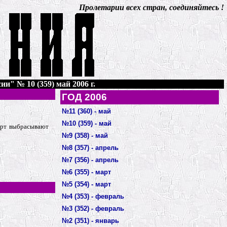
Пролетарии всех стран, соединяйтесь !
ии" № 10 (359) май 2006 г.
ГОД 2006
№11 (360) - май
№10 (359) - май
борт выбрасывают
№9 (358) - май
№8 (357) - апрель
№7 (356) - апрель
№6 (355) - март
№5 (354) - март
№4 (353) - февраль
№3 (352) - февраль
№2 (351) - январь