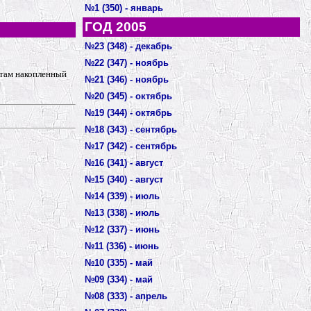
№1 (350) - январь
ГОД 2005
№23 (348) - декабрь
№22 (347) - ноябрь
 там накопленный
№21 (346) - ноябрь
№20 (345) - октябрь
№19 (344) - октябрь
№18 (343) - сентябрь
№17 (342) - сентябрь
№16 (341) - август
№15 (340) - август
№14 (339) - июль
№13 (338) - июль
№12 (337) - июнь
№11 (336) - июнь
№10 (335) - май
№09 (334) - май
№08 (333) - апрель