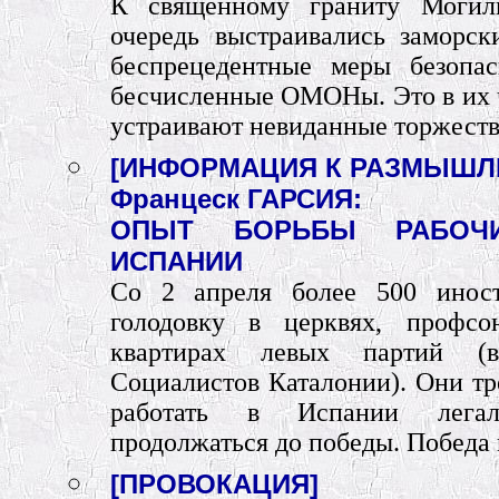
К священному граниту Могилы
очередь выстраивались заморск
беспрецедентные меры безопас
бесчисленные ОМОНы. Это в их 
устраивают невиданные торжест
[ИНФОРМАЦИЯ К РАЗМЫШЛ
Францеск ГАРСИЯ:
ОПЫТ БОРЬБЫ РАБОЧИ
ИСПАНИИ
Со 2 апреля более 500 иност
голодовку в церквях, профс
квартирах левых партий (
Социалистов Каталонии). Они т
работать в Испании легал
продолжаться до победы. Победа 
[ПРОВОКАЦИЯ]