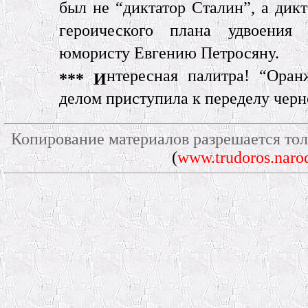
был не “диктатор Сталин”, а дикт
героического плана удвоения
юмористу Евгению Петросяну.
нтересная палитра! “Ора
***
И
делом приступила к переделу черн
Копирование материалов разрешается тол
(
www.trudoros.naro