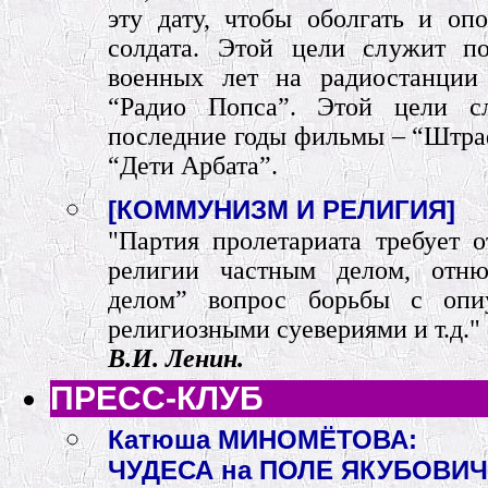
эту дату, чтобы оболгать и оп
солдата. Этой цели служит п
военных лет на радиостанции
“Радио Попса”. Этой цели с
последние годы фильмы – “Штраф
“Дети Арбата”.
[КОММУНИЗМ И РЕЛИГИЯ]
"Партия пролетариата требует о
религии частным делом, отню
делом” вопрос борьбы с опи
религиозными суевериями и т.д." (
В.И. Ленин.
ПРЕСС-КЛУБ
Катюша МИНОМЁТОВА:
ЧУДЕСА на ПОЛЕ ЯКУБОВИ