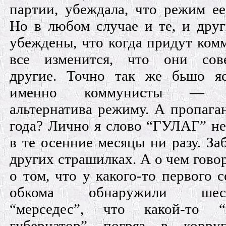
партии, убеждала, что режим ее
Но в любом случае и те, и дру
убеждены, что когда придут ком
все изменится, что они сов
другие. Точно так же бьшо яс
именно коммунисты — г
альтернатива режиму. А пропага
года? Лично я слово “ГУЛАГ” н
в те осенние месяцы ни разу. За
других страшилках. А о чем гово
о том, что у какого-то первого с
обкома обнаружили шест
“мерседес”, что какой-то “
губернатор” погряз в корру