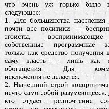
что очень уж горько было п
следующее:
1. Для большинства населения
почти все политики — беспри
эгоисты, воспринимающи
собственные программные за
только как средство получения в
саму власть — лишь как с
обогащения. Для комму
исключения не делается.
2. Нынешний строй воспринима
нечто само собой разумеющееся. 
кто отдает предпочтение сов
строю, не связывают с комму