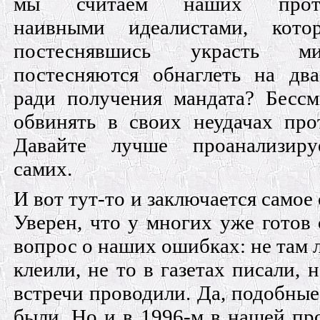
мы считаем наших проти
наивными идеалистами, кото
постеснявшись украсть ми
постесняются обнаглеть на дв
ради получения мандата? Бесс
обвинять в своих неудачах про
Давайте лучше проанализир
самих.
И вот тут-то и заключается самое
Уверен, что у многих уже готов 
вопрос о наших ошибках: не там 
клеили, не то в газетах писали, 
встречи проводили. Да, подобны
были. Но и в 1996-м в нашей пр