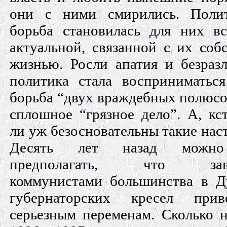
они с ними смирились. Полит
борьба становилась для них в
актуальной, связанной с их соб
жизнью. Росли апатия и безра
политика стала восприниматьс
борьба “двух враждебных полюсов
сплошное “грязное дело”. А, кст
ли уж безосновательны такие нас
Десять лет назад можн
предполагать, что заво
коммунистами большинства в Д
губернаторских кресел при
серьезным переменам. Сколько 