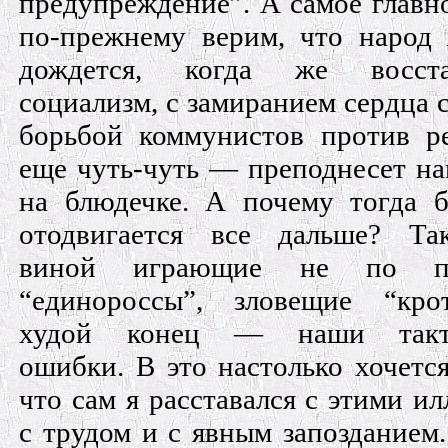
предупреждение”. А самое глав
по-прежнему верим, что народ
дождется, когда же восста
социализм, с замиранием сердца с
борьбой коммунистов против р
еще чуть-чуть — преподнесет на
на блюдечке. А почему тогда 
отодвигается все дальше? Та
виной играющие не по пр
“единороссы”, зловещие “кро
худой конец — наши такти
ошибки. В это настолько хочется
что сам я расставался с этими и
с трудом и с явным запозданием