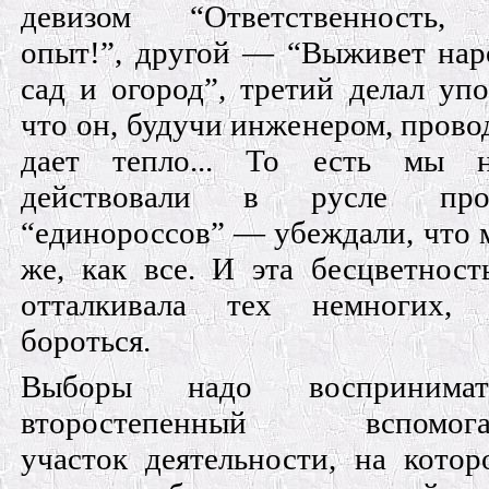
девизом “Ответственность, 
опыт!”, другой — “Выживет нар
сад и огород”, третий делал упо
что он, будучи инженером, провод
дает тепло... То есть мы н
действовали в русле проп
“единороссов” — убеждали, что 
же, как все. И эта бесцветност
отталкивала тех немногих, 
бороться.
Выборы надо воспринима
второстепенный вспомогат
участок деятельности, на кото