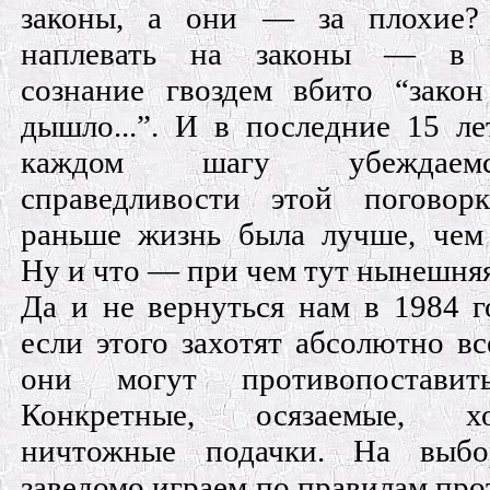
законы, а они — за плохие?
наплевать на законы — в 
сознание гвоздем вбито “зако
дышло...”. И в последние 15 л
каждом шaгy убеждае
справедливости этой поговорк
раньше жизнь была лучше, чем
Ну и что — при чем тут нынешн
Да и не вернуться нам в 1984 г
если этого захотят абсолютно вс
они могут противопостави
Конкретные, осязаемые, 
ничтожные подачки. На выб
заведомо играем по правилам про