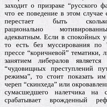
заходит о призраке “русского ф
что ее поведение в этом случае 
перестает быть сколько-
рационально мотивирова
адекватным. Если в спокойных у
то есть без муссирования по
прессе “коричневой” тематики,
занятием либералов является 
“чудовищных преступлений пут
режима”, то стоит показать и
череп “скинхеда” или окровавле
сумасшедшего налетчика на си
срабатывает врожденный ре