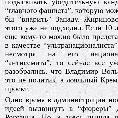
подыскивать убедительную кан
“главного фашиста”, которую мо
бы “впарить” Западу. Жиринов
этого уже не подходил. Если 10 л
еще кому-то можно было предста
в качестве “ультранационалиста”
несмотря на его национал
“антисемита”, то сейчас все у
разобрались, что Владимир Вол
это не политик, а лояльный Кре
проект.
Одно время в администрации но
идеей выдвинуть в “фюреры” 
Рогозина. Но и здесь вышла о