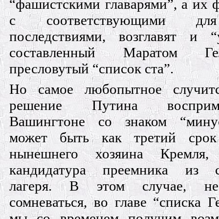
“фашистскими главарями”, а их 
с соответствующими д
последствиями, возглавят и “
составленный Маратом Гел
пресловутый “список ста”.
Но самое любопытное случитс
решение Путина воспр
Вашингтоне со знаком “мину
может быть как третий срок
нынешнего хозяина Кремля
кандидатура преемника из с
лагеря. В этом случае, н
сомневаться, во главе “списка Г
мы со временем получим возм