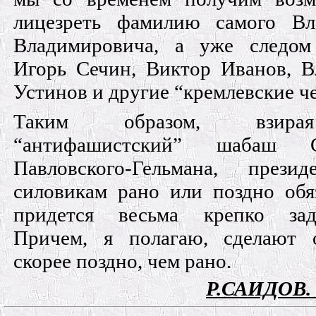
лицезреть фамилию самого Вл
Владимировича, а уже следом
Игорь Сечин, Виктор Иванов, 
Устинов и другие “кремлевские ч
Таким образом, взир
“антифашистский” шабаш С
Павловского-Гельмана, прези
силовикам рано или поздно обя
придется весьма крепко заду
Причем, я полагаю, сделают 
скорее поздно, чем рано.
Р.САИДОВ. (