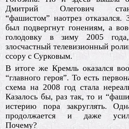
Дмитрий Олегович стано
“фашистом” наотрез отказался. 
был подвергнут гонениям, а вов
голодовку в зиму 2005 года
злосчастный телевизионный ролик
ссору с Сурковым.
В итоге же Кремль оказался во
“главного героя”. То есть первон
схема на 2008 год стала нереал
Казалось бы, раз так, то и “фаш
истерию пора закруглять. Одн
продолжается и даже усили
Почему?