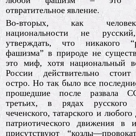
любой фашизм – это ме
отвратительное явление.
Во-вторых, как челов
национальности не русски
утверждать, что никакого “р
фашизма” в природе не существ
это миф, хотя национальный в
России действительно стоит
остро. Но так было все последние
прошедшие после развала С
третьих, в рядах русского
чеченского, татарского и любого 
патриотического движения в и
присутствуют “козлы—провока