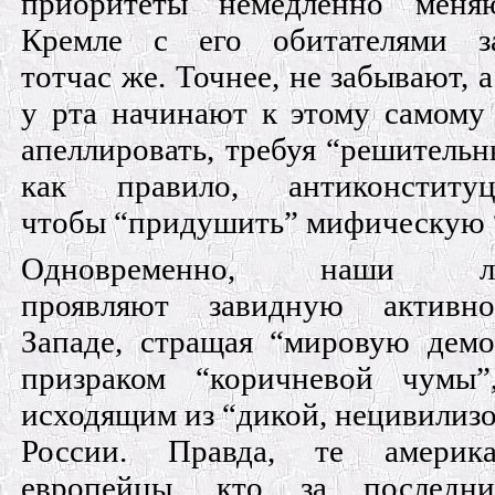
приоритеты немедленно меня
Кремле с его обитателями з
тотчас же. Точнее, не забывают, 
у рта начинают к этому самом
апеллировать, требуя “решительн
как правило, антиконституц
чтобы “придушить” мифическую 
Одновременно, наши ли
проявляют завидную активн
Западе, стращая “мировую дем
призраком “коричневой чумы”
исходящим из “дикой, нецивилиз
России. Правда, те амери
европейцы, кто за последн