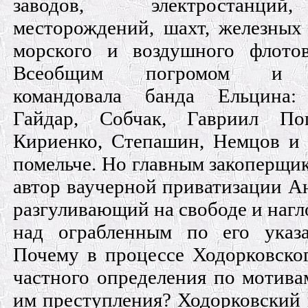
заводов, электростанци
месторождений, шахт, железных 
морского и воздушного флото
Всеобщим погромом и м
командовала банда Ельцина:
Гайдар, Собчак, Гавриил Поп
Кириенко, Степашин, Немцов и
помельче. Но главным закоперщи
автор ваучерной приватизации А
разгуливающий на свободе и наг
над ограбленным по его указ
Почему в процессе Ходорковског
частного определения по мотива
им преступления? Ходорковский 