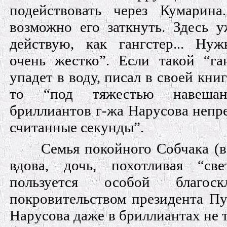
подействовать через Кумарин
возможно его заткнуть. Здесь у
действую, как гангстер... Нуж
очень жестко”. Если такой “га
упадет в воду, писал в своей кн
то “под тяжестью навеша
бриллиантов г-жа Нарусова непр
считанные секунды”.
Семья покойного Собчака (в
вдова, дочь, похотливая “све
пользуется особой благос
покровительством президента Пу
Нарусова даже в бриллиантах не 