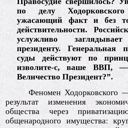
Правосудие свершилось? У
по делу Ходорковского
ужасающий факт и без т
действительности. Россий
услужливо заглядыва
президенту. Генеральная п
суды действуют по принц
изволите-с, ваше ВВП, —
Величество Президент?”.
Феномен Ходорковского 
результат изменения экономи
общества через приватизаци
общенародного имущества: кр