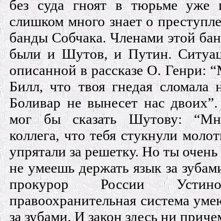
без суда гноят в тюрьме уже 
слишком много знает о преступл
банды Собчака. Членами этой бан
были и Шутов, и Путин. Ситуац
описанной в рассказе О. Генри: “
Билл, что твоя гнедая сломала 
Боливар не вынесет нас двоих”.
мог бы сказать Шутову: “Мн
коллега, что тебя стукнули молот
упрятали за решетку. Но ты очень
не умеешь держать язык за зубам
прокурор России Уст
правоохранительная система уме
за зубами. И закон здесь ни приче