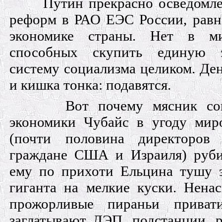
Путин прекрасно осведомле
реформ в РАО ЕЭС России, равно
экономике страны. Нет в ми
способных скупить единую э
систему социализма целиком. Дене
и кишка тонка: подавятся.
Вот почему мясник со
экономики Чубайс в угоду мир
(почти половина директор
граждане США и Израиля) руб
ему по прихоти Ельцина тушу э
гиганта на мелкие куски. Нена
прожорливые пираньи приват
заглатывают ЛЭП, подстанции, р