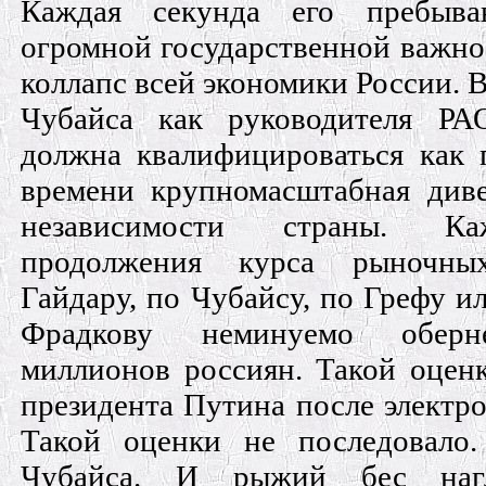
Каждая секунда его пребыв
огромной государственной важно
коллапс всей экономики России. В
Чубайса как руководителя Р
должна квалифицироваться как 
времени крупномасштабная див
независимости страны. К
продолжения курса рыночн
Гайдару, по Чубайсу, по Грефу и
Фрадкову неминуемо оберн
миллионов россиян. Такой оцен
президента Путина после электр
Такой оценки не последовало
Чубайса. И рыжий бес наг