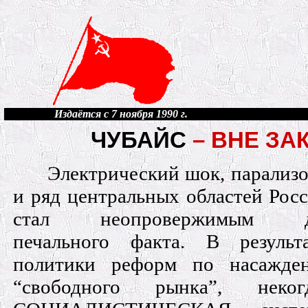
Издаётся с 7 ноября 1990 г.
ЧУБАЙС
– ВНЕ ЗА
Электрический шок, парализ
и ряд центральных областей Росс
стал неопровержимым док
печального факта. В результ
политики реформ по насажде
“свободного рынка”, неког