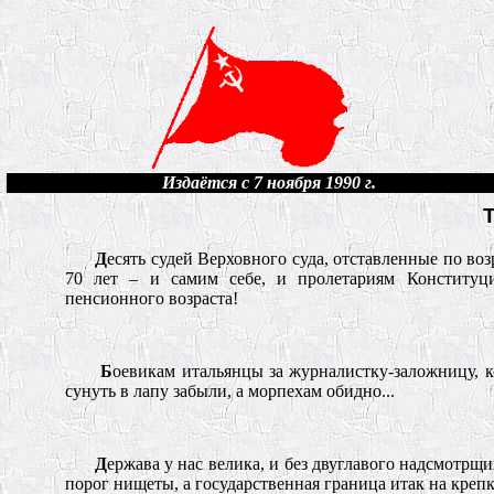
Издаётся с 7 ноября 1990 г.
Д
есять судей Верховного суда, отставленные по воз
70 лет – и самим себе, и пролетариям Конституци
пенсионного возраста!
Б
оевикам итальянцы за журналистку-заложницу, к
сунуть в лапу забыли, а морпехам обидно...
Д
ержава у нас велика, и без двуглавого надсмотрщи
порог нищеты, а государственная граница итак на крепк