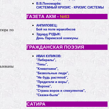
В.В.Пономарёв:
СИСТЕМНЫЙ КРИЗИС - КРИЗИС СИСТЕМЫ
ГАЗЕТА АКМ -
№83
АНПИЛОВЕЦ:
Бой на поле мракобесов
изора по
Эдуард РУДЫК:
День Парижской коммуны
ГРАЖДАНСКАЯ ПОЭЗИЯ
ИВАН КУЛИКОВ:
"Либералы",
"Гены",
льзованы
"Клеветники",
"Безвольные люди",
"Не будь растяпой",
"Предатели и воры",
"Ворона",
"Страна воров и спекулянтов",
"Сказки-были"
САТИРА