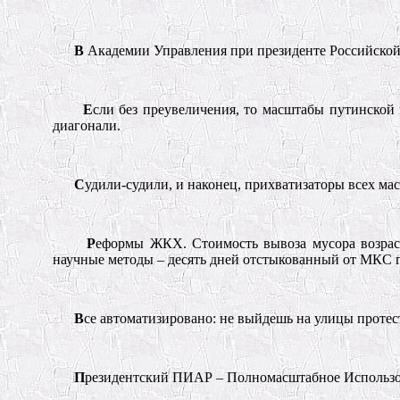
В
Академии Управления при президенте Российской 
Е
сли без преувеличения, то масштабы путинской 
диагонали.
С
удили-судили, и наконец, прихватизаторы всех ма
Р
еформы ЖКХ. Стоимость вывоза мусора возраст
научные методы – десять дней отстыкованный от МКС гр
В
се автоматизировано: не выйдешь на улицы проте
П
резидентский ПИАР – Полномасштабное Использо