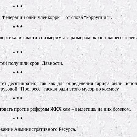
* * *
Федерации одни членкорры – от слова “коррупция”.
* * *
вертикали власти соизмеримы с размером экрана вашего телев
* * *
стей получили срок. Давности.
* * *
ет десятикратно, так как для определения тарифа были испо
узовой “Прогресс” таскал ради этого мусор по космосу.
* * *
стовать против реформы ЖКХ сам – вылетишь на них бомжом.
* * *
вание Административного Ресурса.