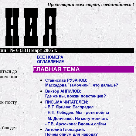
Пролетарии всех стран, соединяйтесь !
ии" № 6 (331) март 2005 г.
ВСЕ НОМЕРА
ОГЛАВЛЕНИЕ
ГЛАВНАЯ ТЕМА
иться до
личения
Станислав РУЗАНОВ:
Масхадова "замочили", что дальше?
Виктор АНПИЛОВ:
Где же вы, вожди повстанцев?
ок-посту
ПИСЬМА ЧИТАТЕЛЕЙ:
- В.Т. Ярцева: Беспредел
- Н.П. Лебедев: Мы - дети войны
- М. Донченко: Не могу молчать
- Т.В. Арсюкова: Вдовьи слёзы
– блюдет
Антолий Гловацкий:
Почем опиум для народа?