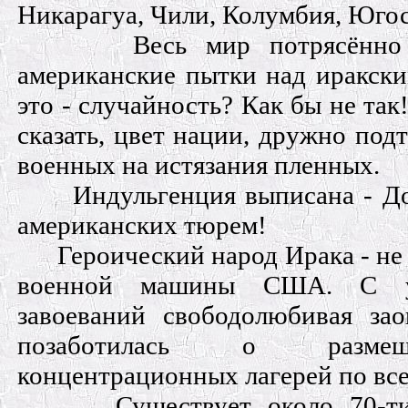
Никарагуа, Чили, Колумбия, Юго
Весь мир потрясённо
американские пытки над иракски
это - случайность? Как бы не та
сказать, цвет нации, дружно под
военных на истязания пленных.
Индульгенция выписана - До
американских тюрем!
Героический народ Ирака - не
военной машины США. С уч
завоеваний свободолюбивая зао
позаботилась о разме
концентрационных лагерей по все
Существует около 70-т