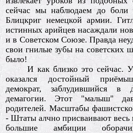
извлекает уроков из подобных
сейчас мы наблюдаем до боли 
Блицкриг немецкой армии. Гит
истинных арийцев насаждали нов
и в Советском Союзе. Правда неу
свои гнилые зубы на советских ш
было!
И как близко это сейчас. 
оказался достойный приёмы
демократ, заблудившийся в д
демагогии. Этот "малыш" да
родителей. Масштабы фашистско
- Штаты алчно присваивают весь м
большие амбиции оборачи