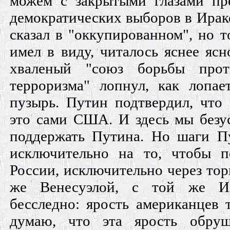
можем с закрытыми глазами пре
демократических выборов в Ирак
сказал в "оккупированном", но т
имел в виду, читалось яснее ясн
хваленый "союз борьбы прот
терроризма" лопнул, как лопа
пузырь. Путин подтвердил, что 
это сами США. И здесь мы без
поддержать Путина. Но шаги П
исключительно на то, чтобы п
России, исключительно через то
же Венесуэлой, с той же И
бесследно: ярость американцев 
думаю, что эта ярость обру