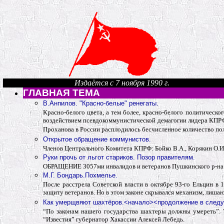
Издаётся с 7 ноября 1990 г.
ГЛАВНАЯ ТЕМА
В.Анпилов. "Красно-белые" ренегаты.
Красно-белого цвета, а тем более, красно-белого политическо
воздействием псевдокоммунистической демагогии лидера КПРФ 
Проханова в России расплодилось бесчисленное количество пол
Открытое обращение коммунистов.
Членов Центрального Комитета КПРФ: Бойко В.А., Корякин О.И., 
Руки прочь от льгот стариков. Позор правителям.
ОБРАЩЕНИЕ 3057ми инвалидов и ветеранов Пушкинского р-на М
М.Г. Бондарь.Похмелье.
После расстрела Советской власти в октябре 93-го Ельцин в 
защиту ветеранов. Но в этом законе скрывался механизм, лишаю
Как умерщвяют шахтёров.<начало><продолжение в след
“По законам нашего государства шахтеры должны умереть”
.
“Известия” губернатор Хакассии Алексей Лебедь.