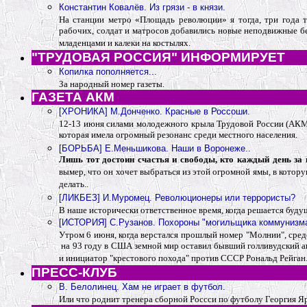
Константин Ковалёв. Из грязи - в князи.
На станции метро «Площадь революции» я тогда, три года 
рабочих, солдат и матросов добавились новые неподвижные б
младенцами и калеки на костылях.
"ТРУДОВАЯ РОССИЯ" ИНФОРМИРУЕТ
Копилка пополняется...
За народный номер газеты.
ГАЗЕТА АКМ
[ХРОНИКА] М.Донченко. Красные в Россоши.
12-13 июня
силами молодежного крыла Трудовой России (АКМ)
которая имела огромный резонанс среди местного населения.
[БОРЬБА] Е.Меньшикова. Наши в Воронеже..
Лишь тот достоин счастья и свободы, кто каждый день за н
вымер, что он хочет выбраться из этой огромной ямы, в которую
делать..
[ЛИКБЕЗ] И.Муромец. Революционеры или террористы?
В наше исторически ответственное время, когда решается буду
[ИСТОРИЯ] С.Рузанов. Похороны "могильщика коммунизма
Утром 6 июня, когда верстался прошлый номер "Молнии", средс
на 93 году в США земной мир оставил бывший голливудский а
и инициатор "крестового похода" против СССР Рональд Рейган
ПРЕСС-КЛУБ
В. Белолинец. Хам не играет в футбол.
Или что роднит тренера сборной Россси по футболу Георгия Я