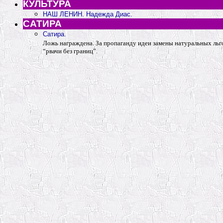
КУЛЬТУРА
НАШ ЛЕНИН. Надежда Диас.
САТИРА
Сатира.
Ложь награждена. За пропаганду идеи замены натуральных льг
“рвачи без границ”.