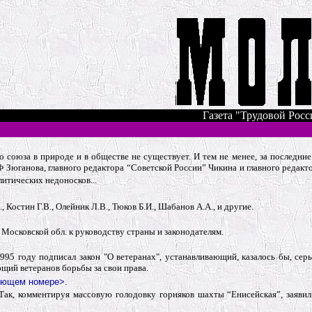
Газета "Трудовой Росс
го союза в природе и в обществе не существует. И тем не менее, за последн
Зюганова, главного редактора “Советской России” Чикина и главного редакто
итических недоносков...
Костин Г.В., Олейник Л.В., Тюков Б.И., Шабанов А.А., и другие.
осковской обл. к руководству страны и законодателям.
1995 году подписал закон "О ветеранах", устанавливающий, казалось бы, се
щий ветеранов борь­бы за свои права.
ующем номере>.
 Так, комментируя массовую голодовку горняков шахты “Енисейская”, заявил