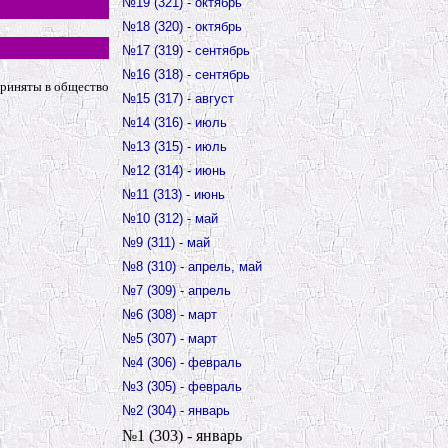
№19 (321) - октябрь
№18 (320) - октябрь
№17 (319) - сентябрь
№16 (318) - сентябрь
приняты в общество
№15 (317) - август
№14 (316) - июль
№13 (315) - июль
№12 (314) - июнь
№11 (313) - июнь
№10 (312) - май
№9 (311) - май
№8 (310) - апрель, май
№7 (309) - апрель
№6 (308) - март
№5 (307) - март
№4 (306) - февраль
№3 (305) - февраль
№2 (304) - январь
№1 (303) - январь