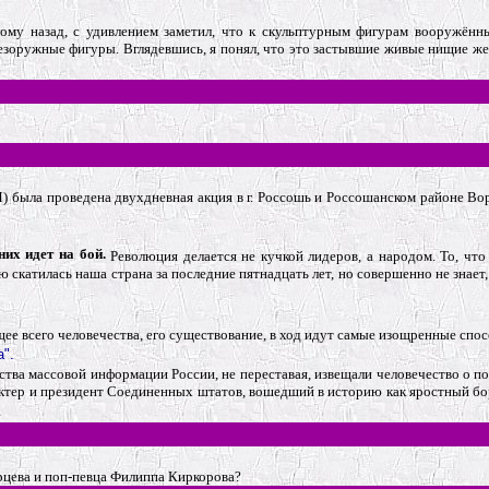
тому назад, с удивлением заметил, что к скульптурным фигурам вооружён
езоружные фигуры. Вглядевшись, я понял, что это застывшие живые нищие 
 была проведена двухдневная акция в г. Россошь и Россошанском районе Во
их идет на бой.
Революция делается не кучкой лидеров, а народом. То, что
 скатилась наша страна за последние пятнадцать лет, но совершенно не знает,
щее всего человечества, его существование, в ход идут самые изощренные спо
".
тва массовой информации России, не переставая, извещали человечество о по
ктер и президент Соединенных штатов, вошедший в историю как яростный б
.
рцева и поп-певца Филиппа Киркорова?