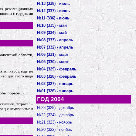
№13 (338) - июль
ных революционных
№12 (337) - июнь
женщины с грудными
№11 (336) - июнь
№10 (335) - май
№09 (334) - май
№08 (333) - апрель
№07 (332) - апрель
№06 (331) - март
ронежской области,
№05 (330) - март
№04 (329) - февраль
 этот народ еще не
 что для этого надо
№03 (328) - февраль
№02 (327) - январь
№01 (326) - январь
собы борьбы.
ГОД 2004
стигшей "утрате" –
№23 (325) - декабрь
орец с коммунизмом
№22 (324) - декабрь
№21 (323) - ноябрь
№20 (322) - ноябрь