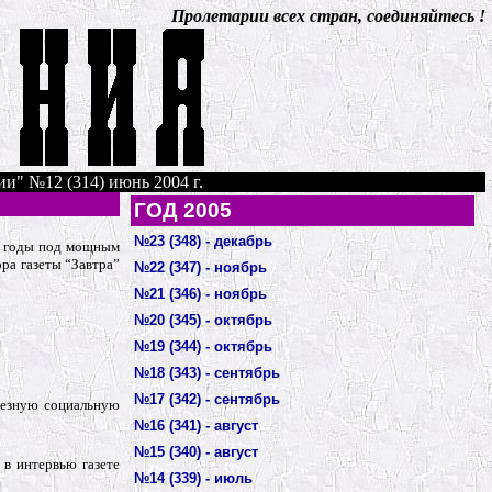
Пролетарии всех стран, соединяйтесь !
ии" №12 (314) июнь 2004 г.
ГОД 2005
№23 (348) - декабрь
ие годы под мощным
ра газеты “Завтра”
№22 (347) - ноябрь
№21 (346) - ноябрь
№20 (345) - октябрь
№19 (344) - октябрь
№18 (343) - сентябрь
№17 (342) - сентябрь
рьезную социальную
№16 (341) - август
№15 (340) - август
 в интервью газете
№14 (339) - июль