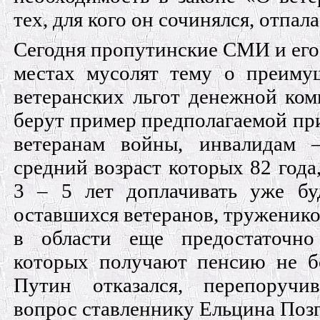
тех, для кого он сочинялся, отпала
Сегодня пропутинские СМИ и его
местах му­солят тему о преиму
ветеранских льгот денеж­ной ко
берут пример предполагаемой пр
ветеранам войны, инвалидам 
средний возраст которых 82 года,
3 – 5 лет доплачивать уже бу
оставшихся ветеранов, труженико
в области еще предостаточн
которых полу­чают пенсию не бо
Путин отказался, перепоручи
вопрос ставленнику Ельцина Позг