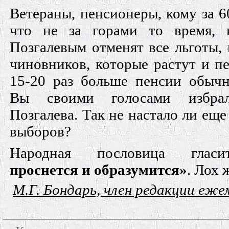
Ветераны, пенсионеры, кому за 6
что не за горами то время, 
Позгалевым отменят все льго­ты, 
чиновников, которые растут и пе
15-20 раз больше пенсии обычн
Вы свои­ми голосами избр
Позгалева. Так не настало ли еще
выборов?
Народная пословица гла
проснется и образумится»
. Лох 
М.Г. Бондарь, член редакции еже