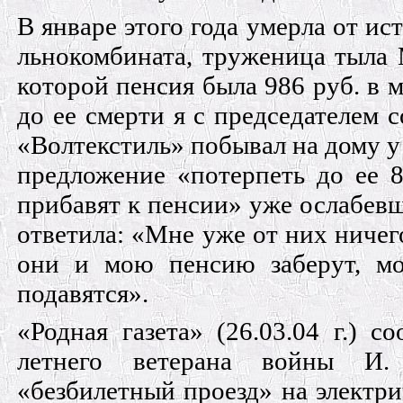
В январе этого года умерла от ис
льноком­бината, труженица тыла
которой пенсия была 986 руб. в м
до ее смерти я с председателем с
«Волтекстиль» побывал на дому у
предложение «потерпеть до ее 8
прибавят к пенсии» уже ослабев­
ответила: «Мне уже от них ничего
они и мою пенсию заберут, м
подавятся».
«Родная газета» (26.03.04 г.) со
летнего вете­рана войны И
«безбилетный проезд» на электри