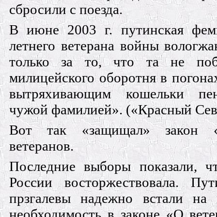
сбросили с поезда.
В июне 2003 г. путинская фем
летнего ветерана войны вологжа
только за то, что та не поб
милицейского оборотня в погона
вытряхивающим кошельки пе
чужой фамилией». («Красный Север
Вот так «защищал» закон «
ветеранов.
Последние выборы показали, ч
России вос­торжествовала. Пу
прзгалевы надежно встали на
необходимость в законе «О вете