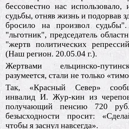
бессовестно нас использовало, 
судьбы, отняв жизнь и подорвав з
бросило на произвол судьбы".
"льготник", пред­седатель област
"жертв политических репрес­си
(Наш регион. 20.05.04 г.).
Жертвами ельцинско-путинс
разумеется, стали не только «тим
Так, «Красный Север» сообщ
инвалид И. Жур-кин из черепов
получающий пенсию 720 руб
безысходности просит: «Сдел
чтобы я заснул навсегда».