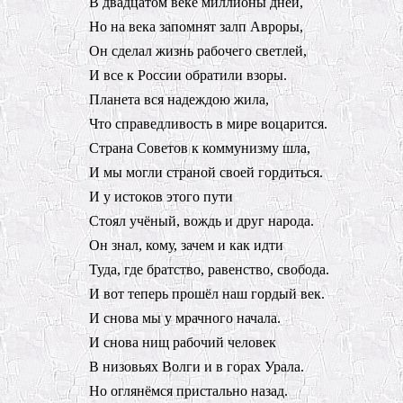
В двадцатом веке миллионы дней,
Но на века запомнят залп Авроры,
Он сделал жизнь рабочего светлей,
И все к России обратили взоры.
Планета вся надеждою жила,
Что справедливость в мире воцарится.
Страна Советов к коммунизму шла,
И мы могли страной своей гордиться.
И у истоков этого пути
Стоял учёный, вождь и друг народа.
Он знал, кому, зачем и как идти
Туда, где братство, равенство, свобода.
И вот теперь прошёл наш гордый век.
И снова мы у мрачного начала.
И снова нищ рабочий человек
В низовьях Волги и в горах Урала.
Но оглянёмся пристально назад.