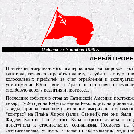
Издаётся с 7 ноября 1990 г.
ЛЕВЫЙ ПРОРЫ
Претензии американского империализма на мировое госп
капитала, готового отравить планету, загубить земную ц
колоссальных прибылей за счет ограбления и эксплуата
уничтожение Югославии и Ирака не остановят стремлени
столбовую дорогу развития и прогресса.
Последние события в странах Латинской Америки подтвержд
января 1959 года на Кубе победила Революция, национализ
заводы, принадлежавшие в основном американским кампан
“контрас” на Плайа Хирон (залив Свиней), где они был
Фиделя Кастро. После этого Куба открыто заявила о со
приступила к строительству социализма. Несмотря на
феноменальных успехов в области образования, медици