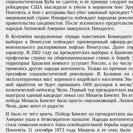
социалистическая Куба не сдается, и ее примеру следуют 
рейнджеры США выследили и убили в неравном бою Эрне
Пиночета, в бою с которыми был убит законный президент 
американской стране Никарагуа побеждает народная рево
правительства сандинистов. После вселенского предательст
народов Латинской Америки замедлился. Ненадолго.
В Колумбии вооруженные отряды повстанцев Команданте 
выборах в Венесуэле побеждает просвещенный офицер-де
монопольного распоряжения нефтью Венесуэлы. Далее п
характер. В 2002 году на президентских выборах в Бразил
профсоюзы страны на общенациональные стачки и борьбу з
территории Бразилия немного уступает России, а по числу
тремились другие народы континента. Только по причине о
триумфом социалистической революции. В Боливии на 
эксплуатируемых масс коренного индейского населения Эво 
мой заработок не будет превышать 1600 долларов в месяц”
политический небосвод Чили. Первый тур президентских вы
выиграла единый кандидат левых сил Мишель Бачелет. Во вт
победа Мишель Бачелет была просто ошеломляющей. Латинск
Чили, даже запел от радости.
И было от чего запеть. Победа Бачелет на президентских в
Америке ушла в безвозвратное прошлое. Народы континента
стала символом нового этапа освободительной борьбы народ
Пиночета 11 сентября 1973 года Мишель и ее отец были 