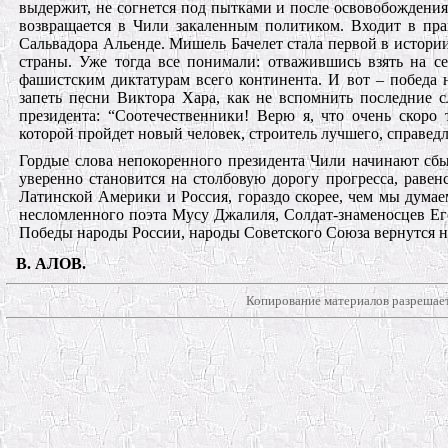
выдержит, не согнется под пытками и после освовобождения
возвращается в Чили закаленным политиком. Входит в пра
Сальвадора Альенде. Мишель Бачелет стала первой в истор
страны. Уже тогда все понимали: отважившись взять на с
фашистским диктатурам всего континента. И вот – победа 
запеть песни Виктора Хара, как не вспомнить последние с
президента: “Соотечественники! Верю я, что очень скоро т
которой пройдет новый человек, строитель лучшего, справед
Гордые слова непокоренного президента Чили начинают сбыв
уверенно становится на столбовую дорогу прогресса, равен
Латинской Америки и Россия, гораздо скорее, чем мы думае
несломленного поэта Мусу Джалиля, Солдат-знаменосцев Ег
Победы народы России, народы Советского Союза вернутся на
В. АЛОВ.
Копирование материалов разрешает