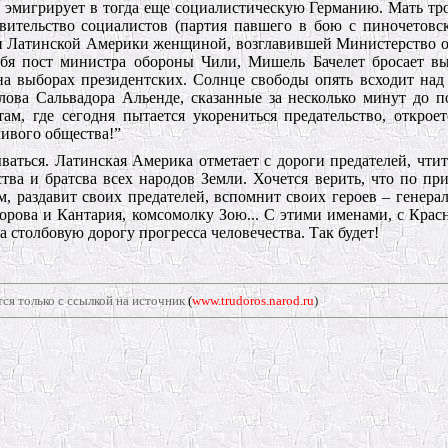
 эмигрирует в тогда еще социалистическую Германию. Мать тро
вительство социалистов (партия павшего в бою с пиночетовс
ии Латинской Америки женщиной, возглавившей Министерство 
ебя пост министра обороны Чили, Мишель Бачелет бросает в
на выборах президентских. Солнце свободы опять всходит над
лова Сальвадора Альенде, сказанные за несколько минут до п
ам, где сегодня пытается укорениться предательство, откроет
ливого общества!”
аться. Латинская Америка отметает с дороги предателей, чтит
ства и братсва всех народов Земли. Хочется верить, что по пр
м, раздавит своих предателей, вспомнит своих героев – генера
орова и Кантария, комсомолку Зою... С этими именами, с Кра
 столбовую дорогу прогресса человечества. Так будет!
ся только с ссылкой на источник
(
www.trudoros.narod.ru
)