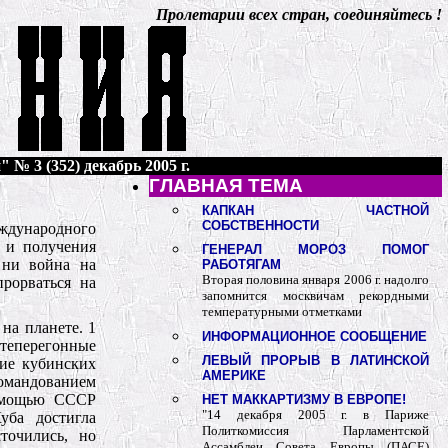
Пролетарии всех стран, соединяйтесь !
 № 3 (352) декабрь 2005 г.
ГЛАВНАЯ ТЕМА
КАПКАН ЧАСТНОЙ
СОБСТВЕННОСТИ
ждународного
а и получения
ГЕНЕРАЛ МОРОЗ ПОМОГ
 ни война на
РАБОТЯГАМ
Вторая половина января 2006 г. надолго
рорваться на
запомнится москвичам рекордными
температурными отметками
на планете. 1
ИНФОРМАЦИОННОЕ СООБЩЕНИЕ
фтеперегонные
ЛЕВЫЙ ПРОРЫВ В ЛАТИНСКОЙ
ие кубинских
АМЕРИКЕ
омандованием
помощью СССР
НЕТ МАККАРТИЗМУ В ЕВРОПЕ!
"14 декабря 2005 г. в Париже
уба достигла
Политкомиссия Парламентской
точились, но
Ассамблеи Совета Европы (ПАСЕ)