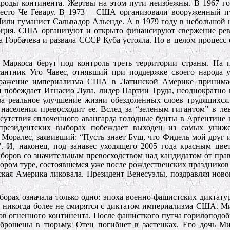
народы континента. Жертвы на этом пути неизбежны. В 1967 г
сто Че Гевару. В 1973 – США организовали вооруженный п
Чили гуманист Сальвадор Альенде. А в 1979 году в небольшой
люция. США организуют и открыто финансируют свержение ре
ва Горбачева и развала СССР Куба устояла. Но в целом процесс
Маркоса берут под контроль треть территории страны. На п
сантник Уго Чавес, отнявший при поддержке своего народа
оражение империализма США в Латинской Америке принима
ии побеждает Игнасио Лула, лидер Партии Труда, неоднократн
а реальное улучшение жизни обездоленных слоев трудящихся
 населения превосходит ее. Вслед за “зеленым гигантом” в л
тсутствия сплоченного авангарда голодные бунты в Аргентине 
президентских выборах побеждает выходец из самых униж
Моралес, заявивший: “Пусть знает Буш, что Фидель мой друг и
. И, наконец, под занавес уходящего 2005 года красным цве
боров со значительным превосходством над кандидатом от пра
ором туре, состоявшемся уже после рождественских праздников 
ая Америка ликовала. Президент Венесуэлы, поздравляя ново
ыборах означала только одно: эпоха военно-фашистских диктату
 никогда более не смирятся с диктатом империализма США. М
ов огненного континента. После фашисткого путча горилоподоб
брошены в тюрьму. Отец погибнет в застенках. Его дочь Ми