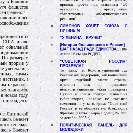
оду в Боливии
приняла проект под названием “Об
утч фашистов
осуждении преступлений
 центрально —
тоталитарных коммунистических
волюционного
режимов”
 освобождения
ЛИМОНОВ ХОЧЕТ СОЮЗА С
ПУТИНЫМ
резидентских
“У ЛЕНИНА – КРУЧЕ!”
 у США право
[История большевизма в России]
ет обвальный
ШАГ НАЗАД РАДИ ЕДИНСТВА
К 100-
о поднимавший
летию IV съезда РСДРП
. По размерам
“СОВЕТСКАЯ РОССИЯ”
евый прорыв у
ПРОЗРЕЛА?
не увенчались
Тот факт, что Конституционный суд
енных, самых
Российской Федерации, как наивысший
 наставник, а
орган судебной власти страны,
том окрасился
отклонит иск о признании
неконституционным указа президента
вых олигархов
Путина о новом порядке назначения
в новом году,
губернаторов, похоже не вызывал
го президента
сомнения ни у кого, кроме “Советской
России” и ее обозревателя Александра
Фролова (статья “Караул сдан”, № 166,
р в Латинской
за декабрь 2005 г).
ишель Бачелет
ного генерала
ПОЛИТИЧЕСКАЯ ПАНЕЛЬ ДЛЯ
шель Бачелет
МОЛОДЕЖИ