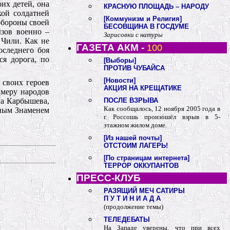
их детей, она
КРАСНУЮ ПЛОЩАДЬ – НАРОДУ
кой солдатней
[Коммунизм и Религия]
обороны своей
БЕСОВЩИНА В ГОСДУМЕ
ызов военно –
Зарисовки с натуры
 Чили. Как не
ГАЗЕТА АКМ -
100
оследнего боя
ся дорога, по
[Выборы]
ПРОТИВ ЧУБАЙСА
[Новости]
 своих героев
АКЦИЯ НА КРЕЩАТИКЕ
имеру народов
ла Карбышева,
ПОСЛЕ ВЗРЫВА
Как сообщалось, 12 ноября 2005 года в
сным Знаменем
г. Россошь произошёл взрыв в 5-
этажном жилом доме.
[Из нашей почты]
ОТСТОИМ ЛАГЕРЬ!
[По страницам интернета]
ТЕРРОР ОККУПАНТОВ
ПРЕСС-КЛУБ
РАЗЯЩИЙ МЕЧ САТИРЫ
П У Т И Н И А Д А
(продолжение темы)
ТЕЛЕДЕБАТЫ
На Западе уверены, что при всех