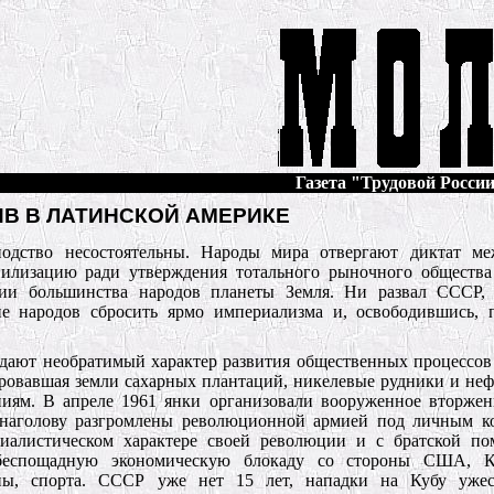
Газета "Трудовой России"
В В ЛАТИНСКОЙ АМЕРИКЕ
одство несостоятельны. Народы мира отвергают диктат ме
ивилизацию ради утверждения тотального рыночного обществ
ции большинства народов планеты Земля. Ни развал СССР,
е народов сбросить ярмо империализма и, освободившись, п
ают необратимый характер развития общественных процессов 
ировавшая земли сахарных плантаций, никелевые рудники и не
иям. В апреле 1961 янки организовали вооруженное вторжен
и наголову разгромлены революционной армией под личным к
циалистическом характере своей революции и с братской 
 беспощадную экономическую блокаду со стороны США, К
ны, спорта. СССР уже нет 15 лет, нападки на Кубу ужес