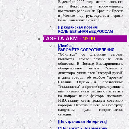
В декабре 2005 года, исполнилось сто
лет Декабрьскому вооружённому
восстанию рабочих на Красной Пресне
в Москве под руководством первых
большевистских Советов.
[Гражданская поэзия]
КОЛЫБЕЛЬНАЯ пЕДРОССАМ
ГАЗЕТА АКМ -
№ 99
[Ликбез]
БАРОМЕТР СОПРОТИВЛЕНИЯ
“Обняться” со Сталиным сегодня
пытаются самые различные силы
общества. В Иосифе Виссарионовиче
обнаруживают черты “сильного”
диктатора, упиваются “твердой рукой”
и даже говорят об особом “проекте”
Сталина. Однако и новоявленные
“сталинисты” и прочие примкнувшие к
ним интеллигенты забывают ответить
на вопрос: какие факторы позволили
И.В.Сталину стать вождем советских
народов? Ответив на него, мы без труда
нащупаем пульс сопротивления
сегодня.
[По страницам Интернета]
[“Подарки” к Новому году]