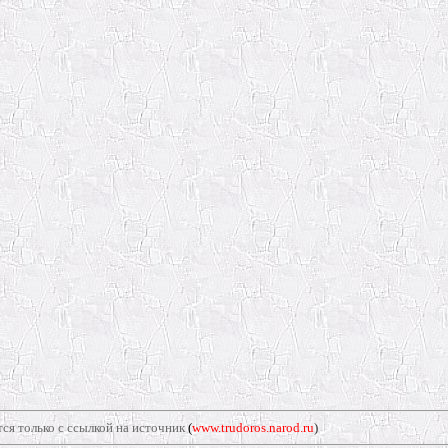
ся только с ссылкой на источник
(
www.trudoros.narod.ru
)