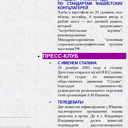
ПО СТАНДАРТАМ ФАШИСТСКИХ
КОНТЦЛАГЕРЕЙ
Хлеба и картофеля по 30 граммов, пол-
яблока, пол-яйца, 9 граммов мясца и
рыбий хвост — вот дневной рацион,
который предписывает
“потребительская корзина”,
рекомендованная
Минздравсоцразвития “основным
социально-демографическим группам
населения РФ.
ПРЕСС-КЛУБ
С ИМЕНЕМ СТАЛИНА
20 декабря 2005 года в столице
Дагестана открылся музей И.В.Сталина.
Музей создан по инициативе
общественного движения “Сталин”,
благодаря подвижничеству
руководителя регионального отделения
этой организации А.М.Пашиева.
ТЕЛЕДЕБАТЫ
Две комиссии зафиксировали у Ющенко
тысячекратное превышение нормы
диоксина в крови. Да и у Владимира
Владимировича десять комиссий
подтвердили двухтысячекратное