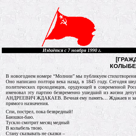
Издаётся с 7 ноября 1990 г.
[ГРАЖ
КОЛЫБЕ
В новогоднем номере “Молнии” мы публикуем стихотворение
Оно написано полтора века назад, в 1845 году. Сегодня шед
политических проходимцев, орудующей в современной Росс
именовал эту партию безвременно ушедший из жизни депу
АНДРЕЕВИЧ ЖДАКАЕВ. Вечная ему память… Ждакаев и завещ
прямого назначения.
Спи, пострел, пока безвредный!
Баюшки-баю.
Тускло смотрит месяц медный
В колыбель твою.
Стану сказывать не сказки –