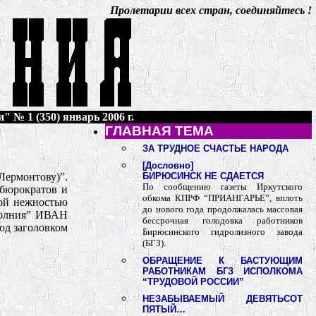
Пролетарии всех стран, соединяйтесь !
" № 1 (350) январь 2006 г.
ГЛАВНАЯ ТЕМА
ЗА ТРУДНОЕ СЧАСТЬЕ НАРОДА
[Дословно]
Лермонтову)”.
БИРЮСИНСК НЕ СДАЕТСЯ
По сообщению газеты Иркутского
 бюрократов и
обкома КПРФ “ПРИАНГАРЬЕ”, вплоть
кой нежностью
до нового года продолжалась массовая
“Молния” ИВАН
бессрочная голодовка работников
од заголовком
Бирюсинского гидролизного завода
(БГЗ).
ОБРАЩЕНИЕ К БАСТУЮЩИМ
РАБОТНИКАМ БГЗ ИСПОЛКОМА
“ТРУДОВОЙ РОССИИ”
НЕЗАБЫВАЕМЫЙ ДЕВЯТЬСОТ
ПЯТЫЙ…