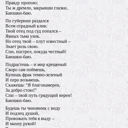
Правду пропою;
Ты ж дремли, закрывши глазки,
Баюшки-баю.
По губернии раздался
Всем отрадный клик:
Твой отец под суд попался –
Явных тьма улик.
Но отец твой – плут известный –
Знает роль свою.
Спи, пострел, покуда честный!
Баюшки-баю.
Подрастешь – и мир крещеный
Скоро сам поймешь,
Купишь фрак темно-зеленый
И перо возьмешь.
Скажешь: “Я благонамерен,
За добро стою!”
Спи – твой путь грядущий верен!
Баюшки-баю.
Будешь ты чиновник с виду
И подлец душой,
Провожать тебя я выду –
И махну рукой!