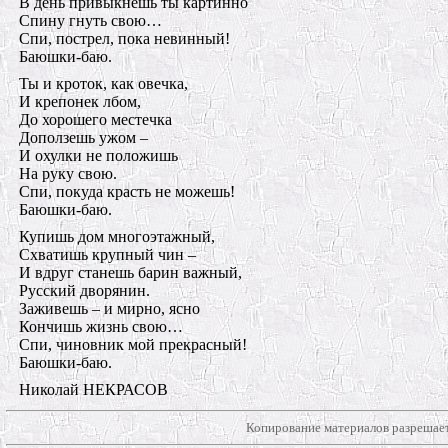
В день привыкнешь ты картинно
Спину гнуть свою…
Спи, пострел, пока невинный!
Баюшки-баю.
Ты и кроток, как овечка,
И крепонек лбом,
До хорошего местечка
Доползешь ужом –
И охулки не положишь
На руку свою.
Спи, покуда красть не можешь!
Баюшки-баю.
Купишь дом многоэтажный,
Схватишь крупный чин –
И вдруг станешь барин важный,
Русский дворянин.
Заживешь – и мирно, ясно
Кончишь жизнь свою…
Спи, чиновник мой прекрасный!
Баюшки-баю.
Николай НЕКРАСОВ
Копирование материалов разрешает