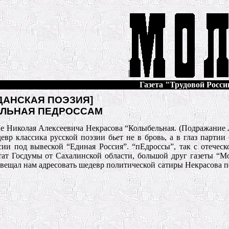
Газета "Трудовой России
ДАНСКАЯ ПОЭЗИЯ]
ЛЬНАЯ ПЕДРОССАМ
 Николая Алексеевича Некрасова “Колыбельная. (Подражание 
евр классика русской поэзии бьет не в бровь, а в глаз партии
ии под вывеской “Единая Россия”. “пЕдроссы”, так с отечес
тат Госдумы от Сахалинской области, большой друг газеты 
ал нам адресовать шедевр политической сатиры Некрасова п