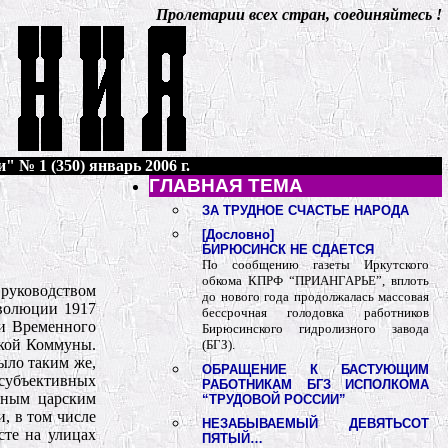
Пролетарии всех стран, соединяйтесь !
" № 1 (350) январь 2006 г.
ГЛАВНАЯ ТЕМА
ЗА ТРУДНОЕ СЧАСТЬЕ НАРОДА
[Дословно]
БИРЮСИНСК НЕ СДАЕТСЯ
По сообщению газеты Иркутского
обкома КПРФ “ПРИАНГАРЬЕ”, вплоть
 руководством
до нового года продолжалась массовая
еволюции 1917
бессрочная голодовка работников
ии Временного
Бирюсинского гидролизного завода
ской Коммуны.
(БГЗ).
ыло таким же,
ОБРАЩЕНИЕ К БАСТУЮЩИМ
 субъективных
РАБОТНИКАМ БГЗ ИСПОЛКОМА
щным царским
“ТРУДОВОЙ РОССИИ”
, в том числе
НЕЗАБЫВАЕМЫЙ ДЕВЯТЬСОТ
сте на улицах
ПЯТЫЙ…