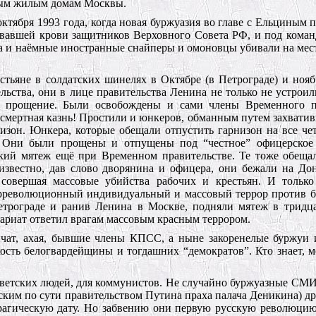
ным жилым домам Москвы.
ктября 1993 года, когда новая буржуазия во главе с Ельциным 
овавшей крови защитников Верховного Совета РФ, и под коман
ка и наёмные иностранные снайперы и омоновцы убивали на мес
стьяне в солдатских шинелях в Октябре (в Петрограде) и нояб
льства, они в лице правительства Ленина не только не устроил
 прощение. Были освобождены и сами члены Временного пр
и смертная казнь! Простили и юнкеров, обманным путем захвати
низон. Юнкера, которые обещали отпустить гарнизон на все че
и. Они были прощены и отпущены под “честное” офицерское 
кий мятеж ещё при Временном правительстве. Те тоже обеща
 известно, дав слово дворянина и офицера, они бежали на До
совершая массовые убийства рабочих и крестьян. И только 
трреволюционный индивидуальный и массовый террор против 
Петрограде и ранив Ленина в Москве, подняли мятеж в тридц
тариат ответил врагам массовым красным террором.
ричат, ахая, бывшие члены КПСС, а ныне закоренелые буржуи
сть белогвардейщины и тогдашних “демократов”. Кто знает, м
советских людей, для коммунистов. Не случайно буржуазные СМ
ским по сути правительством Путина праха палача Деникина) д
рагическую дату. Но забвению они первую русскую революцию