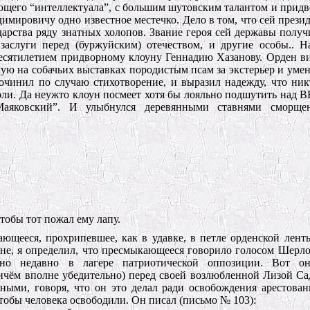
ющего “интеллектуала”, с большим шутовским талантом и прид
мировичу одно известное местечко. Дело в том, что сей презид
дарства ряду знатных холопов. Звание героя сей державы получ
аслуги перед (буржуйским) отечеством, и другие особы.. Н
есятилетием придворному клоуну Геннадию Хазанову. Орден ви
мую на собачьих выставках породистым псам за экстерьер и умен
сочинил по случаю стихотворение, и выразил надежду, что ник
ли. Да неужто клоун посмеет хотя бы лояльно подшутить над В
Маяковский”. И улыбнулся деревянными ставнями сморщ
обы тот пожал ему лапу.
ющееся, прохрипевшее, как в удавке, в петле орденской лен
ране, я определил, что пресмыкающееся говорило голосом Шерло
ьно недавно в лагере патриотической оппозиции. Вот о
ичём вполне убедительно) перед своей возлюбленной Лизой Сад
ными, говоря, что он это делал ради освобождения арестова
тобы человека освободили. Он писал (письмо № 103):