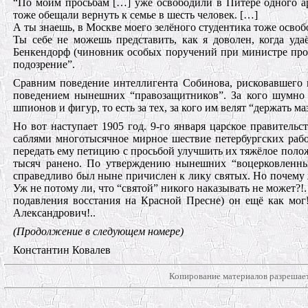
“По моим просьбам […] уже освободили в Питере одного аре
тоже обещали вернуть к семье в шесть человек. […]
А ты знаешь, в Москве моего зелёного студентика тоже освоб
Ты себе не можешь представить, как я доволен, когда уда
Бенкендорф (чиновник особых поручений при министре просв
подозрение”.
Сравним поведение интеллигента Собинова, рисковавшего п
поведением нынешних “правозащитников”. За кого шумно 
шпионов и фигур, то есть за тех, за кого им велят “держать м
Но вот наступает 1905 год. 9-го января царское правительс
саблями многотысячное мирное шествие петербургских рабо
передать ему петицию с просьбой улучшить их тяжёлое поло
тысяч ранено. По утверждению нынешних “воцерковленных
справедливо был ныне причислен к лику святых. Но почему ж
Уж не потому ли, что “святой” никого наказывать не может?!.
подавления восстания на Красной Пресне) он ещё как мог
Александрович!..
(Продолжение в следующем номере)
Константин Ковалев
Копирование материалов разрешает