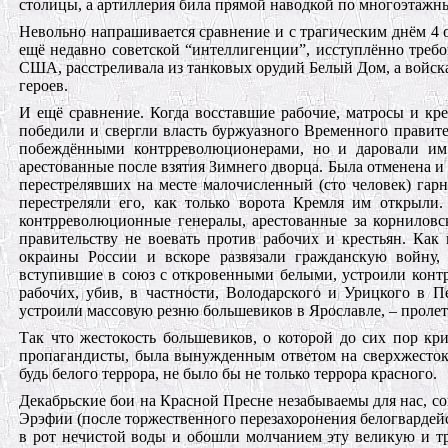
столицы, а артиллерия била прямой наводкой по многоэтаж
Невольно напрашивается сравнение и с трагическим днём 4 о
ещё недавно советской “интеллигенции”, исступлённо треб
США, расстреливала из танковых орудий Белый Дом, а войс
героев.
И ещё сравнение. Когда восставшие рабочие, матросы и кре
победили и свергли власть буржуазного Временного правите
побеждёнными контрреволюционерами, но и даровали им
арестованные после взятия Зимнего дворца. Была отменена 
перестрелявших на месте малочисленный (сто человек) гар
перестреляли его, как только ворота Кремля им открыл
контрреволюционные генералы, арестованные за корниловс
правительству не воевать против рабочих и крестьян. Как
окраины России и вскоре развязали гражданскую войну, 
вступившие в союз с откровенными белыми, устроили кон
рабочих, убив, в частности, Володарского и Урицкого в 
устроили массовую резню большевиков в Ярославле, – проле
Так что жестокость большевиков, о которой до сих пор к
пропагандисты, была вынужденным ответом на сверхжестоко
будь белого террора, не было бы не только террора красного.
Декабрьские бои на Красной Пресне незабываемы для нас, 
Эрэфии (после торжественного перезахоронения белогвардей
в рот нечистой воды и обошли молчанием эту великую и т