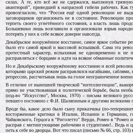
силах. А те, кто всё же не сдержался, выплюнув грязну
авантюрой”, приведшей к напрасной гибели рабочих. Как 
провозгласили, что “Россия ещё одной революции не выд
заговорщиков организовать не в состоянии. Революции про
терпеть своего угнетённого состояния, а власть лишь прод
Большевики лишь возглавили и организовали взрыв народно
потерять у них к себе всякое доверие навсегда.
Декабрьское вооружённое восстание, самое яркое событие 
было его самой яркой и массовой вспышкой. Сама эта рево
протестный характер, вспыхивая не одновременно и не п
расправляться с борцами и идти на всякие обманные политич
Но и Декабрьскому вооружённому восстанию и всей революц
которыми царский режим расправлялся нагайками, саблями, п
репрессии, рассчитывая лишь на голое неограниченное военн
В отличие от нынешней творческой “интеллигенции”, выкор
прямо не участвовавшая в политической борьбе, была нео
(изд-во “Искусство”, Москва, 1970) – письма великого рус
певшего постоянно с Ф.И. Шаляпиным и другими великими пе
Вроде бы, какое дело было сыну приказчика (по-теперешнем
восторженные критики в Италии, Испании и Германии, г
Чайковского, Герцога в “Риголетто” Верди, Ромео в “Ромео 
расправ с митингующими рабочими и студентами!.. Ведь и ца
петь к себе во дворцы. Вот что писал (письмо № 66, стр. 103