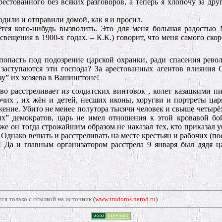
стованного без всяких разговоров, а теперь я хлопочу за друг
одили и отправили домой, как я и просил.
ётся кого-нибудь вызволить. Это для меня большая радостью
ещения в 1900-х годах. – К.К.) говорит, что меня самого скор
опасть под подозрение царской охранки, ради спасения рево
заступаются эти господа? За арестованных агентов влияния
азу” их хозяева в Вашингтоне!
тво расстреливает из солдатских винтовок , колет казацкими п
чих , их жён и детей, несших иконы, хоругви и портреты ца
жение. Убито не менее полутора тысячи человек и свыше четырё
” демократов, царь не имел отношения к этой кровавой бой
е он тогда строжайшим образом не наказал тех, кто приказал у
 Однако вешать и расстреливать на месте крестьян и рабочих (п
! Да и главным организатором расстрела 9 января был дядя 
ся только с ссылкой на источник
(
www.trudoros.narod.ru
)