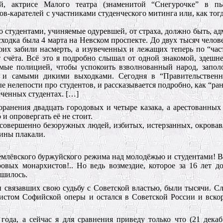
, актрисе Малого театра (знаменитой “Снегурочке” в пье
ов-карателей с участниками студенческого митинга или, как тог
о студентами, учиняемые одуревшей, от страха, должно быть, а
сходка была 4 марта на Невском проспекте. До двух тысяч челов
роих забили насмерть, а изувеченных и лежащих теперь по “ча
т счёта. Всё это я подробно слышал от одной знакомой, здешн
емые полицией, чтобы успокоить взволнованный народ, запо
к и самыми дикими выходками. Сегодня в “Правительственн
 нелепости про студентов, и рассказывается подробно, как “ра
еченных студентах. […]
оранения двадцать городовых и четыре казака, а арестованных
и опровергать её не стоит.
 совершенно безоружных людей, избитых, истерзанных, окровав
щины плакали.
ремлёвского буржуйского режима над молодёжью и студентами! 
вых монархистов!.. Но ведь возмездие, которое за 16 лет д
ршилось.
 связавших свою судьбу с Советской властью, были тысячи. Сле
листом Софийской оперы и остался в Советской России и вско
а, а сейчас я для сравнения приведу только что (21 декаб