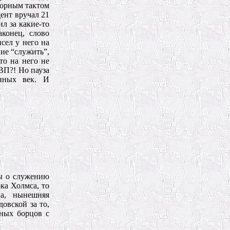
ворным тактом
ент вручал 21
ил за какие-то
аконец, слово
сел у него на
ие “служить”,
то на него не
ВП?! Но пауза
енных век. И
ты о служению
ка Холмса, то
на, нынешняя
овской за то,
нных борцов с