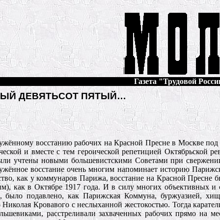
Газета "Трудовой России
ЫЙ ДЕВЯТЬСОТ ПЯТЫЙ…
оружённому восстанию рабочих на Красной Пресне в Москве под
ческой и вместе с тем героической репетицией Октябрьской р
 были учтены новыми большевистскими Советами при свержен
вооружённое восстание очень многим напоминает историю Париж
ьство, как у коммунаров Парижа, восстание на Красной Пресне б
ким), как в Октябре 1917 года. И в силу многих объективных и
е, было подавлено, как Парижская Коммуна, буржуазией, хи
Николая Кровавого с неслыханной жестокостью. Тогда каратели
ольшевиками, расстреливали захваченных рабочих прямо на ме