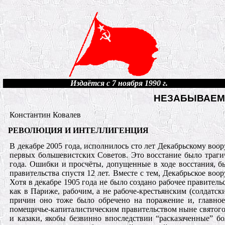
Издаётся с 7 ноября 1990 г.
НЕЗАБЫВАЕМ
Константин Ковалев
РЕВОЛЮЦИЯ И ИНТЕЛЛИГЕНЦИЯ
В декабре 2005 года, исполнилось сто лет Декабрьскому во
первых большевистских Советов. Это восстание было траги
года. Ошибки и просчёты, допущенные в ходе восстания,
правительства спустя 12 лет. Вместе с тем, Декабрьское 
Хотя в декабре 1905 года не было создано рабочее правител
как в Париже, рабочим, а не рабоче-крестьянским (солдатс
причин оно тоже было обречено на поражение и, главно
помещичье-капиталистическим правительством ныне святого 
и казаки, якобы безвинно впоследствии “расказаченные” б