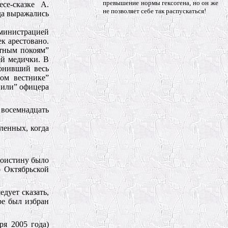
превышение нормы гексогена, но он же
се-сказке А.
не позволяет себе так распускаться!
да выражались
дминистрацией
ек арестовано.
стным покоям”
ей медички. В
лонивший весь
ом вестнике”
нили” офицера
 восемнадцать
ленных, когда
Воистину было
о Октябрьской
дует сказать,
ре был избран
ря 2005 года)