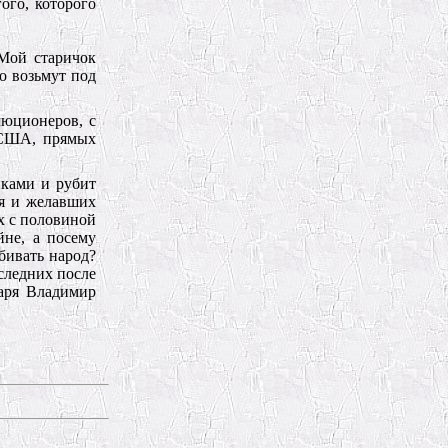
ого, которого
 Мой старичок
о возьмут под
люционеров, с
 США, прямых
иками и рубит
ря и желавших
х с половиной
не, а посему
бивать народ?
оследних после
царя Владимир