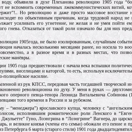
ю воду, объявили в духе Плеханова революцию 1905 года “б
тут не вспомнить современных лжекоммунистических витий, к
ержит”!.. Но революцию и даже просто массовое восстание 
исходят по объективным причинам, когда трудовой народ не 
олжает усиливать его угнетение, не желая и не умея пойти ем
го гнева. Отказаться от такой роли означало бы для них пред
революции 1905года, не было изолированным, случайным событ
люция началась несколькими месяцами ранее, но носила то во
овсеместно, а в разное время и в разных местах, что позв
еские манёвры.
ии 1905 года предшествовали с начала века вспышки политичес
улями, виселицами и каторгой, то есть, используя исключитель
о-полицейское насилие.
мленной из рук КПСС, передовая часть тогдашней творческой и
быкновенно революционна по духу. У меня в руках — двухтом
ского оперного певца-тенора Леонида Витальевича Собинова (18
вцами того времени в России и за рубежом.
у – “менеджера”) ярославского купца, человеку с “ангельским
олосом, исполнявшим романтические роли Ленского в “Евге
и Джульетте” Гуно, Лоэнгрина в “Лоэнгрине” Вагнера, до царск
рь, и великие князья (члены его семьи) обожали его пение и п
) из Петербурга 6 марта (старого стиля) 1901 года двадцатидевят