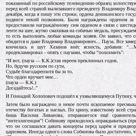
показанный по российскому телевидению образец холопству
перед всей страной вылизавшего президенту Владимиру Влади
декабря, когда я пишу эти строки, ордена деникинского госу
подвиги некий полковник. Были награждены орденом за з
предоставили награждённому сим орденом в связи с шестид
ленте на шее, жутко смахивая на собачью медаль, присуждае
то есть выполнять любые команды хозяев. Он заявил, что 
обидится и даже Владимир Владимирович… Пауза. Все замер
кончилась и шут Хазанов внёс ясность, добавив: “…
продекламировал – опять с паузами, чтобы “похохмить”:
“И вот, (пауза — К.К.)став евреем преклонных годов,
Но, будучи русским по сути,
Судьбе благодаренхотя бы за то,
Что орден вручает мне…
(пауза — К.К.)
Догадайтесь!..”
И Геннадий Холопович подошёл к ухмыляющемуся Путину, чт
Затем было награждено и некое почти ископаемое пресмыка
отечеству богатых и наглых. По хрипу, известному всей ст
бишь Василия Ливанова, отиравшегося ещё сравнител
“интеллигенция”! Собинову приходилось оправдываться (пр
что он соглашался давать концерты перед царём и придвор
царизмом. Иногда одного слова Собинова было достаточно, ч