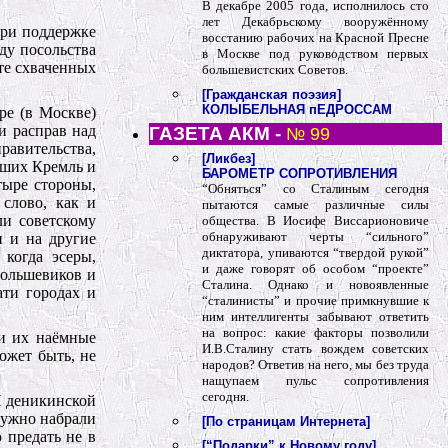
В декабре 2005 года, исполнилось сто
лет Декабрьскому вооружённому
при поддержке
восстанию рабочих на Красной Пресне
ду посольства
в Москве под руководством первых
те схваченных
большевистских Советов.
[Гражданская поэзия]
КОЛЫБЕЛЬНАЯ пЕДРОССАМ
ре (в Москве)
и расправ над
ГАЗЕТА АКМ -
№ 99
авительства,
[Ликбез]
вших Кремль и
БАРОМЕТР СОПРОТИВЛЕНИЯ
тыре стороны,
“Обняться” со Сталиным сегодня
слово, как и
пытаются самые различные силы
ли советскому
общества. В Иосифе Виссарионовиче
обнаруживают черты “сильного”
н и на другие
диктатора, упиваются “твердой рукой”
когда эсеры,
и даже говорят об особом “проекте”
большевиков и
Сталина. Однако и новоявленные
ати городах и
“сталинисты” и прочие примкнувшие к
ним интеллигенты забывают ответить
на вопрос: какие факторы позволили
 и их наёмные
И.В.Сталину стать вождем советских
ожет быть, не
народов? Ответив на него, мы без труда
нащупаем пульс сопротивления
сегодня.
И деникинской
ружно набрали
[По страницам Интернета]
 предать не в
[“Подарки” к Новому году]