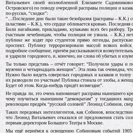
Витальевич своей возлюбленной Елизавете Садовниковой
Островского) по поводу очередной расправы полиции и казак
по-русски, “сходки”:
“…Последние дни были такие безобразия (расправы – К.К.) с
(властями – К.К.), что сердце обливается кровью. Последняя 
Били нагайками, прикладами, кулаками всех без разбору. Т
(частным лечебницам, чтобы полиция не узнала. – К.К.) не
публике же ходят про студентов прямо легенды, распуска
проспект. Публику терроризировали массой всяких войс
подробное сообщение, причём рассказываются возмутительные
и ударили городового, и, конечно, ни слова об убитых и изув
Ты только представь – отчёт говорит: “Получили удары и п
мужчин и четырнадцать женщин”. Эта ложь так очевидна, что 
Нужно было видеть озверелых городовых и казаков и толпу
их разводили по участкам! Публика стонала от злобы, а жен
Будет об этом. Когда-нибудь придёт возмездие”.
Не правда ли, это очень напоминает расправы нынешнего к
чему поучиться нынешним “демократам” у тогдашних махро
революции предрёк “русский соловей” Леонид Собинов, све
Таких передовых интеллигентов, как Собинов, впоследствии
что Леонид Витальевич отказался от предложения стать со
первым директором Большого Театра в Москве.
Мы ещё вернёмся к освещению Собиновым событий 1905 год