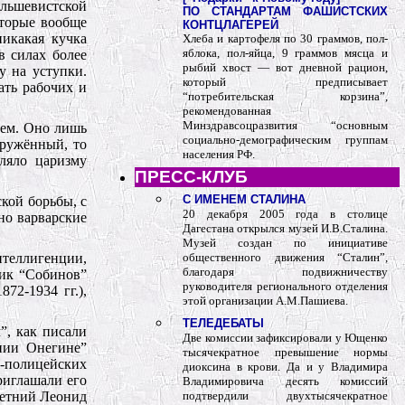
ольшевистской
ПО СТАНДАРТАМ ФАШИСТСКИХ
оторые вообще
КОНТЦЛАГЕРЕЙ
никакая кучка
Хлеба и картофеля по 30 граммов, пол-
яблока, пол-яйца, 9 граммов мясца и
в силах более
рыбий хвост — вот дневной рацион,
у на уступки.
который предписывает
ать рабочих и
“потребительская корзина”,
рекомендованная
Минздравсоцразвития “основным
ием. Оно лишь
социально-демографическим группам
оружённый, то
населения РФ.
оляло царизму
ПРЕСС-КЛУБ
С ИМЕНЕМ СТАЛИНА
кой борьбы, с
20 декабря 2005 года в столице
но варварские
Дагестана открылся музей И.В.Сталина.
Музей создан по инициативе
нтеллигенции,
общественного движения “Сталин”,
благодаря подвижничеству
ник “Собинов”
руководителя регионального отделения
72-1934 гг.),
этой организации А.М.Пашиева.
ТЕЛЕДЕБАТЫ
”, как писали
Две комиссии зафиксировали у Ющенко
нии Онегине”
тысячекратное превышение нормы
о-полицейских
диоксина в крови. Да и у Владимира
риглашали его
Владимировича десять комиссий
илетний Леонид
подтвердили двухтысячекратное