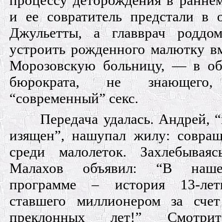
процессу деторождения в раннем
и ее совратитель предстали в 
Джульетты, а главврач роддо
устроить рожденного малютку вм
Морозовскую больницу, — в об
бюрократа, не знающего
“современный” секс.
Передача удалась. Андрей, 
изящен”, нашупал жилу: совращ
среди малолеток. Захлебывая
Малахов объявил: “В наш
программе – история 13-летн
ставшего миллионером за сче
преклонных лет!” Смотри