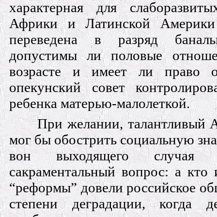
характерная для слаборазвит
Африки и Латинской Америки
переведена в разряд банал
допустимы ли половые отноше
возрасте и имеет ли право о
опекунский совет контролиров
ребенка матерью-малолеткой.
При желании, талантливый 
мог бы обострить социальную зна
вон выходящего случая 
сакраментальный вопрос: а кто 
“реформы” довели российское об
степени деградации, когда д