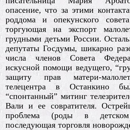
писательница Мария Арбато
опасение, что за этими контакт
роддома и опекунского совет
торгующая на экспорт малол
грудными детьми России. Осталь
депутаты Госдумы, шикарно раз
числа членов Совета Федер
искусной помощи ведущего, “гру
защиту прав матери-малол
телецентра в Останкино бы
“спонтанный” митинг телезрител
Вали и ее совратителя. Острей
проблема (роды в детско
последующая торговля новорожд