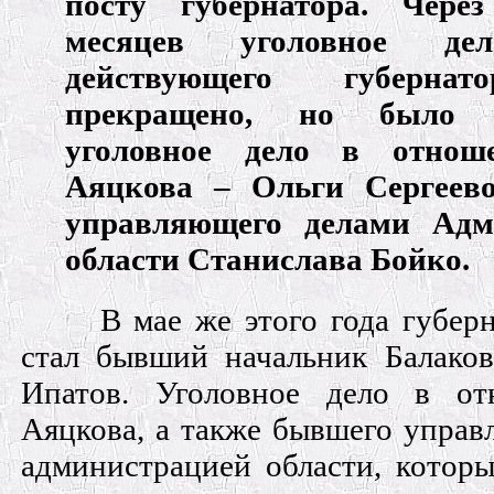
посту губернатора. Через
месяцев уголовное де
действующего губерна
прекращено, но было в
уголовное дело в отно
Аяцкова – Ольги Сергеево
управляющего делами Адм
области Станислава Бойко.
В мае же этого года губер
стал бывший начальник Балако
Ипатов. Уголовное дело в о
Аяцкова, а также бывшего управ
администрацией области, которы