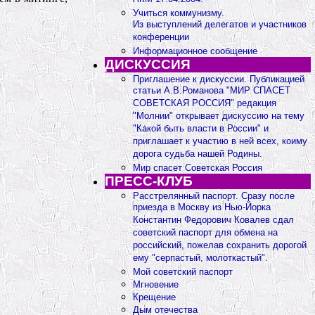
Учиться коммунизму.
Из выступлений делегатов и участников
конференции
Информационное сообщение
ДИСКУССИЯ
Приглашение к дискуссии. Публикацией
статьи А.В.Романова "МИР СПАСЕТ
СОВЕТСКАЯ РОССИЯ" редакция
"Молнии" открывает дискуссию на тему
"Какой быть власти в России" и
приглашает к участию в ней всех, коиму
дорога судьба нашей Родины.
Мир спасет Советская Россия
ПРЕСС-КЛУБ
Расстрелянный паспорт. Сразу после
приезда в Москву из Нью-Йорка
Константин Федорович Ковалев сдал
советский паспорт для обмена на
российский, пожелав сохранить дорогой
ему "серпастый, молоткастый".
Мой советский паспорт
Мгновение
Крещение
Дым отечества