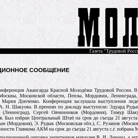
Газета "Трудовой Росси
ЦИОННОЕ СООБЩЕНИЕ
 Конференция Авангарда Красной Молодёжи Трудовой России. 
 Москвы, Московской области, Пензы, Мордовии, Ленинграда
Мария Донченко. Конференция заслушала выступления лиде
. А. Н. Шакуова. В прениях по докладу выступили: Эдуард Руды
а (Ленинград), Сергей Овчинников (Мордовия), Тимур Шаку
. Был избран Центральный Штаб на срок до съезда 21 августа 
н (Мордовия), Э. Рудык (Московская обл.), С. Рузанов (Московс
ости Главкома АКМ на срок до съезда 21 августа с.г. избрана 
радиционной цепочке защитников мавзолея В. И. Ленина, а зат