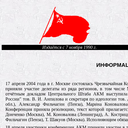
Издаётся с 7 ноября 1990 г.
ИНФОРМА
17 апреля 2004 года в г. Москве состоялась Чрезвычайная
приняли участие делегаты из ряда регионов, в том числе
отчётным докладом Центрального Штаба АКМ выступила 
России" тов. В. И. Анпилова и секретаря по идеологии тов
обл.), Александр Фильчагин (Пенза), Марина Коновалов
Конференция приняла резолюцию, текст которой прилагается
Донченко (Москва), М. Коновалова (Ленинград), А. Кострицы
Фильчагин (Пенза), Т. Шакуов (Москва). Исполняющим обязанн
18 апреля участники конференции АКМ приняли участие в т