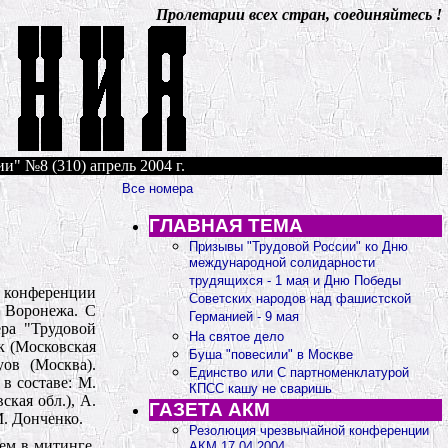
Пролетарии всех стран, соединяйтесь !
и" №8 (310) апрель 2004 г.
Все номера
ГЛАВНАЯ ТЕМА
Призывы "Трудовой России" ко Дню
международной солидарности
трудящихся - 1 мая и Дню Победы
В конференции
Советских народов над фашистской
, Воронежа. С
Германией - 9 мая
ра "Трудовой
На святое дело
к (Московская
Буша "повесили" в Москве
ов (Москва).
Единство или С партноменклатурой
в составе: М.
КПСС кашу не сваришь
кая обл.), А.
ГАЗЕТА АКМ
М. Донченко.
Резолюция чрезвычайной конференции
ем в митинге,
АКМ 17.04.2004.