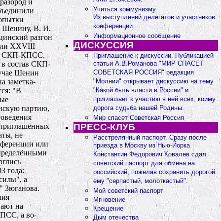
Учиться коммунизму.
Из выступлений делегатов и участников
конференции
Информационное сообщение
ДИСКУССИЯ
Приглашение к дискуссии. Публикацией
статьи А.В.Романова "МИР СПАСЕТ
СОВЕТСКАЯ РОССИЯ" редакция
"Молнии" открывает дискуссию на тему
"Какой быть власти в России" и
приглашает к участию в ней всех, коиму
дорога судьба нашей Родины.
Мир спасет Советская Россия
ПРЕСС-КЛУБ
Расстрелянный паспорт. Сразу после
приезда в Москву из Нью-Йорка
Константин Федорович Ковалев сдал
советский паспорт для обмена на
российский, пожелав сохранить дорогой
ему "серпастый, молоткастый".
Мой советский паспорт
Мгновение
Крещение
Дым отечества