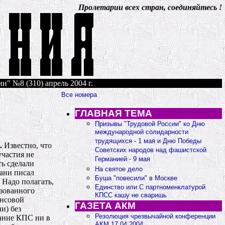
Пролетарии всех стран, соединяйтесь !
и" №8 (310) апрель 2004 г.
Все номера
ГЛАВНАЯ ТЕМА
Призывы "Трудовой России" ко Дню
международной солидарности
трудящихся - 1 мая и Дню Победы
.
Известно, что КПСС в марте 1993 года на XXIX съезде была преобразована в СКП-КПСС. Ни Зюганов, ни Купцов и К° в работе этого съезда участия не принимали, но, как пишет Авалиани в статье "О XXIX съезде КПСС", своих же "сподвижников" на съезд направили, и они опять сделали попытку изъять из названия партии слово "коммунистическая" и восстановить не просто партию, а "Союз партий". Когда Авалиани писал упомянутую статью, он находился в "Коммунистической партии Союза" (КПС", которую создал и которой руководил О. Шенин. Надо полагать, по этой причине Авалиани не упомянул в составе "сподвижников" О. С. Шенина, а ведь именно он стал руководителем преобразованного СКП-КПСС. Позже, когда между Зюгановым и Шениным начались трения (вероятно, по поводу оппортунизма Зюганова и финансовой поддержки Совета СКП-КПСС), Шенин и его сподвижники создали ещё одну российскую компартию КПС (России и Белоруссии) без фактического участия Компартии Белоруссии. Естественно, руководителем КПС стал О. Шенин. Оба эти преобразования и создание КПС ни в коей мере не улучшили положения в ликвидации коммунистической "многопартийности" в России, а, наоборот, усугубили этот разброд и шатание. Действительно, в СКП-КПСС входили четыре коммунистические партии - это КПРФ, РКРП-РПК, КПС. РКРП-РПК объединили партии Тюлькина и Крючкова. Теперь в КПСС из российских партий вошла только КПС. В. И. Анпилов не раз предпринимал попытки объединения коммунистов России. Неоднократно он обращался к руководителям компартий с этим вопросом. Обращаясь к О. С. Шенину, В. И. Анпилов прямо предлагал ему, как одному из секретарей ЦК КПСС, возглавить объединение компартий, ссылаясь на то, что ельцинский разгон КПСС был признан судом незаконным, а с должности секретаря ЦК КПСС де-факто О. С. Шенина никто не снимал. В преддверии XXVIII съезда СКП-КПСС партия "Коммунисты трудовой России" обратилась в Совет СКП-КПСС с просьбой принять партию в состав СКП-КПСС. Заместитель Шенина Николаев ответил официальным отказом с весьма странным обоснованием, что на данном съезде принятие в состав СКП-КПСС российских компартий не планируется (!!!). Однако на съезде в состав была принята чисто российская КПС. В данном случае Шенин поступил как дважды хозяин-барин. В газете "Гласность" №2 (300) за февраль 2004 г., подписанной в печать 11 февраля, помещена заметка-объявление, озаглавленная "Навстречу XXXIII съезду КПСС" за подписью О. Шенина, Председателя СКП-КПСС. В ней говорится: "В последнее время, особенно после размежевания с национал-меньшевизмом, в Совет СКП-КПСС поступают всё более настойчивые предложения о необходимости слияния всех подлинно коммунистических сил на территории СССР в единую марксистско-ленинскую партию, которая имела бы общие и обязательные для всех Программу и Устав…" В заметке-объявлении не указаны ни время, ни место проведения съезда то ли КПСС, то ли СКП-КПСС, а через две недели состоялся и сам съезд. Как вытекает из приведённого, состоялся съезд приглашённых и лично желанных для О. С. Шенина. Исходя из заметки-объявления, совершенно очевидно, что на съезде присутствовали делегаты, не уполномоченные своими партиями и другими организациями коммунистического толка. Ведь невозможно провести съезды, конференции или собрания, где успели бы ознакомиться с повесткой дня съезда, обсудить предлагаемые Программу и Устав, избрать делегатов с определёнными полномочиями. И на всё это было отведено от нескольких дней до максимум двух недель. На съезде и Программа, и Устав подверглись существенной переделке. Это говорит о спешной и непродуманной подготовке их проектов. Впрочем, так же было и в марте 1993 года: коммунисты собирались на съезд КПСС с целью возобновить её деятельность и сплотить именно "подлинно коммунистические силы", а оказались в СКП, да ещё им пришлось драться за коммунистический союз, а не за "Союз партий", как предлагали "сподвижники" Зюганова. Сторонники О. С. Шенина утверждали и при преобразовании КПСС в СКП-КПСС, и сейчас, что всё это делается для объединения коммунистов, но на деле это выглядит крайне странно, если не сказать более чем. Как на выдающееся достижение съезда, указывают на объединение в КПСС аж 15 партий бывших союзных республик. Во-первых, они все или большинство из них входили в СКП-КПСС, а во-вторых, можно подумать, что восстановление СССР начнётся в какой-либо республике, а Россия просто присоединится, и раздробленность коммунистического движения в России - дело десятое. В связи с такой, мягко говоря, странностью с "объединительной" деятельностью, возникает желание взглянуть на убеждения и действия Олега Семёновича поглубже. В газете "Правда" №172 (26255) от 21 июня 1990 года помещён отчёт о заседании Учредительного съезда КП РСФСР. Как явствует из отчёта, Горбачёв своей демагогической болтовнёй предотвратил намерения делегатов съезда послать своих представителей на Съезд народных депутатов РСФСР с целью воспрепятствовать провозглашению декрета о суверенитете России. Горбачёв "успокоил" съезд: "Там и товарищ Ельцин находится, руководит". Заранее, чтобы снять с себя ответственность за развал СССР, Горбачёв заявил: "Об этом я вас информирую, чтобы товарищи не подозревали Генерального секретаря ЦК КПСС в каких-то "шатаниях", "болтаниях" и так далее". Однако почти все делегаты съезда критиковали ЦК КПСС. Так, первый секретарь Краснодарского крайкома КПСС И. К. Полозков заявил: "Шквал ударов по партии идёт планомерно и по нарастающей - сначала по кадрам, теперь выдвигается идея отобрать и поделить её собственность… Всё это вместе взятое, подчеркнул он, не что иное, как организованные действия по развалу КПСС изнутри…" Далее Полозков говорит: "В потере веры многих советских людей в способность партии вывести страну из тяжёлого состояния является кризис не КПСС, а прежде всего её руководящих органов". Секретарь парткома колхоза имени Дзержинского Кировской области Л. Н. Ищук выразила озабоченность тружеников в связи с правительственной концепцией перехода к рыночной экономике. Первый секретарь Якутского обкома КПСС Ю. Н. Прокофьев заявил: "Прежде всего - к перестройке подошли без теоретического предвидения. Отсюда всяческие шатания и крайности, вплоть до отрицания социалистических ценностей". Водитель "Магаданавтотранса" Ю. П. Копылов потребовал рассмотреть на XXVIII съезде КПСС персональную ответственность каждого члена Политбюро за то, что общество и партия доведены до катастрофы. Член Военного совета - начальник Политического управления Войск противовоздушной обороны Н. М. Бойко выступил за сохранение политорганов в Советской Армии. Он подчеркнул, что воинов Вооружённых Сил серьёзно беспокоит насаждаемый в стране антиармейский синдром. Аппаратчик Шебекинского химического завода Н. В. Ефременко: "Сегодня страна и партия оказались в трудной политической и экономической ситуации, обостряется она и тем, что возникшие различные и правые, и левые силы не только критикуют прошлое и выдают щедрые посулы на будущее, но и стремятся посеять недоверие народа к социалистическому образу жизни…, а Коммунистическую партию, открывшую дорогу к демократическим процессам, спихнуть под забор истории". И. о. доцента Горьковского сельскохозяйственного института А. Н. Мальцев заявил совершенно определённо и, как мы теперь знаем, дальновидно: "Перестройка, к сожалению, до сих пор шла в буржуазно-демократическом направлении". Здесь приведены краткие выдержки из опубликованных в газетном отчёте выступлений делегатов съезда, но и из них видна озабоченность людей, ясно ощущающих угрозу развала партии и сползания страны на капиталистический путь развития. Только трёх человек не тревожит возникшая ситуация. Это, естественно, М. Горбачёв, Е. Лигачёв и Первый секретарь Крфсноярского крайкома КПСС О. Шенин. Последний напомнил о письме В. И. Ленина XII съезду РКП - продумать ряд перемен в политическом строе. Он заметил, что этот совет не утратил актуальности. Мы не знаем, краснеют ли уши у Олега Семёновича теперь при воспоминании об этой его подлости. Он же прекрасно знал, что в письме Ленина речь шла об укреплении ЦК большим количеством рабочих для предотвращения именно всевластия горбачёвых, а не о разгроме партии и не внедрении рыночных отношений с целью поворота к буржуазно-демократическому строю. Никто из делегатов не взял под защиту Горбачёва, но Шенин "подчеркнул, что подчас вместо товарищеской критики, в том числе в адрес Генерального секретаря, звучат шумливо-оскорбительные, безответственные обвинения. Но личное опасение авторов таких высказываний - это ещё не опасения страны, народа и партии". Что это - слепота партийного работника столь высокого ранга или расчёт на благосклонность начальства - карьеризм? Как мы уже знаем, это не осталось без внимания Горбачёва, Олег Семёнович вскоре уже работал в ЦК. Вот ещё одна странность в поведении Шенина. Несколько лет тому назад Олег Семёнович посетил Тулу и выступил в аудитории Тульского политехнического института (теперь университет) перед учёными социалистическо
Советских народов над фашистской
Германией - 9 мая
На святое дело
Буша "повесили" в Москве
Единство или С партноменклатурой
КПСС кашу не сваришь
ГАЗЕТА АКМ
Резолюция чрезвычайной конференции
АКМ 17.04.2004.