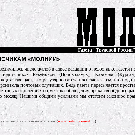
Газета "Трудовой России" 
ИСЧИКАМ «МОЛНИИ»
величилось число жалоб в адрес редакции о недоставке газеты п
дписчиков Ревуновой (Волоколамск), Казакова (Курган
кция извещает, что регулярно газета посылается тем, кто подп
роизвола почтовых служащих. Ведь газета пересылается прост
в почтовых отделениях на местах соблюдения права свободного р
 в месяц.
Нашими общими усилиями мы отстоим законное прав
ся только с ссылкой на источник
(
www.trudoros.narod.ru
)