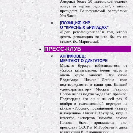
Америки более 50 миллионов человек
живут за чертой бедности", - заявил
президент Венесуэльской республики
Уго Чавес.
[ПОЗИЦИЯ] КИР
О "КРАСНЫХ БРИГАДАХ"
«Долг революционера в том, чтобы
делать революцию во что бы то ни
стало». (К. Маригелла).
ПРЕСС-КЛУБ
АНПИЛОВЕЦ:
МЕЧТАЮТ О ДИКТАТОРЕ
Мелкого буржуа, взбесившегося от
ужасов капитализма, очень часто и
очень круто заносит. Эти слова
Владимира Ильича Ленина ярко
подтверждаются в наши дни. Бывший
«демократизатор» Москвы Гавриил
Попов не раз подтверждал это правило.
Подтвердил его он и на сей раз, 9
ноября в телевизионной передаче на
канале «Россия», посвященной «взлету
и падению» Никиты Хрущева, куда в
качестве экспертов, помимо самого
Попова были приглашены экс-
президент СССР и М.Горбачев и даже
вездесущий В. Жириновский.