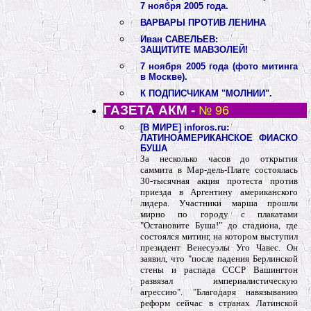
7 ноября 2005 года.
ВАРВАРЫ ПРОТИВ ЛЕНИНА
Иван САВЕЛЬЕВ:
ЗАЩИТИТЕ МАВЗОЛЕЙ!
7 ноября 2005 года (фото митинга
в Москве).
К ПОДПИСЧИКАМ "МОЛНИИ".
ГАЗЕТА АКМ -
№ 96
[В МИРЕ] inforos.ru:
ЛАТИНОАМЕРИКАНСКОЕ ФИАСКО
БУША
За несколько часов до открытия
саммита в Мар-дель-Плате состоялась
30-тысячная акция протеста против
приезда в Аргентину американского
лидера. Участники марша прошли
мирно по городу с плакатами
"Остановите Буша!" до стадиона, где
состоялся митинг, на котором выступил
президент Венесуэлы Уго Чавес. Он
заявил, что "после падения Берлинской
стены и распада СССР Вашингтон
развязал империалистическую
агрессию". "Благодаря навязыванию
реформ сейчас в странах Латинской