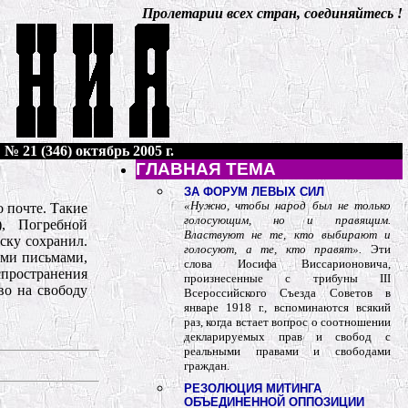
Пролетарии всех стран, соединяйтесь !
№ 21 (346) октябрь 2005 г.
ГЛАВНАЯ ТЕМА
ЗА ФОРУМ ЛЕВЫХ СИЛ
«Нужно, чтобы народ был не только
о почте. Такие
голосующим, но и правящим.
), Погребной
Властвуют не те, кто выбирают и
иску сохранил.
голосуют, а те, кто правят».
Эти
ыми письмами,
слова Иосифа Виссарионовича,
аспространения
произнесенные с трибуны III
о на свободу
Всероссийского Съезда Советов в
январе 1918 г., вспоминаются всякий
раз, когда встает вопрос о соотношении
декларируемых прав и свобод с
реальными правами и свободами
граждан.
РЕЗОЛЮЦИЯ МИТИНГА
ОБЪЕДИНЕННОЙ ОППОЗИЦИИ