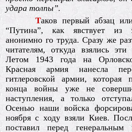
удара толпы”.
Т
аков первый абзац ил
“Путина”, как явствует из з
анонимно го труда. Сразу же ра
читателям, откуда взялись эти 
Летом 1943 года на Орловско
Красная армия нанесла пер
гитлеровской армии, которая 
конца войны уже не соверш
наступления, а только отступал
Осенью наши войска форсиров
ноября с ходу взяли Киев. Посл
поставил перед генеральным 