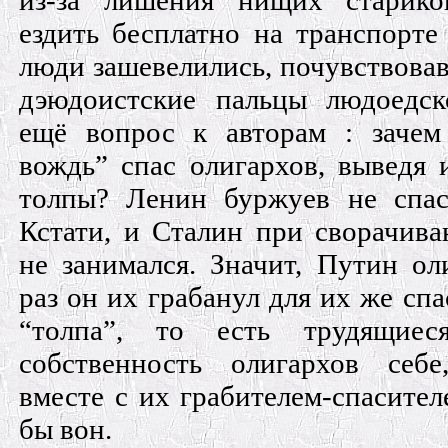
из-за лишения нищих старико
ездить бесплатно на транспорте
люди зашевелились, почувствовав 
дэюдоистские пальцы людоедс
ещё вопрос к авторам : заче
вождь” спас олигархов, выведя 
толпы? Ленин буржуев не спас
Кстати, и Сталин при сворачив
не занимался. Значит, Путин ол
раз он их грабанул для их же спа
“толпа”, то есть трудящие
собственность олигархов себ
вместе с их грабителем-спасите
бы вон.