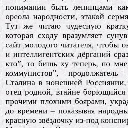
понимании быть ленинцами ка
ореола народности, этакой сер
Тут же читаю чудесную кратк
которая сходу вразумляет сунув
сайт молодого читателя, чтобы о
и интеллигентских дёрганий сраз
кто”, то бишь ху теперь, по мн
коммунистов”, продолжатель 
Сталина в нонешней Россиянии, 
отец родной, втайне борющийся 
прочими плохими боярами, укра
до времени – показывая народн
красную звёздочку из-под консп