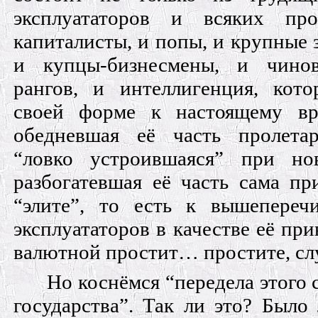
эксплуататоров и всяких пр
капиталисты, и попы, и крупные 
и купцы-бизнесмены, и чинов
рангов, и интеллигенция, кот
своей форме к настоящему вр
обедневшая её часть пролетар
“ловко устроившаяся” при н
разбогатевшая её часть сама пр
“элите”, то есть к вышепереч
эксплуататоров в качестве её пр
валютной простит… простите, сл
Но коснёмся “передела этого 
государства”. Так ли это? Было