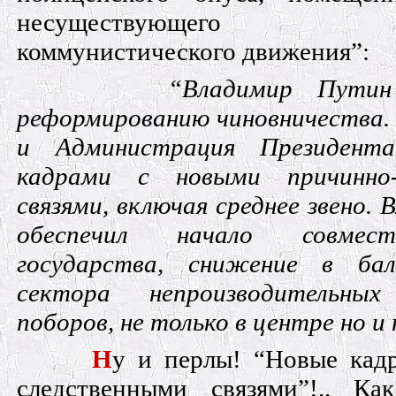
несуществующего “
коммунистического движения”:
“Владимир Путин
реформированию чиновничества.
и Администрация Президента
кадрами с новыми причинно-
связями, включая среднее звено.
обеспечил начало совмес
государства, снижение в бал
сектора непроизводительны
поборов, не только в центре но и
Н
у и перлы! “Новые кад
следственными связями”!.. Ка