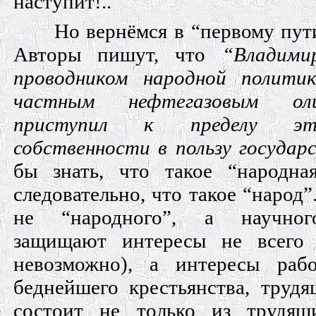
наступит!..
Но вернёмся в “первому пут
Авторы пишут, что
“Владими
проводником народной полити
частным нефтегазовым ол
приступил к пределу эт
собственности в пользу государ
бы знать, что такое “народна
следовательно, что такое “народ”
не “народного”, а научног
защищают интересы не всего 
невозможно), а интересы раб
беднейшего крестьянства, трудя
состоит не только из трудящ