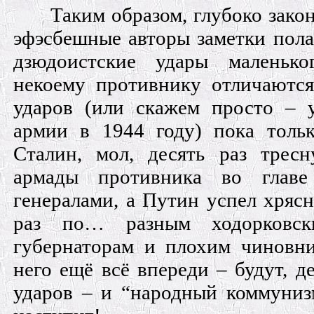
Таким образом, глубоко зак
эфэсбешные авторы заметки пола
дзюдоистские удары маленьк
некоему противнику отличаются
ударов (или скажем просто – 
армии в 1944 году) пока тольк
Сталин, мол, десять раз трес
армады противника во глав
генералами, а Путин успел хрясн
раз по… разным ходорковск
губернаторам и плохим чиновни
него ещё всё впереди – будут, де
ударов – и “народный коммуниз