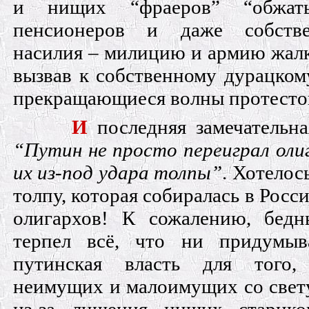
и нищих “фраеров” “обжа
пенсионеров и даже собств
насилия – милицию и армию жалк
вызвав к собственному дурацком
прекращающиеся волны протест
И
последняя замечательна
“Путин не просто переиграл олиг
их из-под удара толпы”
. Хотелос
толпу, которая собиралась в Росс
олигархов! К сожалению, бед
терпел всё, что ни придумыв
путинская власть для того
неимущих и малоимущих со свету