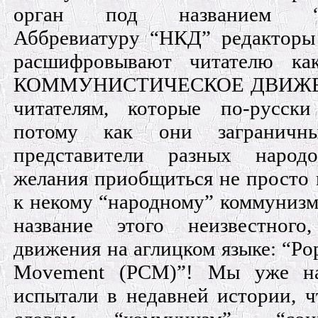
орган под названием “Н
Аббревиатуру “НКД” редакторы
расшифровывают читателю к
КОММУНИСТИЧЕСКОЕ ДВИЖЕН
читателям, которые по-русск
потому как они заграничны
представители разных наро
желания приобщиться не просто 
к некому “народному” коммунизму
название этого неизвестного
движения на аглицком языке: “Po
Мovement (PCM)”! Мы уже н
испытали в недавней истории, ч