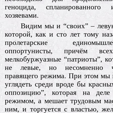
геноцида, спланированного
хозяевами.
Видим мы и “своих” – леву
которой, как и сто лет тому на
пролетарские единомыш
оппортунисты, причём вс
мелкобуржуазные “патриоты”, ко
не левые, но несомненно ч
правящего режима. При этом мы 
углядеть среди вроде бы красны
оппозицию”, которая на деле
режимом, а мешает трудовым мас
ним, и торгуется с властью, же