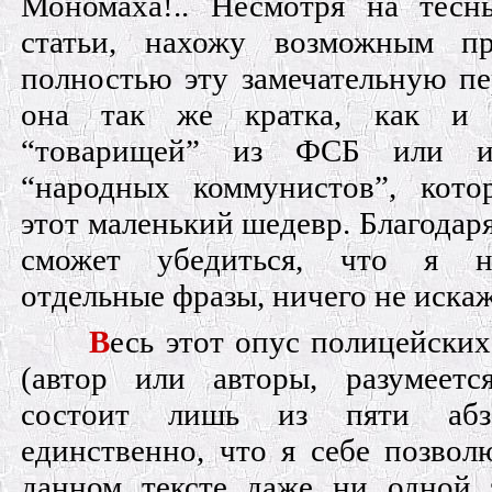
Мономаха!.. Несмотря на тес
статьи, нахожу возможным п
полностью эту замечательную пе
она так же кратка, как и 
“товарищей” из ФСБ или и
“народных коммунистов”, кото
этот маленький шедевр. Благодаря
сможет убедиться, что я н
отдельные фразы, ничего не иска
В
есь этот опус полицейски
(автор или авторы, разумеетс
состоит лишь из пяти абза
единственно, что я себе позвол
данном тексте даже ни одной з