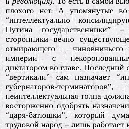
и революция)
. То есть в самой в
плохого нет. А упомянутые во
“интеллектуально консилидир
Путина государственники” 
сторонники вечно существующе
отмирающего чиновничьего 
империи с некоронованны
диктатором во главе. Последний 
“вертикали” сам назначает “ин
губернаторов-термин
неинтеллектуальная толпа должн
восторженно одобрять назначени
“царя-батюшки”, который дум
трудовой народ – лишь работает н