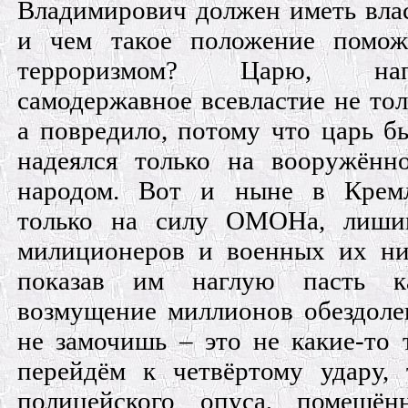
Владимирович должен иметь влас
и чем такое положение помож
терроризмом? Царю, на
самодержавное всевластие не тол
а повредило, потому что царь б
надеялся только на вооружённ
народом. Вот и ныне в Кремл
только на силу ОМОНа, лишив
милиционеров и военных их ни
показав им наглую пасть к
возмущение миллионов обездоле
не замочишь – это не какие-то 
перейдём к четвёртому удару, 
полицейского опуса, помещён