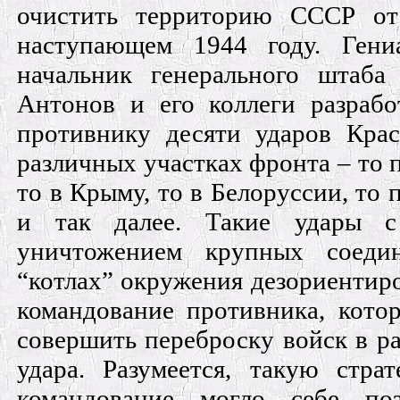
очистить территорию СССР от
наступающем 1944 году. Гени
начальник генерального штаба
Антонов и его коллеги разрабо
противнику десяти ударов Кра
различных участках фронта – то 
то в Крыму, то в Белоруссии, то
и так далее. Такие удары 
уничтожением крупных соеди
“котлах” окружения дезориентир
командование противника, котор
совершить переброску войск в р
удара. Разумеется, такую страт
командование могло себе поз