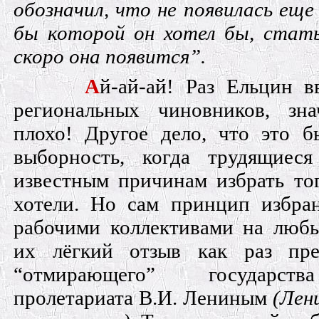
обозначил, что не появилась еще
бы которой он хотел бы, стат
скоро она появится”.
А
й-ай-ай! Раз Ельцин в
региональных чиновников, зн
плохо! Другое дело, что это б
выборность, когда трудящиес
известным причинам избрать тог
хотели. Но сам принцип избра
рабочими коллективами на люб
их лёгкий отзыв как раз пре
“отмирающего” государст
пролетариата В.И. Лениным
(Лен