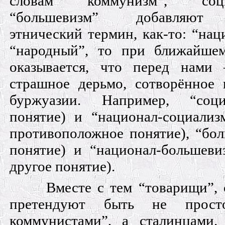
словам “коммунизм”, “со
“большевизм” добавляют 
этнический термин, как-то: “на
“народный”, то при ближайше
оказывается, что перед нами 
страшное дерьмо, сотворённое
буржуазии. Например, “соц
понятие) и “национал-социализ
противоположное понятие), “бол
понятие) и “национал-большеви
другое понятие).
Вместе с тем “товарищи”, 
претендуют быть не прост
коммунистами”, а сталинцами