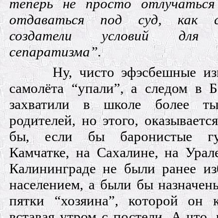
теперь не просто отлучаться
отдаваться под суд, как с
создатели условий для р
сепаратизма”.
Ну, чисто эфэсбешные и
самолёта “упали”, а следом в Б
захватили в школе более т
родителей, но этого, оказываетс
бы, если бы баронистые гу
Камчатке, на Сахалине, на Урал
Калининграде не были ранее и
населением, а были бы назначен
пятки “хозяина”, которой он к
вставая утром с постели. А что, 