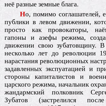
неё разные земные блага.
Н
о, помимо соглашателей, 
публики в левом движении, кот
просто как провокаторы, наё
гапоны и азефы режима, созд
движении свою зубатовщину. В 
несколько лет до революции 19
нарастания революционных настр
задавленных экспуатацией и пр
стороны капиталистов и военн
царского режима, начальник охра
жандармский полковник Серг
Зубатов (застрелился посл