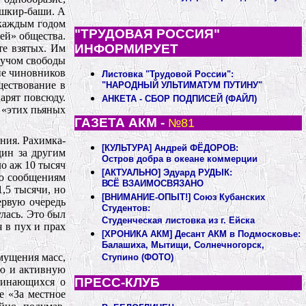
ашкир-баши. А
 каждым годом
"ТРУДОВАЯ РОССИЯ"
ией» общества.
ИНФОРМИРУЕТ
те взятых. Им
 лучом свободы
ие чиновников
Листовка "Трудовой России":
ществование в
"НАРОДНЫЙ УЛЬТИМАТУМ ПУТИНУ"
арят повсюду.
АНКЕТА - СБОР ПОДПИСЕЙ
(ФАЙЛ)
т «этих пьяных
ГАЗЕТА АКМ -
№81
ния. Рахимка-
[КУЛЬТУРА] Андрей ФЁДОРОВ:
дин за другим
Остров добра в океане коммерции
о аж 10 тысяч
[АКТУАЛЬНО] Эдуард РУДЫК:
 по сообщениям
ВСЁ ВЗАИМОСВЯЗАНО
1,5 тысячи, но
[ВНИМАНИЕ-ОПЫТ!] Союз Кубанских
ервую очередь
Студентов:
лась. Это был
Студенческая листовка из г. Ейска
 в пух и прах
[ХРОНИКА АКМ] Десант АКМ в Подмосковье:
Балашиха, Мытищи, Солнечногорск,
мущения масс,
Ступино (ФОТО)
ую и активную
ПРЕСС-КЛУБ
пинающихся о
е «За местное