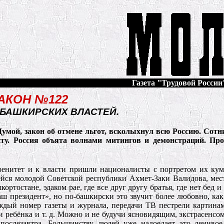
Газета "Трудовой России"
АКОН №122
 БАШКИРСКИХ ВЛАСТЕЙ.
умой, закон об отмене льгот, всколыхнул всю Россию. Сотн
ту. Россия объята волнами митингов и демонстраций. Про
еренитет и к власти пришли националисты с портретом их ку
ейся молодой Советской республики Ахмет-Заки Валидова, м
остане, эдаком рае, где все друг другу братья, где нет бед и 
наш президент», но по-башкирски это звучит более любовно, ка
ждый номер газеты и журнала, передачи ТВ пестрели картина
и ребёнка и т. д. Можно и не будучи ясновидящим, экстрасенсом
 послезавтра. Большинству людей уже надоедает это ленивое