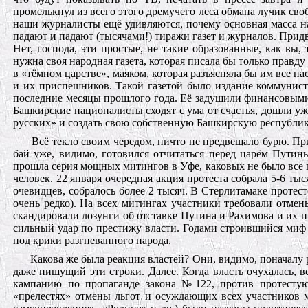
промелькнул из всего этого дремучего леса обмана лучик св
наши журналисты ещё удивляются, почему основная масса н
падают и падают (тысячами!) тиражи газет и журналов. Придв
Нет, господа, эти простые, не такие образованные, как вы,
нужна своя народная газета, которая писала бы только правду
в «тёмном царстве», маяком, которая разъясняла бы им все
и их приспешников. Такой газетой было издание коммунист
последние месяцы прошлого года. Её задушили финансовыми,
Башкирские националисты сходят с ума от счастья, дошли уже
русских» и создать свою собственную Башкирскую республик
Всё текло своим чередом, ничто не предвещало бурю. Пр
бай уже, видимо, готовился отчитаться перед царём Путин
прошла серия мощных митингов в Уфе, каковых не было все п
человек. 22 января очередная акция протеста собрала 5-6 тыс
очевидцев, собралось более 2 тысяч. В Стерлитамаке протест
очень редко). На всех митингах участники требовали отме
скандировали лозунги об отставке Путина и Рахимова и их п
сильный удар по престижу власти. Годами строившийся миф 
под крики разгневанного народа.
Какова же была реакция властей? Они, видимо, поначалу 
даже пишущий эти строки. Далее. Когда власть очухалась,
кампанию по пропаганде закона №122, против протестую
«прелестях» отмены льгот и осуждающих всех участников