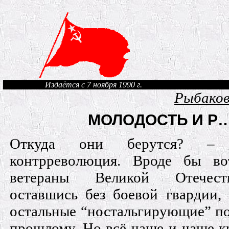
Издаётся с 7 ноября 1990 г.
Рыбаков
МОЛОДОСТЬ И Р
Откуда они берутся? – У
контрреволюция. Вроде бы во
ветераны Великой Отечест
оставшись без боевой гвардии,
остальные “ностальгирующие” п
прошлому. Но всё чаще и чаще к