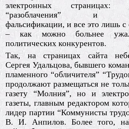
электронных страницах: н
“разоблачения” и не
фальсификации, и все это лишь с
– как можно больнее ужал
политических конкурентов.
Так, на страницах сайта небе
Сергея Удальцова, бывшего ком
пламенного “обличителя” “Трудо
продолжают размещаться не толь
газету “Молния”, но и электр
газеты, главным редактором кото
лидер партии “Коммунисты труд
В. И. Анпилов. Более того, н