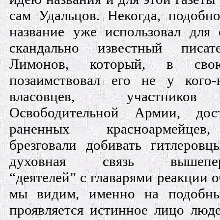
сам Удальцов. Некогда, подобн
название уже использовал для 
скандально известный писат
Лимонов, который, в свою
позаимствовал его не у кого-
власовцев, участников
Освободительной Армии, дос
раненных красноармейцев
брезговали добивать гитлеровц
духовная связь вышепере
“деятелей” с главарями реакции о
мы видим, именно на подобн
проявляется истинное лицо люд