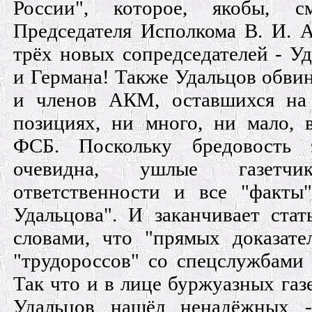
России", которое, якобы, 
Председателя Исполкома В. И. 
трёх новых сопредседателей - У
и Германа! Также Удальцов обвин
и членов АКМ, оставшихся на
позициях, ни много, ни мало, 
ФСБ. Поскольку бредовость 
очевидна, ушлые газетч
ответственности и все "факты
Удальцова". И заканчивает ста
словами, что "прямых доказате
"трудороссов" со спецслужбами 
Так что и в лице буржуазных газ
Удальцов нашёл ненадёжных -