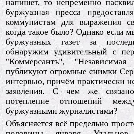
напишет, то непременно паскви
буржуазная пресса предоставл
коммунистам для выражения с
когда такое было? Однако если м
буржуазных газет за после
обнаружим удивительный с перв
"Коммерсантъ", "Независимая 
публикуют огромные снимки Серг
интервью, причём практически н
заявления. С чем же связано
потепление отношений меж
буржуазными журналистами?
Объясняется всё предельно прост
половины января Удальцо