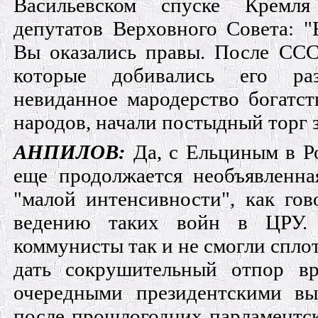
Васильевском спуске Кремл
депутатов Верховного Совета: "
Вы оказались правы. После ССС
которые добивались его раз
невиданное мародерство богатст
народов, начали постыдный торг 
АНПИЛОВ:
Да, с Ельциным в Ро
еще продолжается необъявленна
"малой интенсивности", как гов
ведению таких войн в ЦРУ.
коммунисты так и не смогли спло
дать сокрушительный отпор вр
очередными президентскими вы
после прошлогодних парламентск