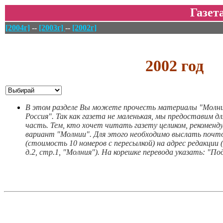
Газе
[2004г]
--
[2003г]
--
[2002г]
2002 год
В этом разделе Вы можете прочесть материалы "Молни
Россия". Так как газета не маленькая, мы предоставим 
часть. Тем, кто хочет читать газету целиком, рекомен
вариант "Молнии". Для этого необходимо выслать почто
(стоимость 10 номеров с пересылкой) на адрес редакции (1
д.2, стр.1, "Молния"). На корешке перевода указать: "По