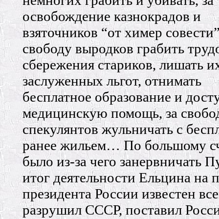
немногих грабить и убивать, за
освобождение казнокрадов и
взяточников “от химер совести”
свободу выродков грабить труд
сбережения стариков, лишать и
заслуженных льгот, отнимать
бесплатное образование и дос
медицинскую помощь, за свобо
спекулянтов жульничать с бесп
ранее жильем… По большому с
было из-за чего занервничать П
итог деятельности Ельцина на 
президента России известен вс
разрушил СССР, поставил Росс