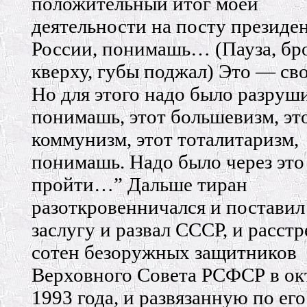
положительный итог моей
деятельности на посту президе
России, понимашь… (Пауза, бр
кверху, губы поджал) Это — св
Но для этого надо было разруши
понимашь, этот большевизм, эт
коммунизм, этот тоталитаризм,
понимашь. Надо было через это
пройти…” Дальше тиран
разоткровенничался и поставил 
заслугу и развал СССР, и расстр
сотен безоружных защитников
Верховного Совета РСФСР в ок
1993 года, и развязанную по его