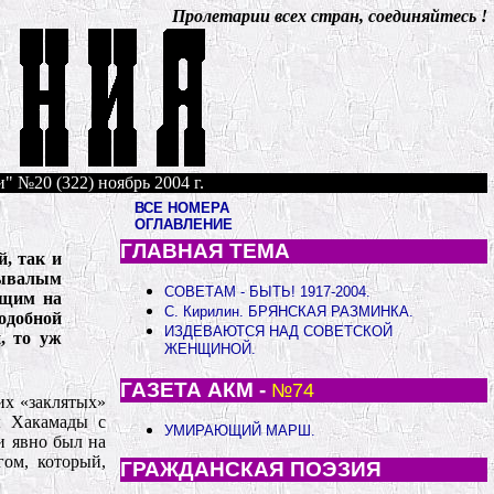
Пролетарии всех стран, соединяйтесь !
" №20 (322) ноябрь 2004 г.
ВСЕ НОМЕРА
ОГЛАВЛЕНИЕ
ГЛАВНАЯ ТЕМА
, так и
бывалым
СОВЕТАМ - БЫТЬ! 1917-2004.
ющим на
С. Кирилин. БРЯНСКАЯ РАЗМИНКА.
одобной
ИЗДЕВАЮТСЯ НАД СОВЕТСКОЙ
, то уж
ЖЕНЩИНОЙ.
ГАЗЕТА АКМ -
№74
их «заклятых»
ы Хакамады с
УМИРАЮЩИЙ МАРШ.
и явно был на
гом, который,
ГРАЖДАНСКАЯ ПОЭЗИЯ