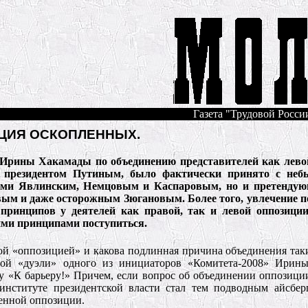
Газета "Трудовой России
ЦИЯ ОСКОПЛЕННЫХ.
 Ирины Хакамады по объединению представителей как левой
с президентом Путиным, было фактически принято с не
тами Явлинским, Немцовым и Каспаровым, но и претенду
ым и даже осторожным Зюгановым. Более того, увлечение п
принципов у деятелей как правой, так и левой оппозиции
ими принципами поступиться.
ой «оппозицией» и какова подлинная причина объединения так
ной «дуэли» одного из инициаторов «Комитета-2008» Ирин
 «К барьеру!» Причем, если вопрос об объединении оппозици
институте президентской власти стал тем подводным айсбер
ленной оппозиции.