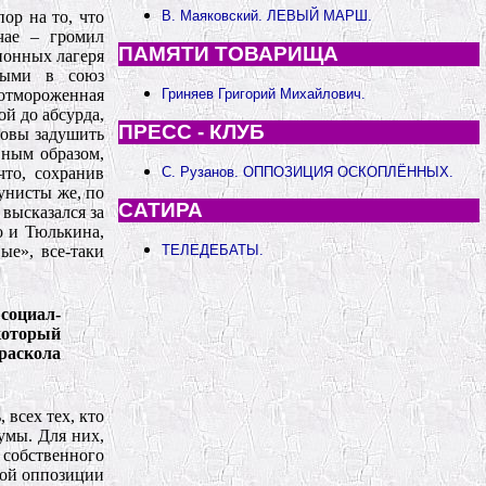
ор на то, что
В. Маяковский. ЛЕВЫЙ МАРШ.
чае – громил
ПАМЯТИ ТОВАРИЩА
ионных лагеря
емыми в союз
 отмороженная
Гриняев Григорий Михайлович.
ой до абсурда,
ПРЕСС - КЛУБ
товы задушить
вным образом,
что, сохранив
С. Рузанов. ОППОЗИЦИЯ ОСКОПЛЁННЫХ.
унисты же, по
САТИРА
высказался за
о и Тюлькина,
ые», все-таки
ТЕЛЕДЕБАТЫ.
социал-
который
 раскола
всех тех, кто
умы. Для них,
 собственного
ной оппозиции