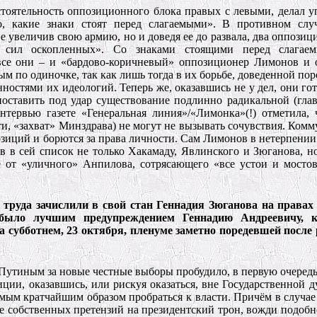
оятельность оппозиционного блока правых с левыми, делал уп
о, какие знаки стоят перед слагаемыми». В противном слу
 увеличив свою армию, но и доведя ее до развала, два оппозиц
е сил оскопленных». Со знаками стоящими перед слага
 все они – и «бардово-коричневый» оппозиционер Лимонов и
 по одиночке, так как лишь тогда в их борьбе, доведенной пор
ностями их идеологий. Теперь же, оказавшись не у дел, они го
 поставить под удар существование подлинно радикальной (гла
тервью газете «Генеральная линия»/«Лимонка»(!) отметила, 
ти, «захват» Минздрава) не могут не вызывать сочувствия. Комм
зиций и борются за права личности. Сам Лимонов в нетерпении 
в в сей список не только Хакамаду, Явлинского и Зюганова, н
е от «уличного» Анпилова, сотрясающего «все устои и мостов
труда зачислили в свой стан Геннадия Зюганова на правах 
е было лучшим предупреждением Геннадию Андреевичу, 
а субботнем, 23 октября, пленуме заметно поредевшей после
Путиным за новые честные выборы пробудило, в первую очередь, 
иции, оказавшись, или рискуя оказаться, вне Государственной д
мым кратчайшим образом пробраться к власти. Причём в случае
е собственных претензий на президентский трон, вожди подоб