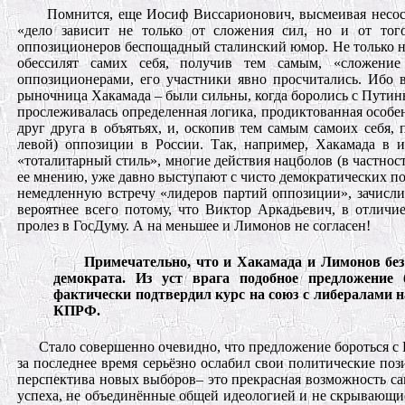
Помнится, еще Иосиф Виссарионович, высмеивая несост
«дело зависит не только от сложения сил, но и от тог
оппозиционеров беспощадный сталинский юмор. Не только не
обессилят самих себя, получив тем самым, «сложени
оппозиционерами, его участники явно просчитались. Ибо
рыночница Хакамада – были сильны, когда боролись с Путиным
прослеживалась определенная логика, продиктованная особен
друг друга в объятьях, и, оскопив тем самым самоих себя,
левой) оппозиции в России. Так, например, Хакамада в ин
«тоталитарный стиль», многие действия нацболов (в частнос
ее мнению, уже давно выступают с чисто демократических по
немедленную встречу «лидеров партий оппозиции», зачисли
вероятнее всего потому, что Виктор Аркадьевич, в отличи
пролез в ГосДуму. А на меньшее и Лимонов не согласен!
Примечательно, что и Хакамада и Лимонов без 
демократа. Из уст врага подобное предложени
фактически подтвердил курс на союз с либералами н
КПРФ.
Стало совершенно очевидно, что предложение бороться с 
за последнее время серьёзно ослабил свои политические поз
перспектива новых выборов– это прекрасная возможность са
успеха, не объединённые общей идеологией и не скрывающи