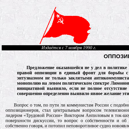
Издаётся с 7 ноября 1990 г.
ОППОЗИ
Предложение оказавшейся не у дел в политике
правой оппозиции в единый фронт для борьбы 
энтузиазмом не только заклятыми антикоммунис
монополию на левом политическом спектре Лимонов
инициативой выявило, если не полное отсутствие 
совершенно определенно выявило явное желание эт
Вопрос о том, по пути ли коммунистам России с подобн
оппозиционеров, стал центральным вопросом телевизион
лидером «Трудовой России» Виктором Анпиловым в ток-шоу
поверхности дискуссии, то вопрос о собственности и об 
собственно говоря, и потопил неповоротливое судно новояв