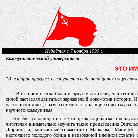
Издаётся с 7 ноября 1990 г.
Коммунистический университет
ЭТО ИМ
"В истории прогресс выступает в виде отрицания существую
В истории всегда были и будут мыслители, чей гений 
силой заставляя двигаться заржавелый локомотив истории. И
часто происходит, сразу за ними наступающие годы смуты. 5
научного коммунизма.
Энгельс говорил, что с тех пор, как социализм стал наукой
читателям внимательно изучить такие произведения Энгельс
Дюринг” и, написанный совместно с Марксом, “Манифест 
настоящего молодого бойца в неизбежной идейной схватке 