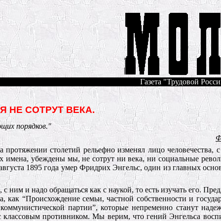
Газета "Трудовой России
Я НЕ СОТРУТ ВЕКА.
щих порядков."
Ф
на протяжении столетий рельефно изменял лицо человечества, 
х имена, убеждены мы, не сотрут ни века, ни социальные револ
 августа 1895 года умер Фридрих Энгельс, один из главных осн
, с ним и надо обращаться как с наукой, то есть изучать его. Пр
а, как “Происхождение семьи, частной собственности и государ
коммунистической партии”, которые непременно станут наде
с классовым противником. Мы верим, что гений Энгельса восп