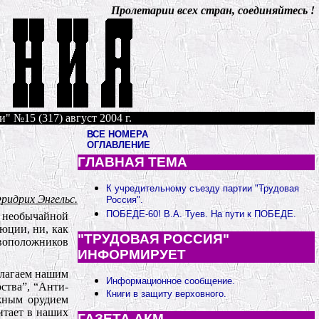
Пролетарии всех стран, соединяйтесь !
" №15 (317) август 2004 г.
ВСЕ НОМЕРА
ОГЛАВЛЕНИЕ
ГЛАВНАЯ ТЕМА
К учредительному съезду партии "Трудовая
ридрих Энгельс.
Россия".
ПОБЕДЕ-60! В.А. Туев. На пути к ПОБЕДЕ.
с необычайной
юции, ни, как
"ТРУДОВАЯ РОССИЯ"
овоположников
ИНФОРМИРУЕТ
едлагаем нашим
Информационное сообщение.
ства”, “Анти-
Книги в защиту верховного.
жным орудием
итает в наших
ГАЗЕТА АКМ