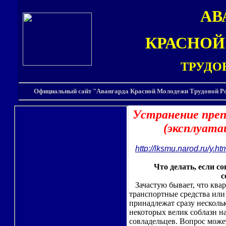
АВ
КРАСНО
ТРУДО
Официальный сайт "Авангарда Красной Молодежи Трудовой Ро
Устранение преп
(эксплуата
http://lksmu.narod.ru/y.ht
Что делать, если 
с
Зачастую бывает, что квар
транспортные средства или
принадлежат сразу нескольк
некоторых велик соблазн н
совладельцев. Вопрос може