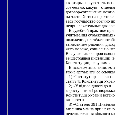
квартиры, какую часть исп
совместно, какую – отдельн
договор-соглашение можно 
на части. Хотя на практике
ведь государство обычно пр
непривлекательные для всех
В судебной практике при 
учитывания субъективных фа
положение, платёжеспособ
вынесением решения, диск
«кто моложе, социально нес
В случае такого произвола 
вышестоящей инстанции, ве
Конституции, нерушимо.
В исковом заявлении, кото
такие аргументы со ссылкам
1) «Інститут права власнос
статті 41 Конституції Украї
2) «У відповідності до ч. 1
користуватися і розпоряджа
Конституції України встан
власності».
3) «Статтею 391 Цивільног
власника майна при наявнос
перешкоджання вільного ко