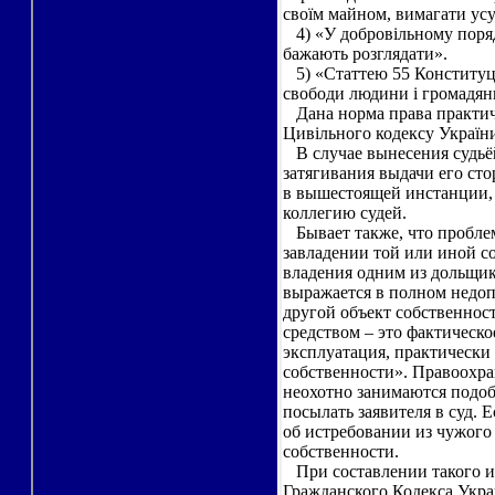
своїм майном, вимагати ус
4) «У добровільному порядк
бажають розглядати».
5) «Статтею 55 Конституці
свободи людини і громадян
Дана норма права практичн
Цивільного кодексу Україн
В случае вынесения судьёй
затягивания выдачи его ст
в вышестоящей инстанции,
коллегию судей.
Бывает также, что проблем
завладении той или иной с
владения одним из дольщик
выражается в полном недопу
другой объект собственнос
средством – это фактическо
эксплуатация, практически
собственности». Правоохра
неохотно занимаются подоб
посылать заявителя в суд. Е
об истребовании из чужого
собственности.
При составлении такого ис
Гражданского Кодекса Укр