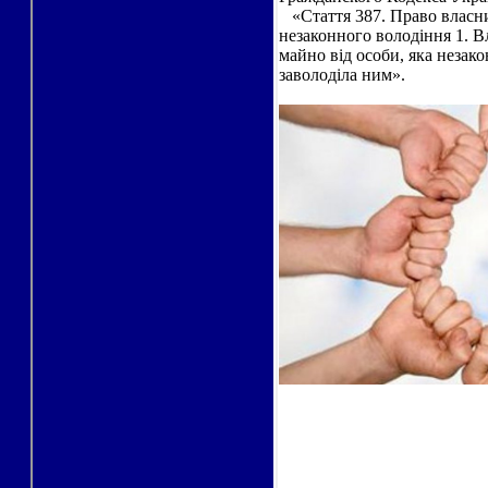
«Стаття 387. Право власни
незаконного володіння 1. В
майно від особи, яка незако
заволоділа ним».