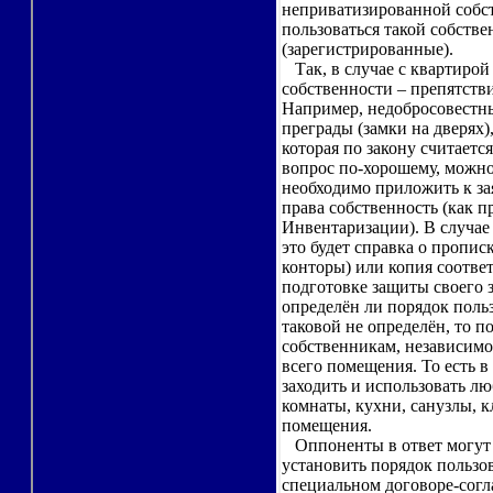
неприватизированной собств
пользоваться такой собств
(зарегистрированные).
Так, в случае с квартирой
собственности – препятст
Например, недобросовестн
преграды (замки на дверях)
которая по закону считаетс
вопрос по-хорошему, можно
необходимо приложить к з
права собственность (как п
Инвентаризации). В случае
это будет справка о пропи
конторы) или копия соотве
подготовке защиты своего з
определён ли порядок пол
таковой не определён, то п
собственникам, независимо
всего помещения. То есть в
заходить и использовать л
комнаты, кухни, санузлы, к
помещения.
Оппоненты в ответ могут 
установить порядок пользо
специальном договоре-согла