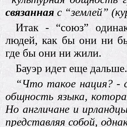
связанная
с “землей
”
(ку
Итак - “союз” одина
людей, как бы они ни б
где бы они ни жили.
Бауэр
идет еще дальше
“Что такое нация? - 
общность языка, котора
Но англичане и ирландц
представляя собой, однак