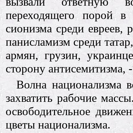
вызвали ответную во
переходящего порой в
сионизма
среди евреев,
панисламизм среди татар
армян, грузин, украинц
сторону антисемитизма, -
Волна национализма вс
захватить рабочие масс
освободительное движен
цветы национализма.