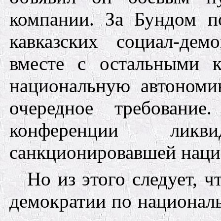
комп
ании.
За Бундом по
кавказских социал-дем
вместе с остальными 
национальную автономию
очередное требование
конференции ликвид
санкционировавшей наци
Но из этого следует, ч
демократии по националь