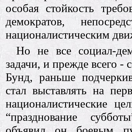
особая стойкость требо
демократов, непосред
националистическим дви
Но не все социал-де
задачи,
и прежде всего - 
Бунд, раньше подчерки
стал выставлять на пер
националистические це
“празднование суббот
объявил он боевым п