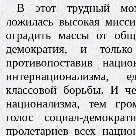
В этот трудный мом
ложилась высокая мисси
оградить массы от общ
демократия, и тольк
противопоста
вив нацио
интернационализма, е
классовой борьбы. И че
национализма, тем гро
голос социал-демокра
пролетариев всех нацио