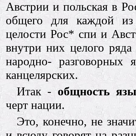
Австрии и польская в Р
общего для каждой из
целости Рос
*
спи и Авс
внутри них целого ряда 
народно- разговорных 
канцелярских.
Итак -
общность язы
черт нации.
Это, конечно, не значи
и всюду говорят на разн