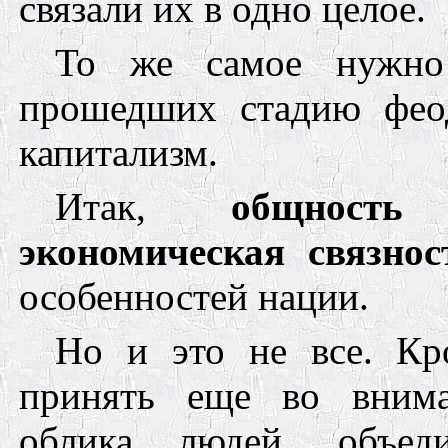
связали их в одно целое.
То же самое нужно 
прошедших стадию фео
капитализм.
Итак,
общнос
экономичес
кая связно
особенностей нации.
Но и это не все. Кр
принять еще во внима
облика людей, объе