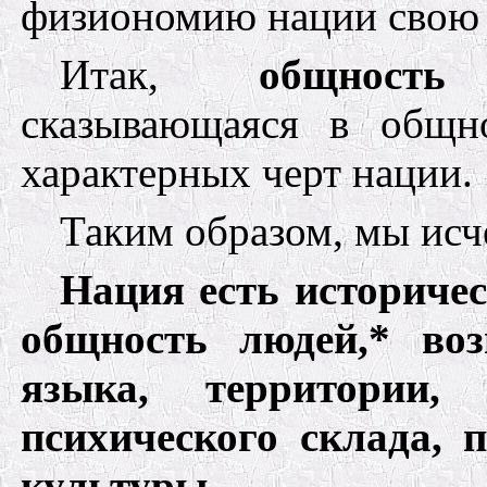
физиономию нации свою 
Итак,
общность
сказывающаяся в общн
характерных черт нации.
Таким образом, мы исч
Нация есть и
сториче
общность
людей,
* во
языка,
территории,
психического
склада,
культуры.