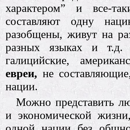
характером” и все-та
составляют одну наци
разобщены, живут на ра
разных языках
и т.д
галицийские,
американ
евреи,
не
составляющи
нации.
Можно представить л
и экономической жизни,
одной нации без общно