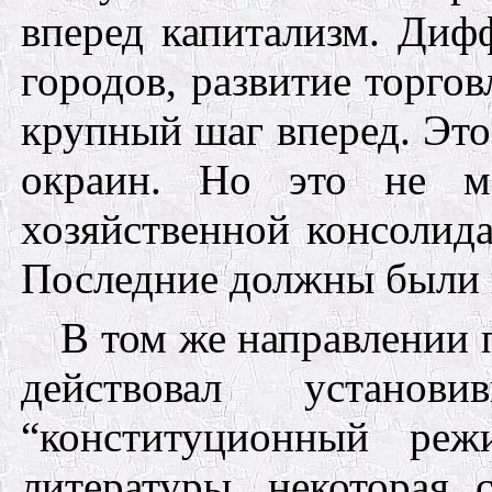
вперед капитализм.
Диф
городов, развитие торго
крупный шаг вперед. Это
окраин. Но
это
не м
хозяйственной консолид
Последние должны были п
В том же направлении
действовал установ
“конституционный реж
литературы, некоторая 