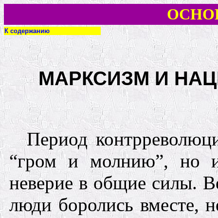
ОСНО
К содержанию
МА
P
КСИЗМ И НА
Период контрреволюци
“гром и молнию”, но и
неверие в общие силы. Ве
люди боролись вместе, н