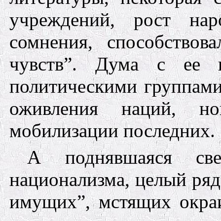
учреждений, рост на
сомнения, способствов
чувств”. Дума с ее и
политическими
групп
ами
оживления наций, н
мобилизации последних.
А поднявшаяся све
национал
изма,
целый ряд
имущих”,
мстящих окраи