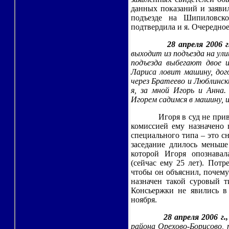
данных показаний и заяви
подъезде на Шипиловск
подтвердила и я. Очередное
28 апреля 2006 г
выходит из подъезда на ули
подъезда выбегают двое и
Лариса ловит машину, дог
через Братеево и Люблинск
я, за мной Игорь и Анна.
Игорем садимся в машину, 
Игоря в суд не при
комиссией ему назначено 
специального типа – это с
заседание длилось меньше
которой Игоря опознавал
(сейчас ему 25 лет). Потр
чтобы он объяснил, почему
назначен такой суровый т
Консьержки не явились в 
ноября.
28 апреля 2006 г.
района Орехово-Борисово, 