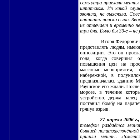
семь утра приехали менты и
штатском. Из какой слу
звонила, не выясняла. Со
начинать поиски сына. Зво
не отвечает и временно н
три дня. Было бы 30-е – не
Игоря Федоровича
представлять людям, имею
оппозиции. Это он просла
года, когда совершил 
повышения цен на прое
массовые мероприятия, 
набережной, в полукило
предназначалась зданию М
Раушской его ждали. После
морозе, в течение кото
устройство, держа палец
поставил бомбу на парапе
грянул взрыв.
27 апреля 2006 г.
телефон раздаётся звоно
бывшей политзаключённой 
пришли менты. Ломятс