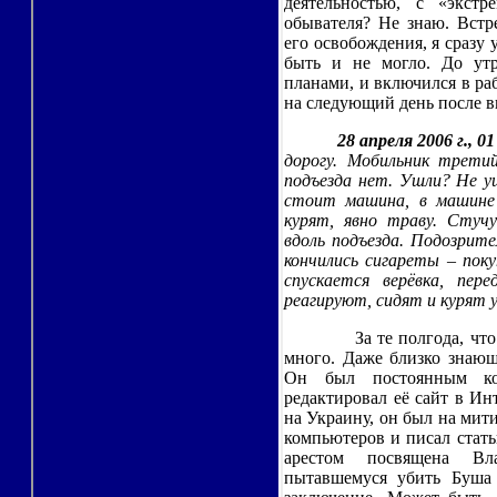
деятельностью, с «экстр
обывателя? Не знаю. Встр
его освобождения, я сразу 
быть и не могло. До ут
планами, и включился в раб
на следующий день после 
28 апреля 2006 г., 0
дорогу. Мобильник трети
подъезда нет. Ушли? Не у
стоит машина, в машине 
курят, явно траву. Стуч
вдоль подъезда. Подозрит
кончились сигареты – поку
спускается верёвка, пе
реагируют, сидят и курят 
За те полгода, чт
много. Даже близко знающ
Он был постоянным кор
редактировал её сайт в Ин
на Украину, он был на мити
компьютеров и писал стать
арестом посвящена Вл
пытавшемуся убить Буша