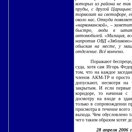
которых из района не так
пруды, с другой Царицын
тормозит на светофоре, е
около нас. Откуда появляе
«наркоманской», – заметит
быстро, люди в штат
автомобилей. «Милиция, вс
напротив ОВД «Зябликово»
обыскав на месте, у ма
отделение. Всё кончено.
Поражают беспрецед
суда, хотя сам Игорь Федо
том, что на каждое заседа
членов АКМ-ТР и просто л
допускают, несмотря на 
закрытым. И если первые 
коридоре, то начиная с 
досмотру на входе в зда
только в сопровождении пр
присмотра в течение всего
выхода. Чем обусловлено 
чего таким образом хотят д
28 апреля 2006 г