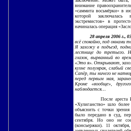
заключение. Может быть,
внимание правоохранитель
«саммита восьмёрки» в ию
которой заключалась
экстремистов» в протес
начиналась операция «Зас
28 апреля 2006 г., 
всё спокойно, под окнами т
Я захожу в подъезд, под
лестнице до третьего. Н
глазок, вырванный во вре
«Это я». Открывают, захож
кухне полумрак, слабый с
Сапёр, ты ничего не натв
перед первым мая, заране
Кроме «вообще», друго
наблюдается…
После ареста 
«Хулиганство» шло более 
объяснить с точки зрения
было передано в суд, пер
сентября. Но оно не со
(консьержки). 11 октября
заявленных свидетелей обв