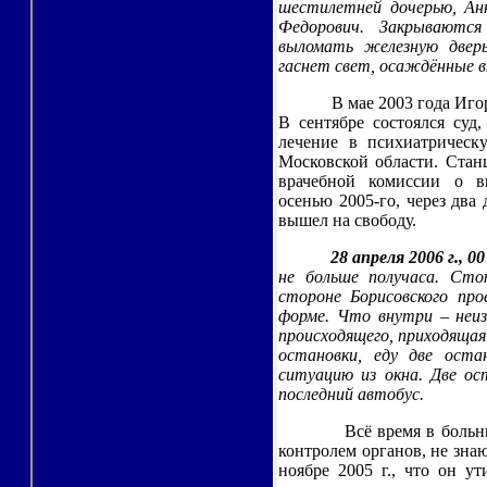
шестилетней дочерью, Анн
Федорович. Закрываютс
выломать железную дверь
гаснет свет, осаждённые 
В мае 2003 года Иг
В сентябре состоялся суд
лечение в психиатричес
Московской области. Стан
врачебной комиссии о в
осенью 2005-го, через два 
вышел на свободу.
28 апреля 2006 г., 0
не больше получаса. Сто
стороне Борисовского про
форме. Что внутри – неиз
происходящего, приходящая
остановки, еду две оста
ситуацию из окна. Две ос
последний автобус.
Всё время в боль
контролем органов, не знаю
ноябре 2005 г., что он у