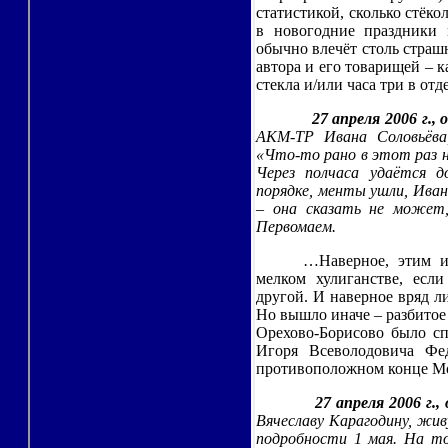
статистикой, сколько стёко
в новогодние праздники 
обычно влечёт столь страш
автора и его товарищей – к
стекла и/или часа три в о
27 апреля 2006 г., 
АКМ-ТР Ивана Соловьёва
«Что-то рано в этот раз 
Через полчаса удаётся д
порядке, менты ушли, Иван
– она сказать не может,
Первомаем.
…Наверное, этим и
мелком хулиганстве, есл
другой. И наверное вряд л
Но вышло иначе – разбитое 
Орехово-Борисово было сп
Игоря Всеволодовича Фед
противоположном конце Мос
27 апреля 2006 г., 
Вячеславу Карагодину, жи
подробности 1 мая. На то