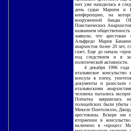
них уже находилась в сле
день судьи Марини и И
конференцию, на котор
вооруженной банды OR
Повстанческих Анархистов
названием общественность 
заявили, что арестован 
Альфредо Мария Бананн
анархистов более 20 лет, 
газет. Еще до начала «пр
под следствием и в за
политической активности.
4 декабря 1996 года н
итальянское консульство 
консула в плену, уничто
документы и разослали 
итальянскими анархистам
человека пытались экспро
Попытка завршилась не
полицейских были убиты и
Микеле Понтолилло, Джорд
арестованы. Вскоре им 
вторжении в консульств
включено в «процесс М
международном заговоре, 