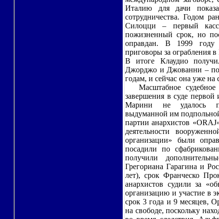
Италию для дачи показа
сотрудничества. Годом ра
Силоцци – первый касс
пожизненный срок, но по
оправдан. В 1999 году 
приговоры за ограбления в 
В итоге Клаудио получи
Джорджо и Джованни – по 
годам, и сейчас она уже на 
Масштабное судебное р
завершения в суде первой 
Марини не удалось по
выдуманной им подпольной
партии анархистов «ORAJ»
деятельности вооруженн
организации» были оправ
посадили по сфабрикова
получили дополнительн
Грегориана Гарагина и Ро
лет), срок Франческо Про
анархистов судили за «об
организацию и участие в э
срок 3 года и 9 месяцев, О
на свободе, поскольку нах