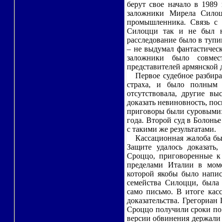
берут свое начало в 1989 
заложники Мирела Силоц
промышленника. Связь с 
Силоцци так и не был н
расследование было в тупи
– не выдумал фантастическ
заложники было совмес
представителей армянской 
Первое судебное разбират
страха, и было полным 
отсутствовала, другие в
доказать невиновность, пос
приговоры были суровыми:
года. Второй суд в Болонье
с такими же результатами.
Кассационная жалоба была
Защите удалось доказать
Сроццо, приговоренные к
пределами Италии в моме
которой якобы было напис
семейства Силоцци, была 
само письмо. В итоге кас
доказательства. Грегориан
Сроццо получили сроки по 
версии обвинения держали 