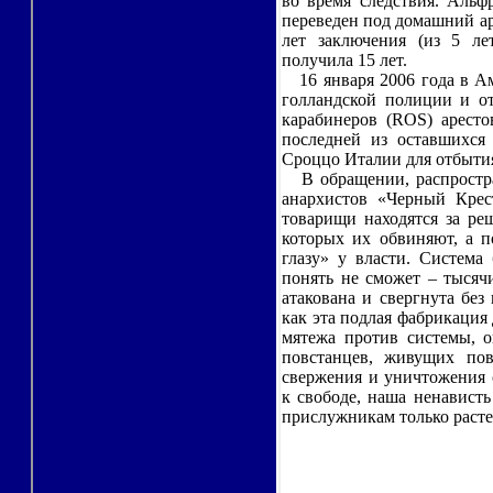
во время следствия. Альф
переведен под домашний аре
лет заключения (из 5 л
получила 15 лет.
16 января 2006 года в Ам
голландской полиции и от
карабинеров (ROS) аресто
последней из оставшихся 
Сроццо Италии для отбытия
В обращении, распростра
анархистов «Черный Крес
товарищи находятся за реш
которых их обвиняют, а п
глазу» у власти. Система 
понять не сможет – тысяч
атакована и свергнута без 
как эта подлая фабрикация 
мятежа против системы, о
повстанцев, живущих по
свержения и уничтожения 
к свободе, наша ненависть
прислужникам только растет