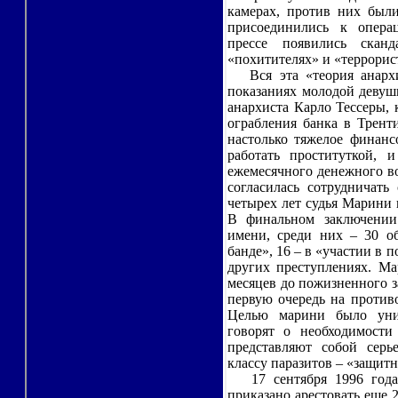
камерах, против них бы
присоединились к опера
прессе появились скан
«похитителях» и «террорис
Вся эта «теория анархич
показаниях молодой деву
анархиста Карло Тессеры,
ограбления банка в Трент
настолько тяжелое финанс
работать проституткой, 
ежемесячного денежного в
согласилась сотрудничать
четырех лет судья Марини 
В финальном заключении
имени, среди них – 30 о
банде», 16 – в «участии в 
других преступлениях. Ма
месяцев до пожизненного з
первую очередь на против
Целью марини было унич
говорят о необходимости
представляют собой серь
классу паразитов – «защитн
17 сентября 1996 года 
приказано арестовать еще 2