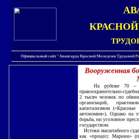
АВ
КРАСНО
ТРУДО
Официальный сайт "Авангарда Красной Молодежи Трудовой Ро
Вооруженная бор
На рубеже 70 – 80-
правоохранительно-судебна
2 тысяч человек по обвин
организаций, практи
капитализмом («Красные 
автономия»). Однако на э
борьба, ни уголовное пре
государством.
Истоки масштабного судеб
как «процесс Марини» (п