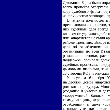
Джованни Барча были опра
всего процесса отвергали
ходе судебного фарса под
«анархическом заговоре» 
В течение долгих лет ита
преследовали анархистов, 
них судебные дела всегда
властям не удавалось добит
пять анархистов не были а
районе Трентино. Вскоре н
дела об ограблениях ба
организации по всей Итал
раздавали листовки, раск
поддержки, собирали досье
судебных процессах, подд
дымовыми шашками, зажиг
со стороны ROS и римских с
Рано утром 16 ноября 199
на десятки домов анархис
римского прокурора. Мног
(создание и участие в де
«вооруженной банды», 
коммуникации», «хранение
ограблении» и даже «соу
которые уже находились