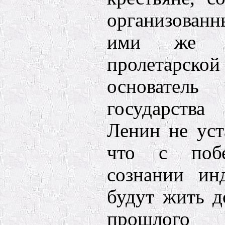
организован
ими же С
пролетарс
основате
государства
Ленин не уст
что с поб
сознании ин
будут жить д
прошлог