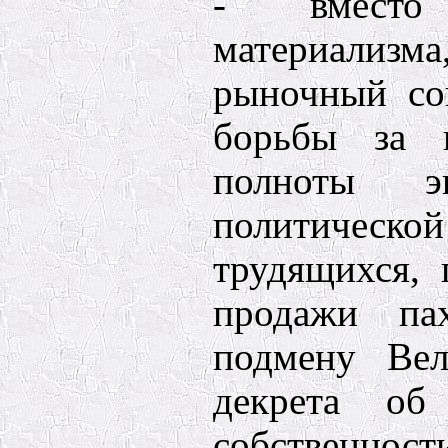
- вместо 
материализ
рыночный со
борьбы за в
полноты э
политиче
трудящихся, 
продажи па
подмену Вел
декрета об
собственнос