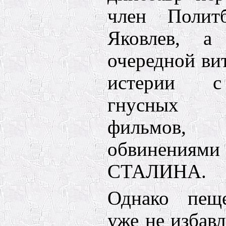
член Поли
Яковлев, а
очередной ви
истерии с
гнусных к
фильмов,
обвинениям
СТАЛИНА.
Однако пещ
уже не избавл