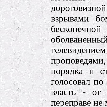
дороговиз
взрывами бо
бесконечной
оболване
телевидени
проповед
порядка и с
голосовал по
власть - от
переправе не