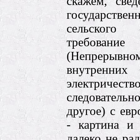
скажем, све
государств
сельского
требование
(Непрерывно
внутрен
электриче
следователь
другое) с ев
- картина и 
далеко не ра