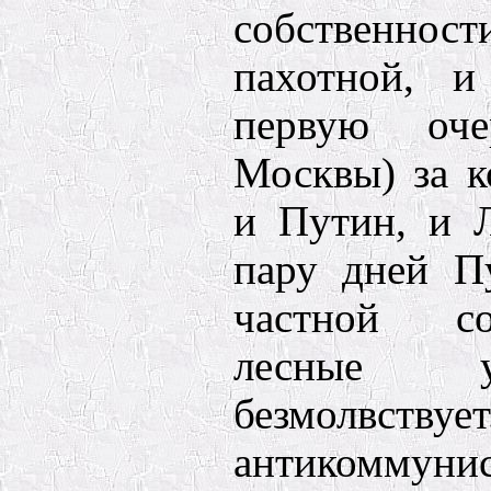
собственно
пахотной, и
первую оче
Москвы) за к
и Путин, и 
пару дней П
частной со
лесные у
безмолвствуе
антикоммуни