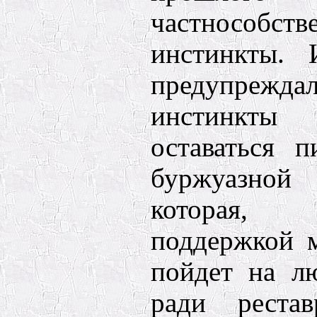
частнособств
инстинкты. 
предупре
инстинкты
оставаться п
буржуазной 
которая,
поддержкой м
пойдет на л
ради рестав