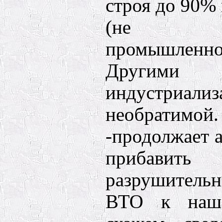
строя до 90%
(не до
промышлен
Другими 
индустриализ
необратимой.
-продолжает 
прибавит
разрушител
ВТО к наше