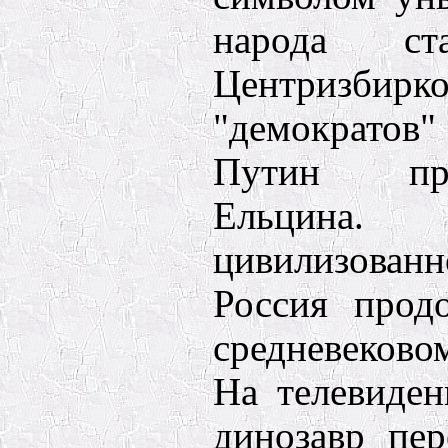
народа ста
Центризбирко
"демократов"
Путин пр
Ельцин
цивилизова
Россия прод
средневеково
На телевиден
динозавр пе