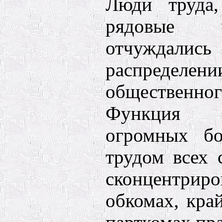
Люди труда
рядовые 
отчуждалис
распределе
обществен
Функция 
огромных бо
трудом всех 
сконцентри
обкомах, кра