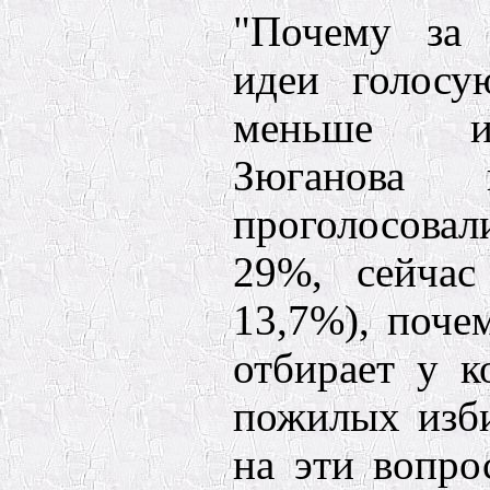
"Почему за 
идеи голосу
меньше из
Зюганова
проголосовал
29%, сейчас
13,7%), поче
отбирает у к
пожилых изби
на эти вопро