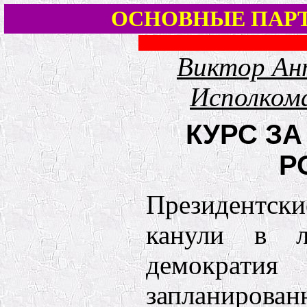
ОСНОВНЫЕ ПАР
Виктор Анп
Исполкома
КУРС З
Р
Президентс
канули в ле
демократ
запланирова