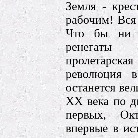
Земля - крес
рабочим! Вся 
Что бы ни г
ренегаты
пролетарс
революция в
останется ве
XX века по д
первых, Ок
впервые в ис