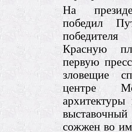
На президе
победил Пу
победител
Красную п
первую прес
зловещие с
центре М
архитектуры 
выставочный
сожжен во им