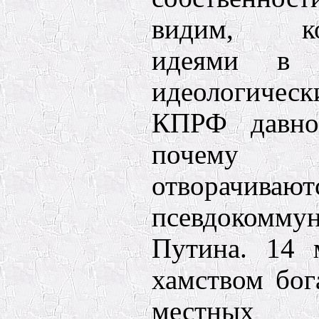
видим, ком
идеями в 
идеологиче
КПРФ давно
почему 
отворач
псевдокомму
Путина. 14 
хамством бог
местных 