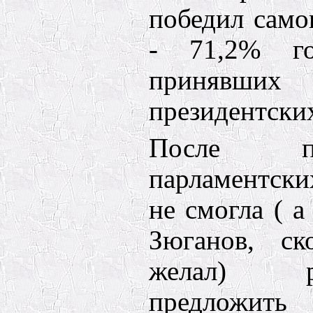
победил сам
- 71,2% го
принявши
президентски
После п
парламентск
не смогла ( а
Зюганов, ск
желал) р
предложить 