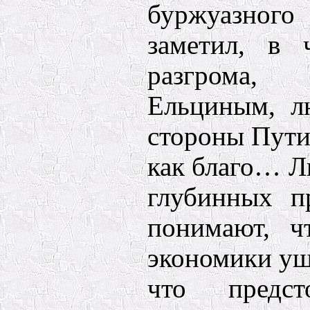
буржуазного
заметил, в 
разгрома
Ельциным, л
стороны Пути
как благо… 
глубинных п
понимают, ч
экономики уш
что предс