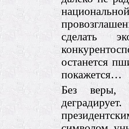
национа
провозглаш
сделать эк
конкурен
останется пш
покажется…
Без веры, 
дегради
президент
символом ун