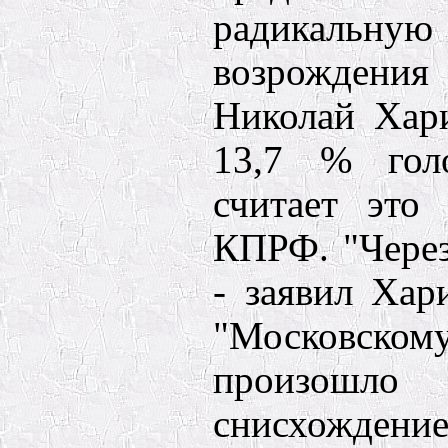
радикаль
возрождения 
Николай Хар
13,7 % голо
считает это
КПРФ. "Через
- заявил Хар
"Московском
произошло 
снисхождение