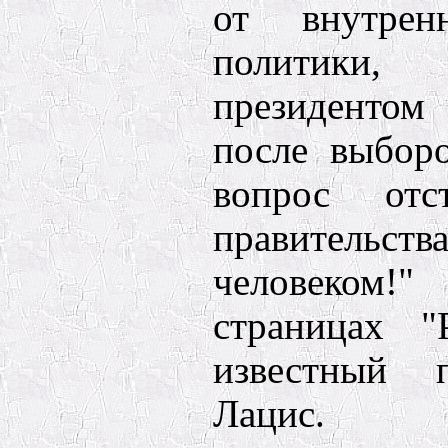
от внутре
политики
президентом
после выборо
вопрос от
правительст
человеком!
страницах "
известный 
Лацис.