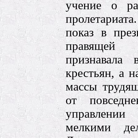
учение о ра
пролетариат
показ в пре
правящей
признавала 
крестьян, а 
массы трудящ
от повседне
управлен
мелкими дел