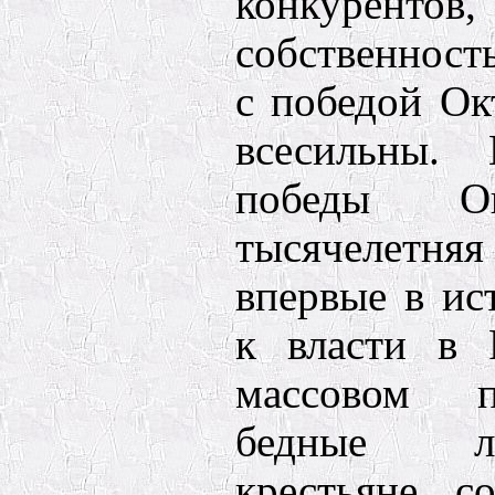
конкурентов,
собственност
с победой Ок
всесильны. 
победы Ок
тысячелетня
впервые в ис
к власти в 
массовом п
бедные л
крестьяне, с