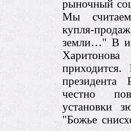
рыночный соци
Мы считаем
купля-про
земли…" В и
Харитонова
приходится.
президента
честно пов
установки зю
"Божье снисх