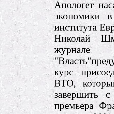
Апологет на
экономики в
института Ев
Николай Шм
журнале
"Власть"пре
курс присое
ВТО, которы
завершить с
премьера Фра