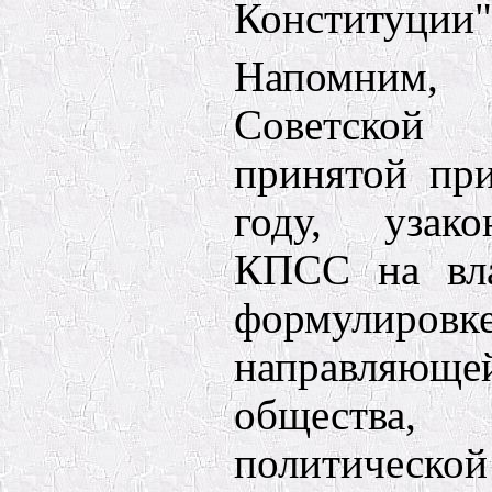
Конституции"
Напомним, 
Советской
принятой пр
году, узак
КПСС на вла
формулировк
направляющей
общества
политиче