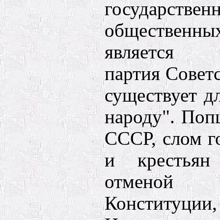
государ
общественн
является К
партия Совет
существует д
народу". Попц
СССР, слом г
и крестьян
отменой
Конституции,