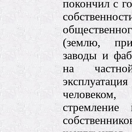
покончил с г
собственност
общественно
(землю, при
заводы и фаб
на частной
эксплуат
человеком
стремление 
собствен