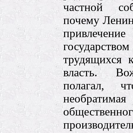
частной соб
почему Ленин
привлечени
государство
трудящихся 
власть. Во
полагал, чт
необратима
общественно
производит