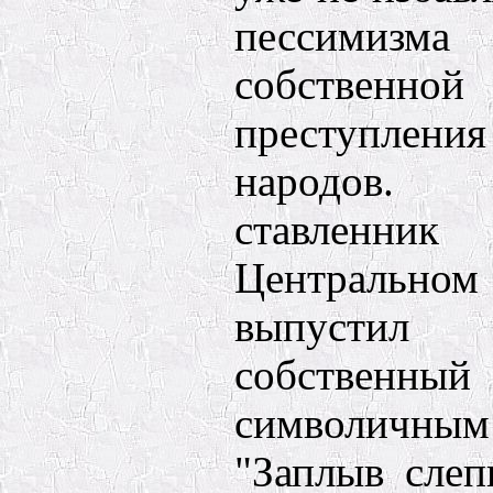
пессимиз
собствен
преступления
народов.
ставленни
Центрально
выпусти
собствен
символич
"Заплыв слеп