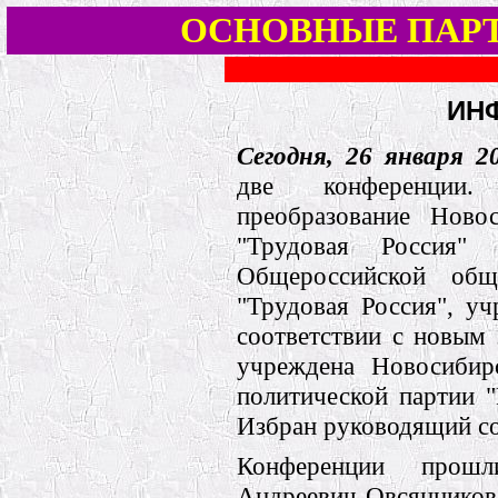
ОСНОВНЫЕ ПАР
ИН
Сегодня, 26 января 20
две конференции
преобразование Ново
"Трудовая Россия" 
Общероссийской обще
"Трудовая Россия", уч
соответствии с новым 
учреждена Новосибирс
политической партии 
Избран руководящий со
Конференции прош
Андреевич Овсянников 