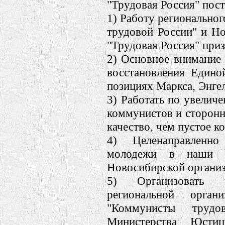
"Трудовая Россия" пост
1) Работу регионально
трудовой России" и Н
"Трудовая Россия" приз
2) Основное внимание 
восстановления Едино
позициях Маркса, Энгел
3) Работать по увелич
коммунистов и сторонн
качество, чем пустое к
4) Целенаправленн
молодежи в наши р
Новосибирской органи
5) Организовать р
региональной орган
"Коммунисты труд
Министерства Юсти