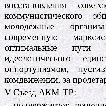
восстановления совет
коммунистического об
молодежные организ
современную маркси
оптимальные пути 
идеологического един
оппортунизмом, пуст
комдвижении, за пролета
V Съезд АКМ-ТР:
- поддерживает решен