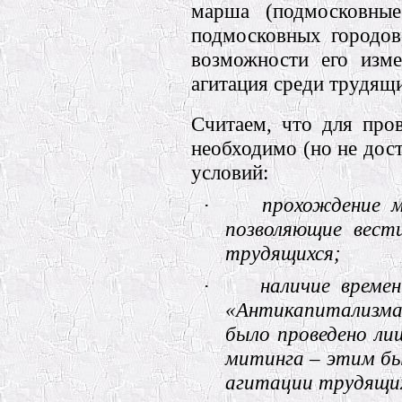
марша (подмосковны
подмосковных городов
возможности его изме
агитация среди трудящи
Считаем, что для про
необходимо (но не дос
условий:
·
прохождение 
позволяющие вест
трудящихся;
·
наличие време
«Антикапитализма-
было проведено ли
митинга – этим бы
агитации трудящих