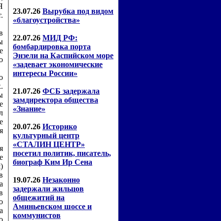
Я
.
в
ы
е
о
о
.
ы
е
л
е
я
я
е
)
в
а
в
о
а
о