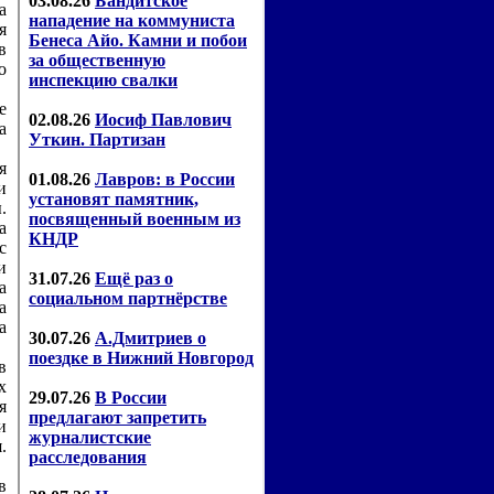
а
я
в
о
е
а
я
и
.
а
с
и
а
а
а
в
х
я
и
.
в