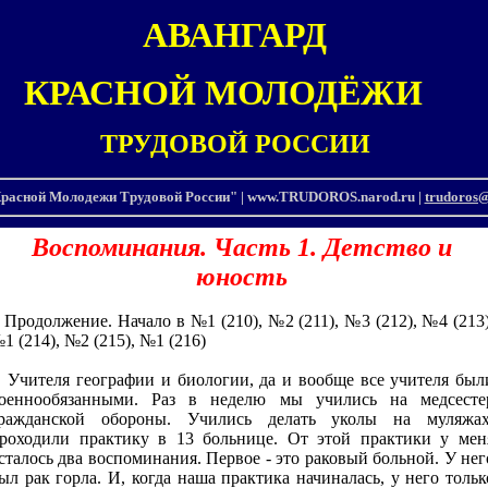
АВАНГАРД
КРАСНОЙ МОЛОДЁЖИ
ТРУДОВОЙ
РОССИИ
расной Молодежи Трудовой России" | www.TRUDOROS.narod.ru |
trudoros
Воспоминания. Часть 1. Детство и
юность
родолжение. Начало в №1 (210), №2 (211), №3 (212), №4 (213)
1 (214), №2 (215), №1 (216)
чителя географии и биологии, да и вообще все учителя был
оеннообязанными. Раз в неделю мы учились на медсесте
ражданской обороны. Учились делать уколы на муляжах
роходили практику в 13 больнице. От этой практики у мен
сталось два воспоминания. Первое - это раковый больной. У нег
ыл рак горла. И, когда наша практика начиналась, у него тольк