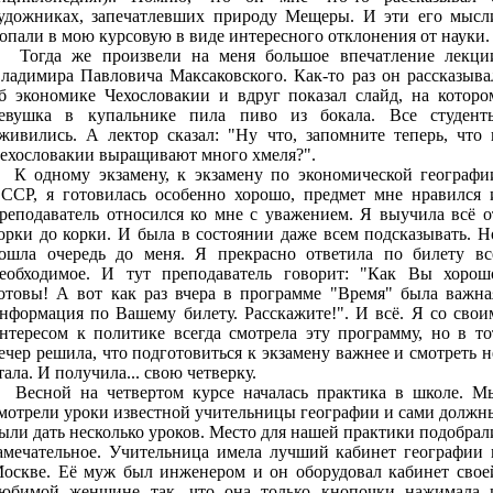
удожниках, запечатлевших природу Мещеры. И эти его мысл
опали в мою курсовую в виде интересного отклонения от науки.
огда же произвели на меня большое впечатление лекци
ладимира Павловича Максаковского. Как-то раз он рассказыва
б экономике Чехословакии и вдруг показал слайд, на которо
евушка в купальнике пила пиво из бокала. Все студент
живились. А лектор сказал: "Ну что, запомните теперь, что 
ехословакии выращивают много хмеля?".
 одному экзамену, к экзамену по экономической географи
ССР, я готовилась особенно хорошо, предмет мне нравился 
реподаватель относился ко мне с уважением. Я выучила всё о
орки до корки. И была в состоянии даже всем подсказывать. Н
ошла очередь до меня. Я прекрасно ответила по билету вс
еобходимое. И тут преподаватель говорит: "Как Вы хорош
отовы! А вот как раз вчера в программе "Время" была важна
нформация по Вашему билету. Расскажите!". И всё. Я со свои
нтересом к политике всегда смотрела эту программу, но в то
ечер решила, что подготовиться к экзамену важнее и смотреть н
тала. И получила... свою четверку.
есной на четвертом курсе началась практика в школе. М
мотрели уроки известной учительницы географии и сами должн
ыли дать несколько уроков. Место для нашей практики подобрал
амечательное. Учительница имела лучший кабинет географии 
оскве. Её муж был инженером и он оборудовал кабинет свое
юбимой женщине так, что она только кнопочки нажимала 