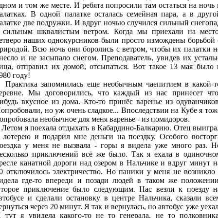
дном и том же месте. И ребята попросили там остаться на ночь 
алатках. В одной палатке осталась семейная пара, а в друго
алатке две подружки. И вдруг ночью случился сильный снегопа
 сильным шквалистым ветром. Когда мы приехали на место
етверо наших однокурсников были просто измождены борьбой 
риродой. Всю ночь они боролись с ветром, чтобы их палатки н
несло и не засыпало снегом. Преподаватель, увидев их усталы
ица, отправил их домой, отсыпаться. Вот такое 13 мая было 
980 году!
рактика запомнилась еще необычным чаепитием в какой-т
еревне. Мы договорились, что каждый из нас принесет что
ибудь вкусное из дома. Кто-то принёс варенье из одуванчиков
опробовали, но уж очень сладкое... Впоследствии на Кубе я тож
опробовала необычное для меня варенье - из помидоров.
етом я поехала отдыхать в Кабардино-Балкарию. Отец выигра
 лотерею и подарил мне деньги на поездку. Особого восторг
оездка у меня не вызвала - горы я видела уже много раз. Н
есколько приключений всё же было. Так я ехала в одиночно
ресле канатной дороги над озером в Нальчике и вдруг минут н
0 отключилось электричество. Но паники у меня не возникло 
идела где-то впереди и позади людей в таком же положении
торое приключение было следующим. Нас везли к поезду н
втобусе и сделали остановку в центре Нальчика, сказали все
ернуться через 20 минут. Я так и вернулась, но автобус уже уехал
 тут я увидела какого-то не то генерала, не то полковника