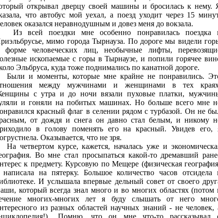
оторый открывал дверцу своей машины и бросилась к нему. 
казала, что автобус мой уехал, а поезд уходит через 15 минут
еловек оказался неравнодушным и довез меня до вокзала.
з всей поездки мне особенно понравилась поездка 
риэльбрусье, мимо города Тырнауза. По дороге мы видели гор
 форме человеческих лиц, необычные лифты, перевозящи
олезные ископаемые с горы в Тырнаузе, и попили горячее вин
коло Эльбруса, куда тоже поднимались по канатной дороге.
ыли и моменты, которые мне крайне не понравились. Эт
тношения между мужчинами и женщинами в тех краях
енщины с утра и до ночи вязали пуховые платки, мужчин
уляли и гоняли на побитых машинах. Но больше всего мне н
онравился красный флаг в селении рядом с турбазой. Он не бы
расным, от дождя и снега он давно стал белым, и никому н
риходило в голову поменять его на красный. Увидев его, 
огрустнела. Оказывается, что не зря.
а четвертом курсе, кажется, началась уже и экономическа
еография. Во мне стал просыпаться какой-то дремавший ране
нтерес к предмету. Курсовую по Мещере (физическая география
 написала на пятерку. Большое количество часов отсидела 
иблиотеке. И услышала впервые дельный совет от своего друг
аши, который всегда знал много и во многих областях (потом 
ечение многих-многих лет я буду слышать от него мног
нтересного из разных областей научных знаний - не человек, 
нциклопедия!).. Помню, что он мне что-то рассказывал 