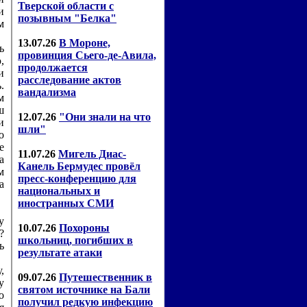
и
м
ь
,
и
.
м
ш
и
о
е
а
м
а
у
?
ь
,
у
о