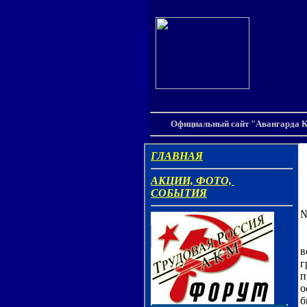
Официальный сайт "Авангарда К
П
№
У
в
г
п
о
б