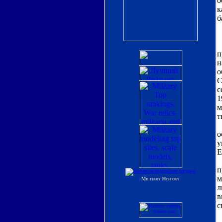
о
к
б
В
п
н
о
С
с
1
м
т
З
о
у
Е
Д
п
м
л
в
с
В