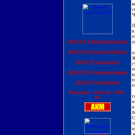
к
с
Ч
И
П
в
п
о
Б
о
Ж
г
п
к
п
п
Н
г
и
я
б
С
т
и
э