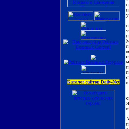
п
н
у
М
н
ч
н
М
п
к
о
м
п
п
с
в
В
Я
о
Я
в
А
п