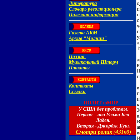
о
п
п
с
ч
п
у
л
1
П
д
н
П
п
Л
в
п
н
к
2
в
В
а
в
И