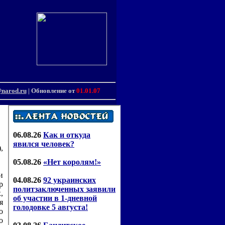
@narod.ru
| Обновление от
01.01.07
,
и
р
,
я
о
о