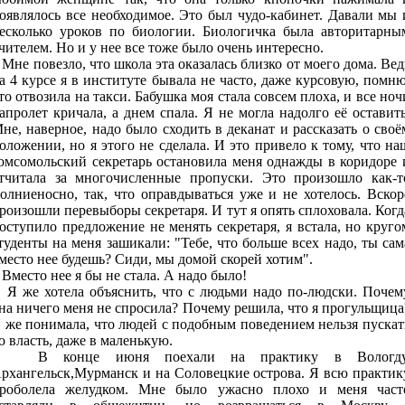
оявлялось все необходимое. Это был чудо-кабинет. Давали мы 
есколько уроков по биологии. Биологичка была авторитарны
чителем. Но и у нее все тоже было очень интересно.
не повезло, что школа эта оказалась близко от моего дома. Вед
а 4 курсе я в институте бывала не часто, даже курсовую, помню
то отвозила на такси. Бабушка моя стала совсем плоха, и все ноч
апролет кричала, а днем спала. Я не могла надолго её оставить
не, наверное, надо было сходить в деканат и рассказать о своё
оложении, но я этого не сделала. И это привело к тому, что на
омсомольский секретарь остановила меня однажды в коридоре 
тчитала за многочисленные пропуски. Это произошло как-т
олниеносно, так, что оправдываться уже и не хотелось. Вскор
роизошли перевыборы секретаря. И тут я опять сплоховала. Когд
оступило предложение не менять секретаря, я встала, но круго
туденты на меня зашикали: "Тебе, что больше всех надо, ты сам
место нее будешь? Сиди, мы домой скорей хотим".
место нее я бы не стала. А надо было!
 же хотела объяснить, что с людьми надо по-людски. Почем
на ничего меня не спросила? Почему решила, что я прогульщица
 же понимала, что людей с подобным поведением нельзя пускат
о власть, даже в маленькую.
В конце июня поехали на практику в Вологду
рхангельск,Мурманск и на Соловецкие острова. Я всю практик
роболела желудком. Мне было ужасно плохо и меня част