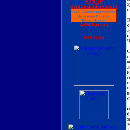
х
п
Т
В
о
д
о
Ч
К
С
п
к
д
н
г
и
и
в
с
В
с
б
з
М
л