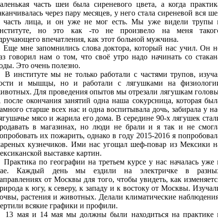
аленькая часть шеи была сиреневого цвета, а когда практик
аканчивалась через пару месяцев, у него стала сиреневой вся ше
 часть лица, и он уже не мог есть. Мы уже видели трупы 
нституте, но это как -то не произвело на меня таког
дручающего впечатления, как этот больной мужчина.
ще мне запомнились слова доктора, который нас учил. Он н
аз говорил нам о том, что своё утро надо начинать со стакан
оды. Это очень полезно.
 институте мы не только работали с частями трупов, изуча
ости и мышцы, но и работали с лягушками на физиологи
ивотных. Для проведения опытов мы отрезали лягушкам головы
 после окончания занятий одна наша сокурсница, которая был
амного старше всех нас и одна воспитывала дочь, забирала у на
ягушачье мясо и жарила его дома. В середине 90-х лягушек стал
родавать в магазинах, но люди не брали и я так и не смогл
опробовать их пожарить, однако в году 2015-2016 я попробовал
ареных кузнечиков. Ими нас угощал шеф-повар из Мексики н
ексиканской выставке картин.
рактика по географии на третьем курсе у нас началась уже 
ае. Каждый день мы ездили на электричке в разны
аправлениях от Москвы для того, чтобы увидеть, как изменяетс
рирода к югу, к северу, к западу и к востоку от Москвы. Изучал
очвы, растения и животных. Делали климатические наблюдения
ертили всякие графики и профили.
3 мая и 14 мая мы должны были находиться на практике 