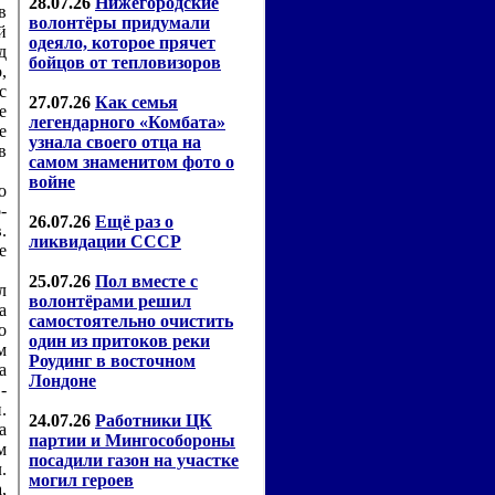
в
й
д
,
с
е
е
в
о
-
.
е
л
а
о
м
а
-
.
а
м
.
,