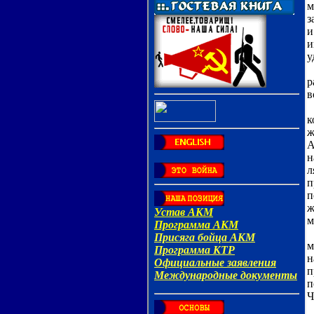
м
з
и
и
у
Е
р
в
В
к
ж
А
н
л
п
п
ж
м
П
м
н
п
п
Ч
1