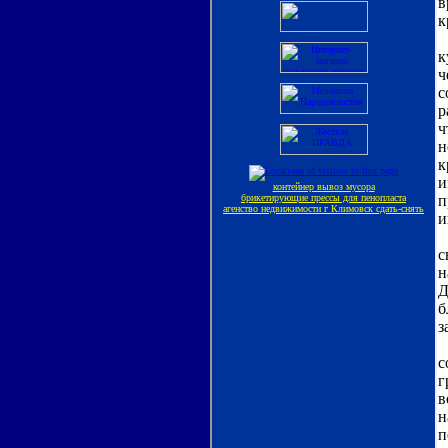
в
к
Д
к
ч
с
р
ч
н
к
и
п
и
Н
с
н
Д
б
з
М
с
г
в
н
п