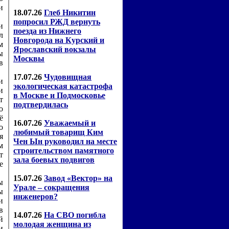
и
и
л
м
ы
в
и
и
т
о
ё
о
я
м
т
е
ы
ы
и
в
й
и