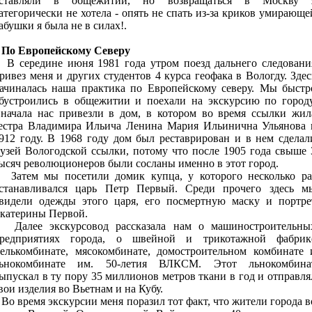
ставляли в общежитии, но возвращаться в Москву 
атегорически не хотела - опять не спать из-за криков умирающе
абушки я была не в силах!.
По Европейскому Северу
 середине июня 1981 года утром поезд дальнего следовани
ривез меня и других студентов 4 курса геофака в Вологду. Здес
ачиналась наша практика по Европейскому северу. Мы быстр
бустроились в общежитии и поехали на экскурсию по городу
начала нас привезли в дом, в котором во время ссылки жил
естра Владимира Ильича Ленина Мария Ильинична Ульянова 
912 году. В 1968 году дом был реставрирован и в нем сделал
узей Вологодской ссылки, потому что после 1905 года свыше 
ысяч революционеров были сосланы именно в этот город.
атем мы посетили домик купца, у которого несколько ра
станавливался царь Петр Первый. Среди прочего здесь м
видели одежды этого царя, его посмертную маску и портре
катерины Первой.
алее экскурсовод рассказала нам о машиностроительны
редприятиях города, о швейной и трикотажной фабрик
елькомбинате, мясокомбинате, домостроительном комбинате 
ьнокомбинате им. 50-летия ВЛКСМ. Этот льнокомбина
ыпускал в ту пору 35 миллионов метров ткани в год и отправля
вои изделия во Вьетнам и на Кубу.
о время экскурсии меня поразил тот факт, что жители города в