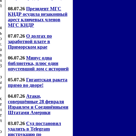
я
й
я
ь
о
.
а
в
и
3
з
ы
т
х
е
и
т
л
о