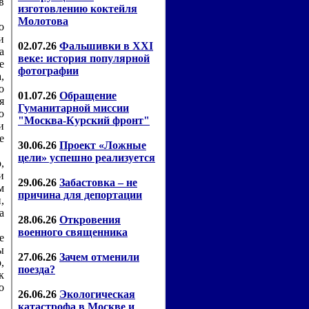
в
о
и
а
е
,
о
я
ю
и
е
,
и
м
,
а
е
ы
,
к
о