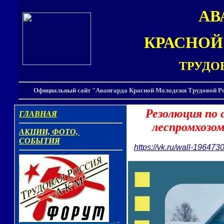
АВ
КРАСНО
ТРУДО
Официальный сайт "Авангарда Красной Молодежи Трудовой Ро
Резолюция по 
леспромхозом
https://vk.ru/wall-19647