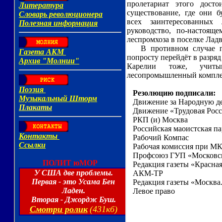
пролетариат этого досто
существование, где они 
всех заинтересованных 
руководство, по-настоящ
леспромхоза в поселке Ладв
В противном случае по
попросту перейдёт в разря
Карелии тоже, учиты
лесопромышленный комплек
Резолюцию подписали:
Движение за Народную д
Движение «Трудовая Росс
РКП (и) Москва
Российская маоистская па
Рабочий Компас
Рабочая комиссия при М
Профсоюз ГУП «Московск
Редакция газеты «Красна
АКМ-ТР
Редакция газеты «Москва.
Левое право