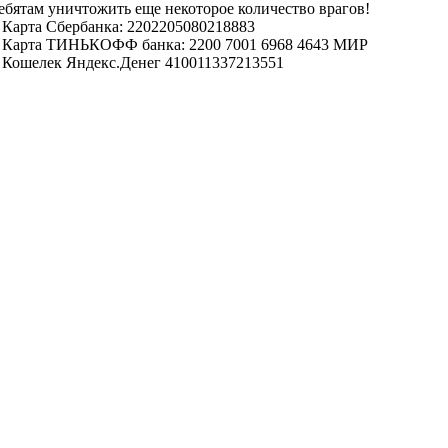
ебятам уничтожить еще некоторое количество врагов!
арта Сбербанка: 2202205080218883
арта ТИНЬКОФФ банка: 2200 7001 6968 4643 МИР
ошелек Яндекс.Денег 410011337213551