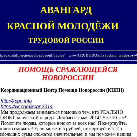
АВАНГАРД
КРАСНОЙ МОЛОДЁЖИ
ТРУДОВОЙ
РОССИИ
раснойМолодежи ТрудовойРоссии" | www.TRUDOROS.narod.ru |
trudoros@
ПОМОЩЬ СРАЖАЮЩЕЙСЯ
НОВОРОССИИ
Координационный Центр Помощи Новороссии (КЦПН)
http://kcpn.info
https://vk.com/kcpn2014
ы продолжаем заниматься помощью тем, кто РЕАЛЬНО
ОЮЕТ за русский народ в Донбассе с мая 2014! Уже 10 лет!
омогите людям, которые воюют за всех нас! Пожертвуйте,
колько сможете! Если можете 5 рублей, пожертвуйте 5. Из
ебольших сумм сложатся значительные, и мы поможем нашим