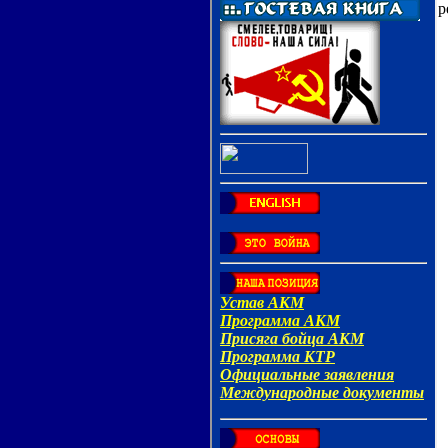
р
К
К
К