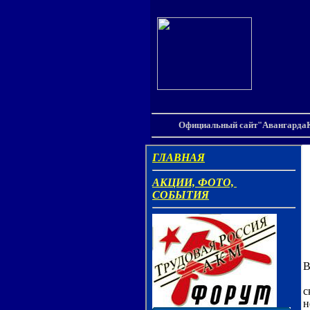
Официальный сайт"АвангардаК
М
В
П
с
н